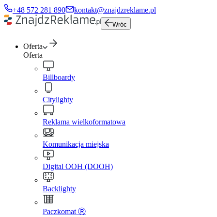
+48 572 281 890
kontakt@znajdzreklame.pl
Wróc
Oferta
Oferta
Billboardy
Citylighty
Reklama wielkoformatowa
Komunikacja miejska
Digital OOH (DOOH)
Backlighty
Paczkomat Ⓡ