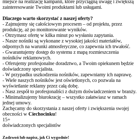
miejsce na realizację kampanii, które przyciągną uwagę i zwiększą
zainteresowanie Twoimi produktami lub usługami.
Dlaczego warto skorzystać z naszej oferty?
- Zajmujemy się całościowym procesem – od projektu, przez
produkcję, aż po monitorowanie wyników.
- Otrzymasz ofertę w kilka minut po wysłaniu zapytania.
- Nasze nośniki są wykonane z wysokiej jakości materiałów,
odpornych na warunki atmosferyczne, co zapewnia ich trwałość.
- Gwarantujemy dostęp do systemu z mapą rozmieszczenia
nośników reklamowych.
- Oferujemy profesjonalne doradztwo, a Twoim opiekunem będzie
doświadczony specjalista.
- W przypadku uszkodzenia nośników, zapewniamy ich naprawę.
- Wiele naszych nośników jest oświetlonych, co pozwala na
wyświetlanie reklamy przez całą dobę.
- Nasz zespół to profesjonaliści z dużym doświadczeniem w branży.
- Minimalizujemy biurokrację – wszystko załatwiasz w ramach
jednej umowy.
Zachęcamy do skorzystania z naszej oferty i zwiększenia swojej
obecności w
Ciechocinku
!
15+
doświadczonych specjalistów
Zadzwoń lub napisz, jak Ci wygodnie!