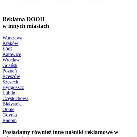
Reklama DOOH
w innych miastach
Warszawa
Kraków
Łódź
Katowice
Wrocław
Gdańsk
Poznań
Rzeszów
Szczecin
Bydgoszcz
Lublin
Częstochowa
Białystok
Opole
Gdynia
Radom
Posiadamy również inne nośniki reklamowe w