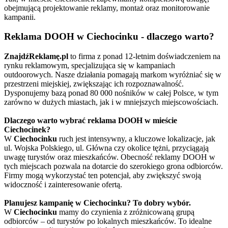
obejmującą projektowanie reklamy, montaż oraz monitorowanie
kampanii.
Reklama DOOH w Ciechocinku - dlaczego warto?
ZnajdźReklamę.pl
to firma z ponad 12-letnim doświadczeniem na
rynku reklamowym, specjalizująca się w kampaniach
outdoorowych. Nasze działania pomagają markom wyróżniać się w
przestrzeni miejskiej, zwiększając ich rozpoznawalność.
Dysponujemy bazą ponad 80 000 nośników w całej Polsce, w tym
zarówno w dużych miastach, jak i w mniejszych miejscowościach.
Dlaczego warto wybrać reklama DOOH w mieście
Ciechocinek?
W
Ciechocinku
ruch jest intensywny, a kluczowe lokalizacje, jak
ul. Wojska Polskiego, ul. Główna czy okolice tężni, przyciągają
uwagę turystów oraz mieszkańców. Obecność reklamy DOOH w
tych miejscach pozwala na dotarcie do szerokiego grona odbiorców.
Firmy mogą wykorzystać ten potencjał, aby zwiększyć swoją
widoczność i zainteresowanie ofertą.
Planujesz kampanię w Ciechocinku? To dobry wybór.
W
Ciechocinku
mamy do czynienia z zróżnicowaną grupą
odbiorców – od turystów po lokalnych mieszkańców. To idealne