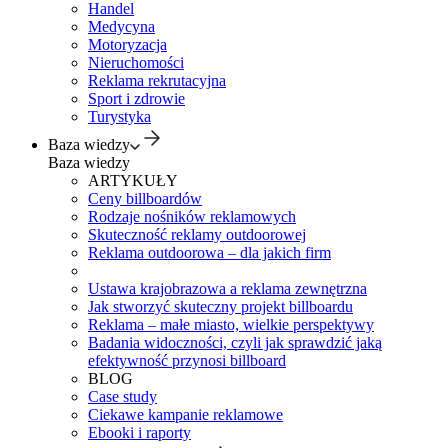
Handel
Medycyna
Motoryzacja
Nieruchomości
Reklama rekrutacyjna
Sport i zdrowie
Turystyka
Baza wiedzy
Baza wiedzy
ARTYKUŁY
Ceny billboardów
Rodzaje nośników reklamowych
Skuteczność reklamy outdoorowej
Reklama outdoorowa – dla jakich firm
Ustawa krajobrazowa a reklama zewnętrzna
Jak stworzyć skuteczny projekt billboardu
Reklama – małe miasto, wielkie perspektywy
Badania widoczności, czyli jak sprawdzić jaką
efektywność przynosi billboard
BLOG
Case study
Ciekawe kampanie reklamowe
Ebooki i raporty