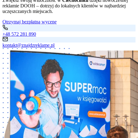
Zwiększ swoją widoczność w
Ciechocinku
dzięki nowoczesnej
reklamie DOOH – dotrzyj do lokalnych klientów w najbardziej
uczęszczanych miejscach.
Otrzymaj bezpłatną wycenę
+48 572 281 890
kontakt@znajdzreklame.pl