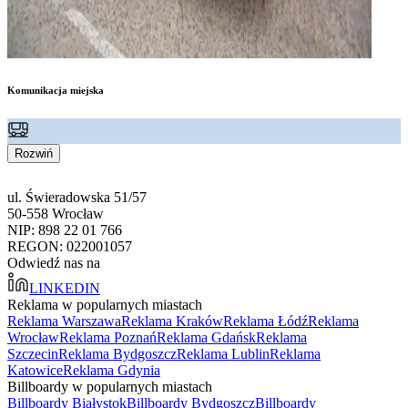
Komunikacja miejska
Rozwiń
ul. Świeradowska 51/57
50-558 Wrocław
NIP: 898 22 01 766
REGON: 022001057
Odwiedź nas na
LINKEDIN
Reklama w popularnych miastach
Reklama Warszawa
Reklama Kraków
Reklama Łódź
Reklama
Wrocław
Reklama Poznań
Reklama Gdańsk
Reklama
Szczecin
Reklama Bydgoszcz
Reklama Lublin
Reklama
Katowice
Reklama Gdynia
Billboardy w popularnych miastach
Billboardy Białystok
Billboardy Bydgoszcz
Billboardy