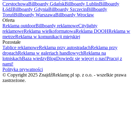
Częstochowa
Billboardy Gdańsk
Billboardy Lublin
Billboardy
Łódź
Billboardy Gdynia
Billboardy Szczecin
Billboardy
Toruń
Billboardy Warszawa
Billboardy Wrocław
Oferta
Reklama outdoor
Billboardy reklamowe
Citylighty
reklamowe
Reklama wielkoformatowa
Reklama DOOH
Reklama w
metrze
Reklama w komunikacji miejskiej
Pozostałe
Tablice reklamowe
Reklama przy autostradach
Reklama przy
drogach
Reklama w galeriach handlowych
Reklama na
lotniskach
Baza wiedzy
Blog
Dowiedz się więcej o nas!
Pracuj z
nami!
Polityka prywatności
© Copyright 2025 ZnajdźReklamę.pl sp. z o.o. - wszelkie prawa
zastrzeżone.