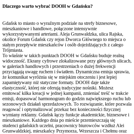
Dlaczego warto wybrać DOOH w Gdańsku?
Gdańsk to miasto o wyraźnym podziale na strefy biznesowe,
mieszkaniowe i handlowe, połączone intensywnie
wykorzystywanymi arteriami. Aleja Grunwaldzka, ulica Rajska,
okolice Forum Gdańsk czy rejon Dworca Głównego to miejsca o
stałym przepływie mieszkańców i osób dojeżdżających z całego
Trójmiasta.
To właśnie w takich punktach DOOH w Gdańsku buduje realną
widoczność. Ekrany cyfrowe zlokalizowane przy głównych ulicach,
w galeriach handlowych i przestrzeniach o dużej frekwencji
przyciągają uwagę ruchem i światłem. Dynamiczna emisja sprawia,
że komunikat wyróżnia się w miejskim otoczeniu i jest lepiej
zapamiętywany niż statyczne formaty. DOOH daje także
elastyczność, której nie oferują tradycyjne nośniki. Możesz
emitować kilka kreacji w jednej kampanii, zmieniać treść w trakcie
emisji, dopasować harmonogram do godzin największego ruchu lub
sezonowych działań sprzedażowych. To rozwiązanie, które pozwala
reagować i optymalizować przekaz bez konieczności fizycznej
wymiany reklamy. Gdańsk łączy funkcje akademickie, biznesowe i
mieszkaniowe. Każdego dnia po mieście przemieszczają się
studenci gdańskich uczelni, pracownicy biurowców wzdłuż Alei
Grunwaldzkiej, mieszkańcy Przymorza, Wrzeszcza i Chełmu oraz