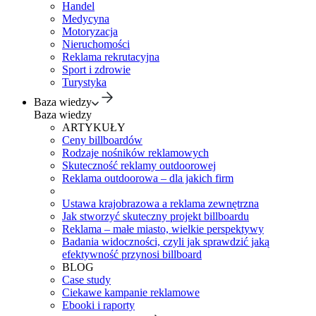
Handel
Medycyna
Motoryzacja
Nieruchomości
Reklama rekrutacyjna
Sport i zdrowie
Turystyka
Baza wiedzy
Baza wiedzy
ARTYKUŁY
Ceny billboardów
Rodzaje nośników reklamowych
Skuteczność reklamy outdoorowej
Reklama outdoorowa – dla jakich firm
Ustawa krajobrazowa a reklama zewnętrzna
Jak stworzyć skuteczny projekt billboardu
Reklama – małe miasto, wielkie perspektywy
Badania widoczności, czyli jak sprawdzić jaką
efektywność przynosi billboard
BLOG
Case study
Ciekawe kampanie reklamowe
Ebooki i raporty