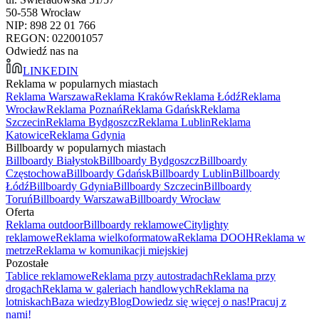
50-558 Wrocław
NIP: 898 22 01 766
REGON: 022001057
Odwiedź nas na
LINKEDIN
Reklama w popularnych miastach
Reklama Warszawa
Reklama Kraków
Reklama Łódź
Reklama
Wrocław
Reklama Poznań
Reklama Gdańsk
Reklama
Szczecin
Reklama Bydgoszcz
Reklama Lublin
Reklama
Katowice
Reklama Gdynia
Billboardy w popularnych miastach
Billboardy Białystok
Billboardy Bydgoszcz
Billboardy
Częstochowa
Billboardy Gdańsk
Billboardy Lublin
Billboardy
Łódź
Billboardy Gdynia
Billboardy Szczecin
Billboardy
Toruń
Billboardy Warszawa
Billboardy Wrocław
Oferta
Reklama outdoor
Billboardy reklamowe
Citylighty
reklamowe
Reklama wielkoformatowa
Reklama DOOH
Reklama w
metrze
Reklama w komunikacji miejskiej
Pozostałe
Tablice reklamowe
Reklama przy autostradach
Reklama przy
drogach
Reklama w galeriach handlowych
Reklama na
lotniskach
Baza wiedzy
Blog
Dowiedz się więcej o nas!
Pracuj z
nami!