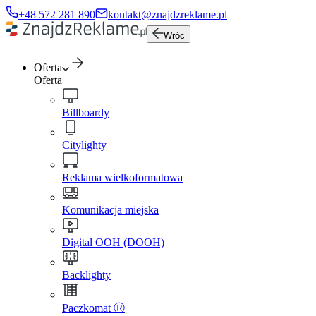
+48 572 281 890
kontakt@znajdzreklame.pl
Wróc
Oferta
Oferta
Billboardy
Citylighty
Reklama wielkoformatowa
Komunikacja miejska
Digital OOH (DOOH)
Backlighty
Paczkomat Ⓡ