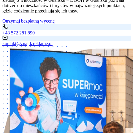
Zadbaj o widoczność w Gdańsku – DOOH w Gdańsku pozwala
dotrzeć do mieszkańców i turystów w najważniejszych punktach,
gdzie codziennie przecinają się ich trasy.
Otrzymaj bezpłatną wycenę
+48 572 281 890
kontakt@znajdzreklame.pl