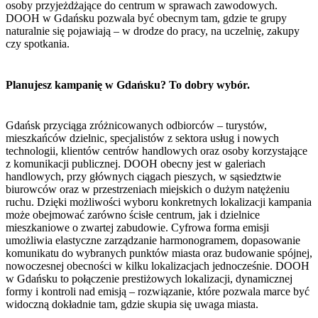
osoby przyjeżdżające do centrum w sprawach zawodowych.
DOOH w Gdańsku pozwala być obecnym tam, gdzie te grupy
naturalnie się pojawiają – w drodze do pracy, na uczelnię, zakupy
czy spotkania.
Planujesz kampanię w Gdańsku? To dobry wybór.
Gdańsk przyciąga zróżnicowanych odbiorców – turystów,
mieszkańców dzielnic, specjalistów z sektora usług i nowych
technologii, klientów centrów handlowych oraz osoby korzystające
z komunikacji publicznej. DOOH obecny jest w galeriach
handlowych, przy głównych ciągach pieszych, w sąsiedztwie
biurowców oraz w przestrzeniach miejskich o dużym natężeniu
ruchu. Dzięki możliwości wyboru konkretnych lokalizacji kampania
może obejmować zarówno ścisłe centrum, jak i dzielnice
mieszkaniowe o zwartej zabudowie. Cyfrowa forma emisji
umożliwia elastyczne zarządzanie harmonogramem, dopasowanie
komunikatu do wybranych punktów miasta oraz budowanie spójnej,
nowoczesnej obecności w kilku lokalizacjach jednocześnie. DOOH
w Gdańsku to połączenie prestiżowych lokalizacji, dynamicznej
formy i kontroli nad emisją – rozwiązanie, które pozwala marce być
widoczną dokładnie tam, gdzie skupia się uwaga miasta.