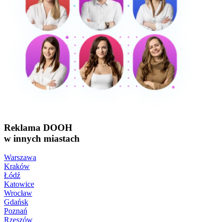
Reklama DOOH
w innych miastach
Warszawa
Kraków
Łódź
Katowice
Wrocław
Gdańsk
Poznań
Rzeszów