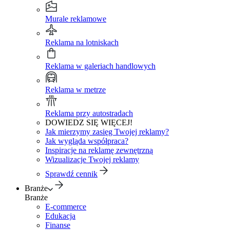
Murale reklamowe
Reklama na lotniskach
Reklama w galeriach handlowych
Reklama w metrze
Reklama przy autostradach
DOWIEDZ SIĘ WIĘCEJ!
Jak mierzymy zasięg Twojej reklamy?
Jak wygląda współpraca?
Inspiracje na reklamę zewnętrzną
Wizualizacje Twojej reklamy
Sprawdź cennik
Branże
Branże
E-commerce
Edukacja
Finanse