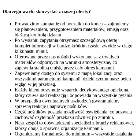
Dlaczego warto skorzystać z naszej oferty?
Prowadzimy kampanię od początku do końca – zajmujemy
się planowaniem, przygotowaniem materiałów, emisją oraz
bieżącą kontrolą działań.
Po wysłaniu zapytania otrzymasz szczegółową ofertę i
komplet informacji w bardzo krótkim czasie, zwykle w ciągu
kilkunastu minut.
Oferowane przez nas nośniki wykonane są z trwałych
materiałów odpornych na warunki atmosferyczne, co
zapewnia stabilną emisję przez cały okres kampanii.
Zapewniamy dostęp do systemu z mapą lokalizacji oraz
wszystkimi parametrami kampanii, dzięki czemu masz pełen
wgląd w jej przebieg.
Każdy klient otrzymuje wsparcie dedykowanego opiekuna,
który czuwa nad realizacją i odpowiada na wszystkie pytania.
W przypadku ewentualnych uszkodzeń gwarantujemy
sprawną reakcję i naprawę nośników.
Część nośników posiada możliwość oświetlenia, co pozwala
zachować czytelność przekazu również po zmroku.
Nasz zespół to doświadczeni specjaliści z branży reklamowej,
którzy dbają o sprawną organizację kampanii.
Ograniczamy formalności do minimum – wszystkie ustalenia