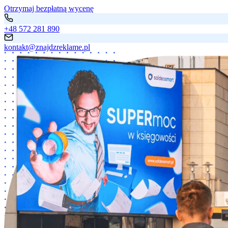
Otrzymaj bezpłatną wycenę
+48 572 281 890
kontakt@znajdzreklame.pl