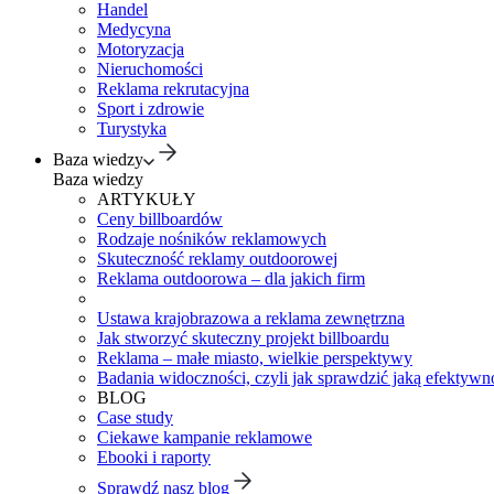
Handel
Medycyna
Motoryzacja
Nieruchomości
Reklama rekrutacyjna
Sport i zdrowie
Turystyka
Baza wiedzy
Baza wiedzy
ARTYKUŁY
Ceny billboardów
Rodzaje nośników reklamowych
Skuteczność reklamy outdoorowej
Reklama outdoorowa – dla jakich firm
Ustawa krajobrazowa a reklama zewnętrzna
Jak stworzyć skuteczny projekt billboardu
Reklama – małe miasto, wielkie perspektywy
Badania widoczności, czyli jak sprawdzić jaką efektywno
BLOG
Case study
Ciekawe kampanie reklamowe
Ebooki i raporty
Sprawdź nasz blog