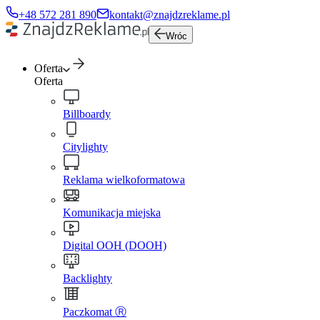
+48 572 281 890
kontakt@znajdzreklame.pl
Wróc
Oferta
Oferta
Billboardy
Citylighty
Reklama wielkoformatowa
Komunikacja miejska
Digital OOH (DOOH)
Backlighty
Paczkomat Ⓡ