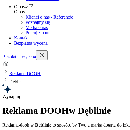
O nas
O nas
Klienci o nas - Referencje
Poznajmy się
Media o nas
Pracuj z nami
Kontakt
Bezpłatna wycena
Bezpłatna wycena
Reklama DOOH
Dęblin
Wynajmij
Reklama DOOH
w Dęblinie
Reklama-dooh w
Dęblinie
to sposób, by Twoja marka dotarła do lok