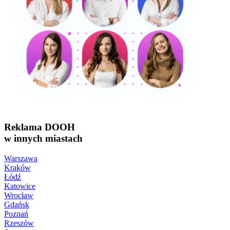
Reklama DOOH
w innych miastach
Warszawa
Kraków
Łódź
Katowice
Wrocław
Gdańsk
Poznań
Rzeszów