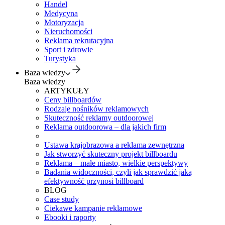
Handel
Medycyna
Motoryzacja
Nieruchomości
Reklama rekrutacyjna
Sport i zdrowie
Turystyka
Baza wiedzy
Baza wiedzy
ARTYKUŁY
Ceny billboardów
Rodzaje nośników reklamowych
Skuteczność reklamy outdoorowej
Reklama outdoorowa – dla jakich firm
Ustawa krajobrazowa a reklama zewnętrzna
Jak stworzyć skuteczny projekt billboardu
Reklama – małe miasto, wielkie perspektywy
Badania widoczności, czyli jak sprawdzić jaką
efektywność przynosi billboard
BLOG
Case study
Ciekawe kampanie reklamowe
Ebooki i raporty