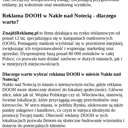
reklamy, jej wdrożenie oraz monitoring wyników.
Reklama DOOH w Nakle nad Notecią - dlaczego
warto?
ZnajdźReklamę.pl
to firma działająca na rynku reklamowym od
ponad 12 lat, specjalizująca się w kampaniach outdoorowych
(OOH). Pomagamy markom wyróżniać się w przestrzeni miejskiej,
zwiększając ich rozpoznawalność i wspierając marketing oraz
sprzedaż. Dysponujemy bazą ponad 80 000 nośników w całej
Polsce, co pozwala nam działać zarówno w dużych miastach, jak i
w mniejszych miejscowościach.
Dlaczego warto wybrać reklama DOOH w mieście Nakło nad
Notecią?
Nakło nad Notecią to miasto o intensywnym ruchu, gdzie reklama
DOOH może skutecznie dotrzeć do lokalnej społeczności. Główne
ulice, takie jak ul. Wojska Polskiego czy ul. Włocławska, stanowią
świetne lokalizacje, które przyciągają uwagę przechodniów oraz
kierowców. W sercu miasta, w pobliżu Rynku, ulokowane są także
punkty usługowe i handlowe, co czyni te miejsca idealnymi do
promocji Twojej marki. Obecność reklamy DOOH w tych
lokalizacjach pozwala firmom na skuteczne budowanie wizerunku i
dotarcie do potencjalnych klientów.