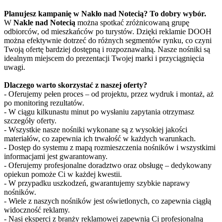
Planujesz kampanię w Nakło nad Notecią? To dobry wybór.
W
Nakle nad Notecią
można spotkać zróżnicowaną grupę
odbiorców, od mieszkańców po turystów. Dzięki reklamie DOOH
można efektywnie dotrzeć do różnych segmentów rynku, co czyni
Twoją ofertę bardziej dostępną i rozpoznawalną. Nasze nośniki są
idealnym miejscem do prezentacji Twojej marki i przyciągnięcia
uwagi.
Dlaczego warto skorzystać z naszej oferty?
- Oferujemy pełen proces – od projektu, przez wydruk i montaż, aż
po monitoring rezultatów.
- W ciągu kilkunastu minut po wysłaniu zapytania otrzymasz
szczegóły oferty.
- Wszystkie nasze nośniki wykonane są z wysokiej jakości
materiałów, co zapewnia ich trwałość w każdych warunkach.
- Dostęp do systemu z mapą rozmieszczenia nośników i wszystkimi
informacjami jest gwarantowany.
- Oferujemy profesjonalne doradztwo oraz obsługę – dedykowany
opiekun pomoże Ci w każdej kwestii.
- W przypadku uszkodzeń, gwarantujemy szybkie naprawy
nośników.
- Wiele z naszych nośników jest oświetlonych, co zapewnia ciągłą
widoczność reklamy.
- Nasi eksperci z branży reklamowej zapewnią Ci profesjonalną