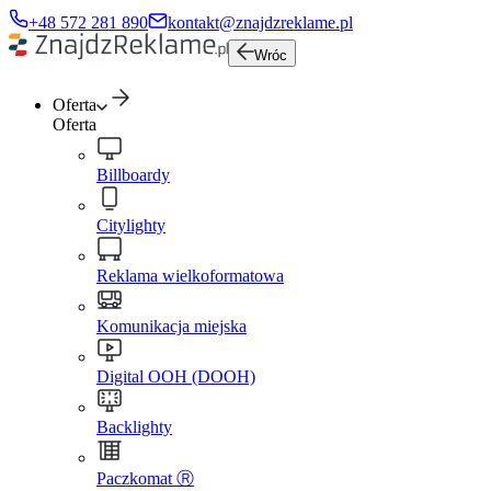
+48 572 281 890
kontakt@znajdzreklame.pl
Wróc
Oferta
Oferta
Billboardy
Citylighty
Reklama wielkoformatowa
Komunikacja miejska
Digital OOH (DOOH)
Backlighty
Paczkomat Ⓡ