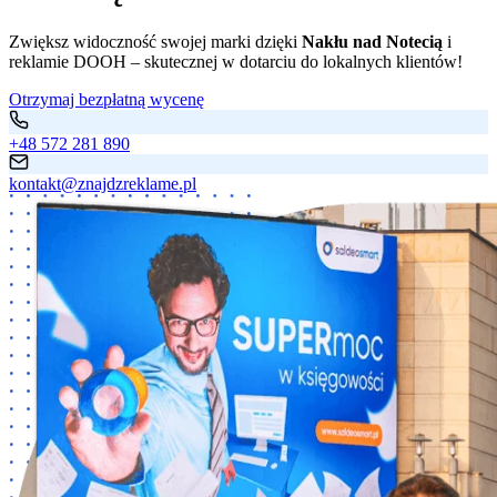
Zwiększ widoczność swojej marki dzięki
Nakłu nad Notecią
i
reklamie DOOH – skutecznej w dotarciu do lokalnych klientów!
Otrzymaj bezpłatną wycenę
+48 572 281 890
kontakt@znajdzreklame.pl