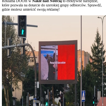
Reklama DOOH w
Nakle nad Notecią
to efektywne narzędzie,
które pozwala na dotarcie do szerokiej grupy odbiorców. Sprawdź,
gdzie możesz umieścić swoją reklamę!