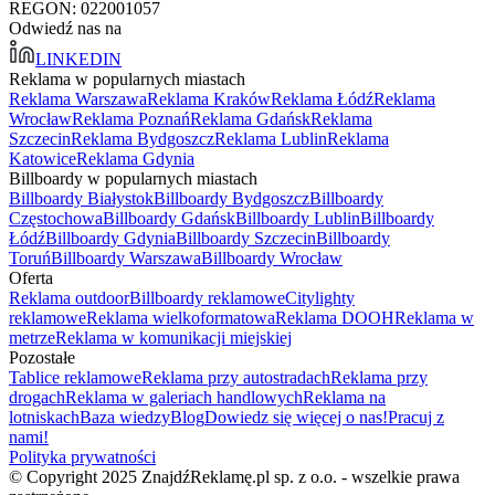
REGON: 022001057
Odwiedź nas na
LINKEDIN
Reklama w popularnych miastach
Reklama Warszawa
Reklama Kraków
Reklama Łódź
Reklama
Wrocław
Reklama Poznań
Reklama Gdańsk
Reklama
Szczecin
Reklama Bydgoszcz
Reklama Lublin
Reklama
Katowice
Reklama Gdynia
Billboardy w popularnych miastach
Billboardy Białystok
Billboardy Bydgoszcz
Billboardy
Częstochowa
Billboardy Gdańsk
Billboardy Lublin
Billboardy
Łódź
Billboardy Gdynia
Billboardy Szczecin
Billboardy
Toruń
Billboardy Warszawa
Billboardy Wrocław
Oferta
Reklama outdoor
Billboardy reklamowe
Citylighty
reklamowe
Reklama wielkoformatowa
Reklama DOOH
Reklama w
metrze
Reklama w komunikacji miejskiej
Pozostałe
Tablice reklamowe
Reklama przy autostradach
Reklama przy
drogach
Reklama w galeriach handlowych
Reklama na
lotniskach
Baza wiedzy
Blog
Dowiedz się więcej o nas!
Pracuj z
nami!
Polityka prywatności
© Copyright 2025 ZnajdźReklamę.pl sp. z o.o. - wszelkie prawa