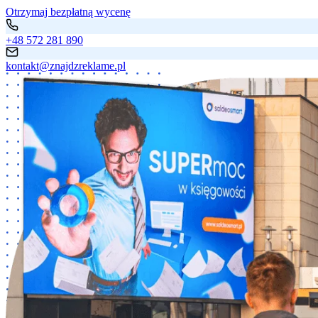
Otrzymaj bezpłatną wycenę
+48 572 281 890
kontakt@znajdzreklame.pl