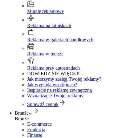
Murale reklamowe
Reklama na lotniskach
Reklama w galeriach handlowych
Reklama w metrze
Reklama przy autostradach
DOWIEDZ SIĘ WIĘCEJ!
Jak mierzymy zasięg Twojej reklamy?
Jak wygląda współpraca?
Inspiracje na reklamę zewnętrzną
Wizualizacje Twojej reklamy
Sprawdź cennik
Branże
Branże
E-commerce
Edukacja
Finanse