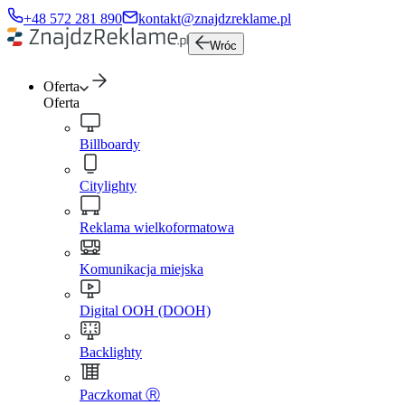
+48 572 281 890
kontakt@znajdzreklame.pl
Wróc
Oferta
Oferta
Billboardy
Citylighty
Reklama wielkoformatowa
Komunikacja miejska
Digital OOH (DOOH)
Backlighty
Paczkomat Ⓡ