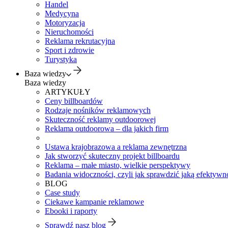
Handel
Medycyna
Motoryzacja
Nieruchomości
Reklama rekrutacyjna
Sport i zdrowie
Turystyka
Baza wiedzy
Baza wiedzy
ARTYKUŁY
Ceny billboardów
Rodzaje nośników reklamowych
Skuteczność reklamy outdoorowej
Reklama outdoorowa – dla jakich firm
Ustawa krajobrazowa a reklama zewnętrzna
Jak stworzyć skuteczny projekt billboardu
Reklama – małe miasto, wielkie perspektywy
Badania widoczności, czyli jak sprawdzić jaką efektywno
BLOG
Case study
Ciekawe kampanie reklamowe
Ebooki i raporty
Sprawdź nasz blog