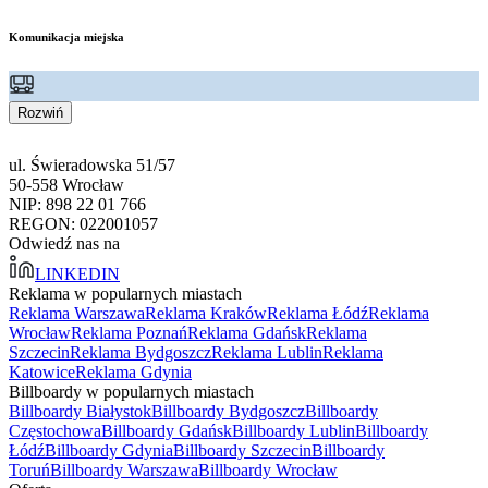
Komunikacja miejska
Rozwiń
ul. Świeradowska 51/57
50-558 Wrocław
NIP: 898 22 01 766
REGON: 022001057
Odwiedź nas na
LINKEDIN
Reklama w popularnych miastach
Reklama Warszawa
Reklama Kraków
Reklama Łódź
Reklama
Wrocław
Reklama Poznań
Reklama Gdańsk
Reklama
Szczecin
Reklama Bydgoszcz
Reklama Lublin
Reklama
Katowice
Reklama Gdynia
Billboardy w popularnych miastach
Billboardy Białystok
Billboardy Bydgoszcz
Billboardy
Częstochowa
Billboardy Gdańsk
Billboardy Lublin
Billboardy
Łódź
Billboardy Gdynia
Billboardy Szczecin
Billboardy
Toruń
Billboardy Warszawa
Billboardy Wrocław