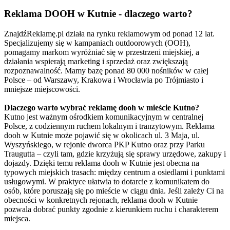
Reklama DOOH w Kutnie - dlaczego warto?
ZnajdźReklamę.pl działa na rynku reklamowym od ponad 12 lat.
Specjalizujemy się w kampaniach outdoorowych (OOH),
pomagamy markom wyróżniać się w przestrzeni miejskiej, a
działania wspierają marketing i sprzedaż oraz zwiększają
rozpoznawalność. Mamy bazę ponad 80 000 nośników w całej
Polsce – od Warszawy, Krakowa i Wrocławia po Trójmiasto i
mniejsze miejscowości.
Dlaczego warto wybrać reklamę dooh w mieście Kutno?
Kutno jest ważnym ośrodkiem komunikacyjnym w centralnej
Polsce, z codziennym ruchem lokalnym i tranzytowym. Reklama
dooh w Kutnie może pojawić się w okolicach ul. 3 Maja, ul.
Wyszyńskiego, w rejonie dworca PKP Kutno oraz przy Parku
Traugutta – czyli tam, gdzie krzyżują się sprawy urzędowe, zakupy i
dojazdy. Dzięki temu reklama dooh w Kutnie jest obecna na
typowych miejskich trasach: między centrum a osiedlami i punktami
usługowymi. W praktyce ułatwia to dotarcie z komunikatem do
osób, które poruszają się po mieście w ciągu dnia. Jeśli zależy Ci na
obecności w konkretnych rejonach, reklama dooh w Kutnie
pozwala dobrać punkty zgodnie z kierunkiem ruchu i charakterem
miejsca.