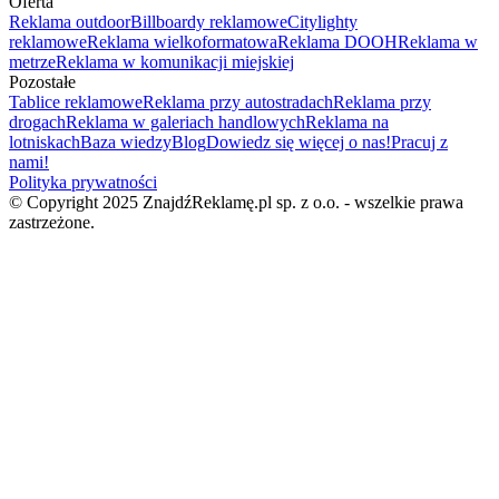
Oferta
Reklama outdoor
Billboardy reklamowe
Citylighty
reklamowe
Reklama wielkoformatowa
Reklama DOOH
Reklama w
metrze
Reklama w komunikacji miejskiej
Pozostałe
Tablice reklamowe
Reklama przy autostradach
Reklama przy
drogach
Reklama w galeriach handlowych
Reklama na
lotniskach
Baza wiedzy
Blog
Dowiedz się więcej o nas!
Pracuj z
nami!
Polityka prywatności
© Copyright 2025 ZnajdźReklamę.pl sp. z o.o. - wszelkie prawa
zastrzeżone.