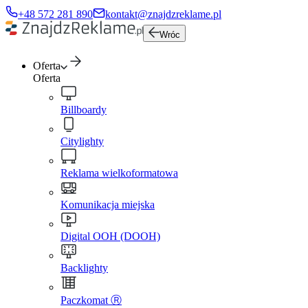
+48 572 281 890
kontakt@znajdzreklame.pl
Wróc
Oferta
Oferta
Billboardy
Citylighty
Reklama wielkoformatowa
Komunikacja miejska
Digital OOH (DOOH)
Backlighty
Paczkomat Ⓡ