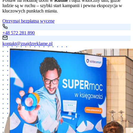
Postaw na reklamę dooh w
Kutnie
i bądź widoczny tam, gdzie
ludzie są w ruchu – szybki start kampanii i pewna ekspozycja w
kluczowych punktach miasta.
Otrzymaj bezpłatną wycenę
+48 572 281 890
kontakt@znajdzreklame.pl