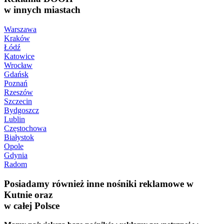
w innych miastach
Warszawa
Kraków
Łódź
Katowice
Wrocław
Gdańsk
Poznań
Rzeszów
Szczecin
Bydgoszcz
Lublin
Częstochowa
Białystok
Opole
Gdynia
Radom
Posiadamy również inne nośniki reklamowe w
Kutnie oraz
w całej Polsce