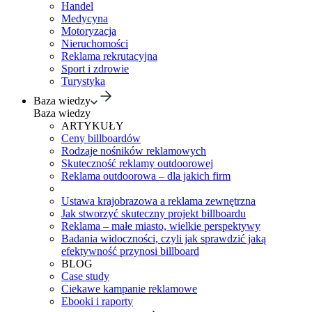
Handel
Medycyna
Motoryzacja
Nieruchomości
Reklama rekrutacyjna
Sport i zdrowie
Turystyka
Baza wiedzy
Baza wiedzy
ARTYKUŁY
Ceny billboardów
Rodzaje nośników reklamowych
Skuteczność reklamy outdoorowej
Reklama outdoorowa – dla jakich firm
Ustawa krajobrazowa a reklama zewnętrzna
Jak stworzyć skuteczny projekt billboardu
Reklama – małe miasto, wielkie perspektywy
Badania widoczności, czyli jak sprawdzić jaką
efektywność przynosi billboard
BLOG
Case study
Ciekawe kampanie reklamowe
Ebooki i raporty