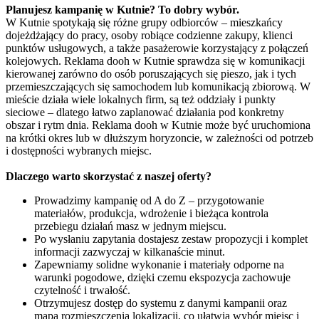
Planujesz kampanię w Kutnie? To dobry wybór.
W Kutnie spotykają się różne grupy odbiorców – mieszkańcy
dojeżdżający do pracy, osoby robiące codzienne zakupy, klienci
punktów usługowych, a także pasażerowie korzystający z połączeń
kolejowych. Reklama dooh w Kutnie sprawdza się w komunikacji
kierowanej zarówno do osób poruszających się pieszo, jak i tych
przemieszczających się samochodem lub komunikacją zbiorową. W
mieście działa wiele lokalnych firm, są też oddziały i punkty
sieciowe – dlatego łatwo zaplanować działania pod konkretny
obszar i rytm dnia. Reklama dooh w Kutnie może być uruchomiona
na krótki okres lub w dłuższym horyzoncie, w zależności od potrzeb
i dostępności wybranych miejsc.
Dlaczego warto skorzystać z naszej oferty?
Prowadzimy kampanię od A do Z – przygotowanie
materiałów, produkcja, wdrożenie i bieżąca kontrola
przebiegu działań masz w jednym miejscu.
Po wysłaniu zapytania dostajesz zestaw propozycji i komplet
informacji zazwyczaj w kilkanaście minut.
Zapewniamy solidne wykonanie i materiały odporne na
warunki pogodowe, dzięki czemu ekspozycja zachowuje
czytelność i trwałość.
Otrzymujesz dostęp do systemu z danymi kampanii oraz
mapą rozmieszczenia lokalizacji, co ułatwia wybór miejsc i