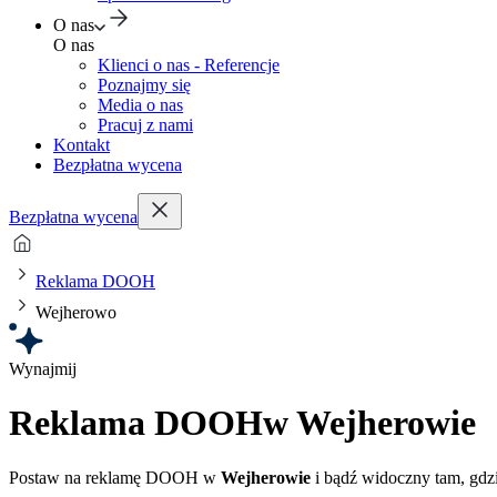
O nas
O nas
Klienci o nas - Referencje
Poznajmy się
Media o nas
Pracuj z nami
Kontakt
Bezpłatna wycena
Bezpłatna wycena
Reklama DOOH
Wejherowo
Wynajmij
Reklama DOOH
w Wejherowie
Postaw na reklamę DOOH w
Wejherowie
i bądź widoczny tam, gdzi