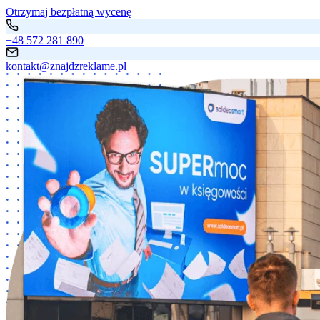
Otrzymaj bezpłatną wycenę
+48 572 281 890
kontakt@znajdzreklame.pl