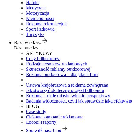
Handel
Medycyna
Motoryzacja
Nieruchomości
Reklama rekrutacyjna
Sport i zdrowie
Turystyka
Baza wiedzy
Baza wiedzy
ARTYKUŁY
Ceny billboardów
Rodzaje nośników reklamowych
Skuteczność reklamy outdoorowej
Reklama outdoorowa – dla jakich firm
Ustawa krajobrazowa a reklama zewnętrzna
Jak stworzyć skuteczny projekt billboardu
Reklama – małe miasto, wielkie perspektywy
Badania widoczności, czyli jak sprawdzić jaką efektywno
BLOG
Case study
Ciekawe kampanie reklamowe
Ebooki i raporty
Sprawdź nasz blog