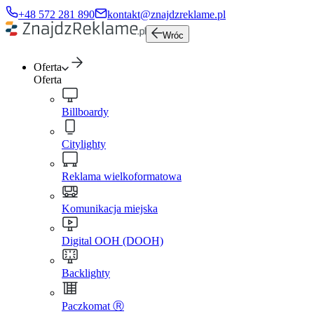
+48 572 281 890
kontakt@znajdzreklame.pl
Wróc
Oferta
Oferta
Billboardy
Citylighty
Reklama wielkoformatowa
Komunikacja miejska
Digital OOH (DOOH)
Backlighty
Paczkomat Ⓡ