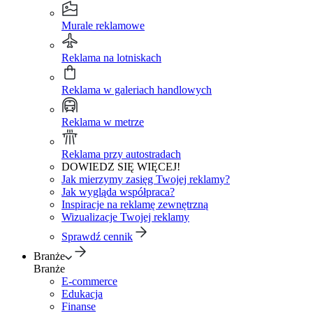
Murale reklamowe
Reklama na lotniskach
Reklama w galeriach handlowych
Reklama w metrze
Reklama przy autostradach
DOWIEDZ SIĘ WIĘCEJ!
Jak mierzymy zasięg Twojej reklamy?
Jak wygląda współpraca?
Inspiracje na reklamę zewnętrzną
Wizualizacje Twojej reklamy
Sprawdź cennik
Branże
Branże
E-commerce
Edukacja
Finanse