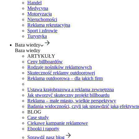
Handel
Medycyna
Motoryzacja
Nieruchomości
Reklama rekrutacyjna
Sport i zdrowie
Turystyka
Baza wiedzy
Baza wiedzy
ARTYKUŁY
Ceny billboardów
Rodzaje nośników reklamowych
Skuteczność reklamy outdoorowej
Reklama outdoorowa – dla jakich firm
Ustawa krajobrazowa a reklama zewnętrzna
Jak stworzyć skuteczny projekt billboardu
Reklama – małe miasto, wielkie perspektywy
Badania widoczności, czyli jak sprawdzić jaką efektywno
BLOG
Case study
Ciekawe kampanie reklamowe
Ebooki i raporty
Sprawdź nasz blog