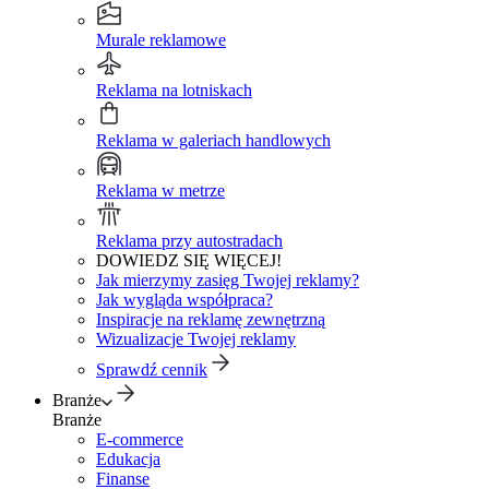
Murale reklamowe
Reklama na lotniskach
Reklama w galeriach handlowych
Reklama w metrze
Reklama przy autostradach
DOWIEDZ SIĘ WIĘCEJ!
Jak mierzymy zasięg Twojej reklamy?
Jak wygląda współpraca?
Inspiracje na reklamę zewnętrzną
Wizualizacje Twojej reklamy
Sprawdź cennik
Branże
Branże
E-commerce
Edukacja
Finanse