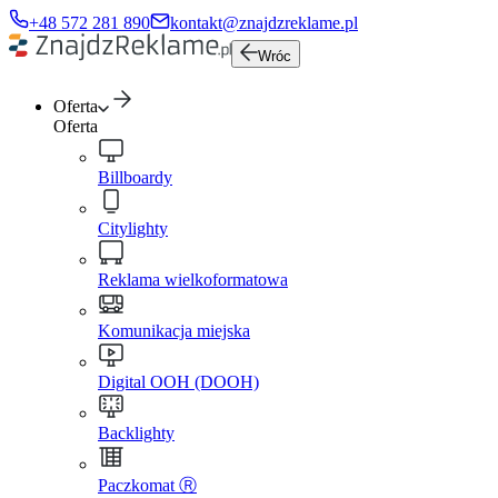
+48 572 281 890
kontakt@znajdzreklame.pl
Wróc
Oferta
Oferta
Billboardy
Citylighty
Reklama wielkoformatowa
Komunikacja miejska
Digital OOH (DOOH)
Backlighty
Paczkomat Ⓡ