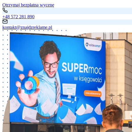
Otrzymaj bezpłatną wycenę
+48 572 281 890
kontakt@znajdzreklame.pl