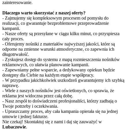
zainteresowanie.
Dlaczego warto skorzystać z naszej oferty?
- Zajmujemy się kompleksowym procesem od pomysłu do
realizacji, co gwarantuje bezproblemowe przeprowadzenie
kampanii.
- Nasze oferty są przesyłane w ciągu kilku minut, co przyspiesza
cały proces.
- Oferujemy nośniki z materiałów najwyższej jakości, które są
odporne na zmienne warunki atmosferyczne, co zapewnia ich
długotrwałość.
- Zyskujesz dostęp do systemu z mapą rozmieszczenia nośników
reklamowych, co ułatwia planowanie kampanii.
- Zapewniamy pełne wsparcie, a dedykowany opiekun będzie
dostępny dla Ciebie na każdym etapie współpracy.
- W przypadku jakichkolwiek uszkodzeń gwarantujemy ich szybką
naprawę.
- Wiele z naszych nośników jest oświetlonych, co sprawia, że
reklama jest widoczna przez całą dobę.
- Nasz zespół to doświadczeni profesjonaliści, którzy zadbają o
Twoje potrzeby i oczekiwania.
- Upraszczamy proces, aby cała kampania opierała się na jednej
umowie i jednej fakturze.
Nie czekaj! Skontaktuj się z nami i daj się zauważyć w
Lubaczowie
.