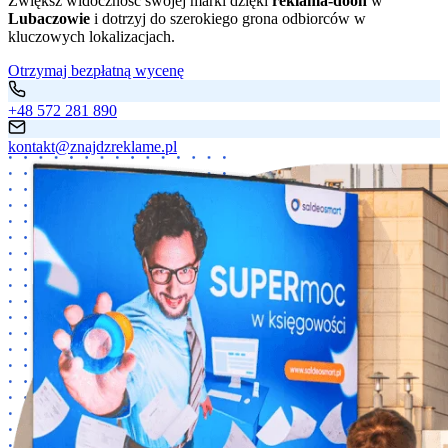
Zwiększ widoczność swojej marki dzięki
reklama-dooh
w
Lubaczowie
i dotrzyj do szerokiego grona odbiorców w
kluczowych lokalizacjach.
Otrzymaj bezpłatną wycenę
+48 572 281 890
kontakt@znajdzreklame.pl