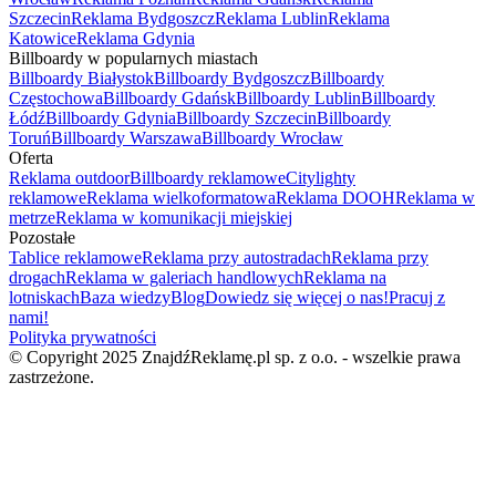
Szczecin
Reklama Bydgoszcz
Reklama Lublin
Reklama
Katowice
Reklama Gdynia
Billboardy w popularnych miastach
Billboardy Białystok
Billboardy Bydgoszcz
Billboardy
Częstochowa
Billboardy Gdańsk
Billboardy Lublin
Billboardy
Łódź
Billboardy Gdynia
Billboardy Szczecin
Billboardy
Toruń
Billboardy Warszawa
Billboardy Wrocław
Oferta
Reklama outdoor
Billboardy reklamowe
Citylighty
reklamowe
Reklama wielkoformatowa
Reklama DOOH
Reklama w
metrze
Reklama w komunikacji miejskiej
Pozostałe
Tablice reklamowe
Reklama przy autostradach
Reklama przy
drogach
Reklama w galeriach handlowych
Reklama na
lotniskach
Baza wiedzy
Blog
Dowiedz się więcej o nas!
Pracuj z
nami!
Polityka prywatności
© Copyright 2025 ZnajdźReklamę.pl sp. z o.o. - wszelkie prawa
zastrzeżone.