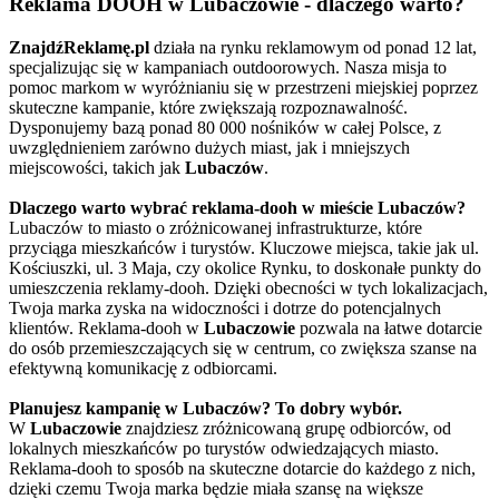
Reklama DOOH w Lubaczowie - dlaczego warto?
ZnajdźReklamę.pl
działa na rynku reklamowym od ponad 12 lat,
specjalizując się w kampaniach outdoorowych. Nasza misja to
pomoc markom w wyróżnianiu się w przestrzeni miejskiej poprzez
skuteczne kampanie, które zwiększają rozpoznawalność.
Dysponujemy bazą ponad 80 000 nośników w całej Polsce, z
uwzględnieniem zarówno dużych miast, jak i mniejszych
miejscowości, takich jak
Lubaczów
.
Dlaczego warto wybrać reklama-dooh w mieście Lubaczów?
Lubaczów to miasto o zróżnicowanej infrastrukturze, które
przyciąga mieszkańców i turystów. Kluczowe miejsca, takie jak ul.
Kościuszki, ul. 3 Maja, czy okolice Rynku, to doskonałe punkty do
umieszczenia reklamy-dooh. Dzięki obecności w tych lokalizacjach,
Twoja marka zyska na widoczności i dotrze do potencjalnych
klientów. Reklama-dooh w
Lubaczowie
pozwala na łatwe dotarcie
do osób przemieszczających się w centrum, co zwiększa szanse na
efektywną komunikację z odbiorcami.
Planujesz kampanię w Lubaczów? To dobry wybór.
W
Lubaczowie
znajdziesz zróżnicowaną grupę odbiorców, od
lokalnych mieszkańców po turystów odwiedzających miasto.
Reklama-dooh to sposób na skuteczne dotarcie do każdego z nich,
dzięki czemu Twoja marka będzie miała szansę na większe