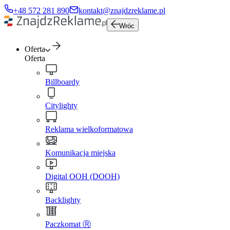
+48 572 281 890
kontakt@znajdzreklame.pl
Wróc
Oferta
Oferta
Billboardy
Citylighty
Reklama wielkoformatowa
Komunikacja miejska
Digital OOH (DOOH)
Backlighty
Paczkomat Ⓡ