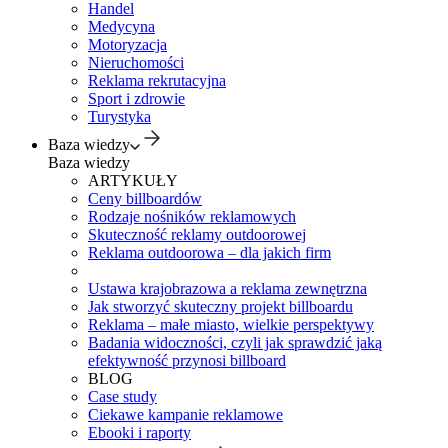
Handel
Medycyna
Motoryzacja
Nieruchomości
Reklama rekrutacyjna
Sport i zdrowie
Turystyka
Baza wiedzy
Baza wiedzy
ARTYKUŁY
Ceny billboardów
Rodzaje nośników reklamowych
Skuteczność reklamy outdoorowej
Reklama outdoorowa – dla jakich firm
Ustawa krajobrazowa a reklama zewnętrzna
Jak stworzyć skuteczny projekt billboardu
Reklama – małe miasto, wielkie perspektywy
Badania widoczności, czyli jak sprawdzić jaką
efektywność przynosi billboard
BLOG
Case study
Ciekawe kampanie reklamowe
Ebooki i raporty