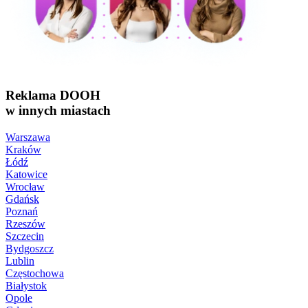
Reklama DOOH
w innych miastach
Warszawa
Kraków
Łódź
Katowice
Wrocław
Gdańsk
Poznań
Rzeszów
Szczecin
Bydgoszcz
Lublin
Częstochowa
Białystok
Opole