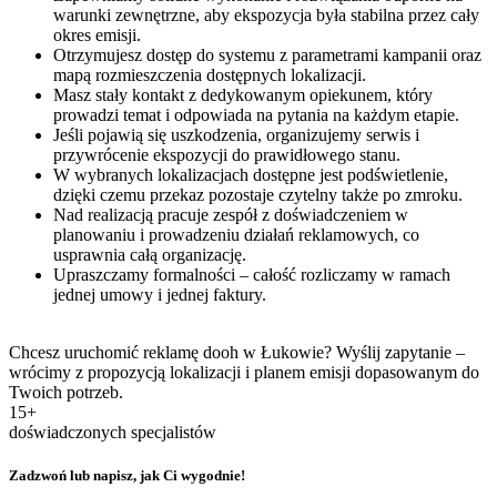
warunki zewnętrzne, aby ekspozycja była stabilna przez cały
okres emisji.
Otrzymujesz dostęp do systemu z parametrami kampanii oraz
mapą rozmieszczenia dostępnych lokalizacji.
Masz stały kontakt z dedykowanym opiekunem, który
prowadzi temat i odpowiada na pytania na każdym etapie.
Jeśli pojawią się uszkodzenia, organizujemy serwis i
przywrócenie ekspozycji do prawidłowego stanu.
W wybranych lokalizacjach dostępne jest podświetlenie,
dzięki czemu przekaz pozostaje czytelny także po zmroku.
Nad realizacją pracuje zespół z doświadczeniem w
planowaniu i prowadzeniu działań reklamowych, co
usprawnia całą organizację.
Upraszczamy formalności – całość rozliczamy w ramach
jednej umowy i jednej faktury.
Chcesz uruchomić reklamę dooh w Łukowie? Wyślij zapytanie –
wrócimy z propozycją lokalizacji i planem emisji dopasowanym do
Twoich potrzeb.
15+
doświadczonych specjalistów
Zadzwoń lub napisz, jak Ci wygodnie!