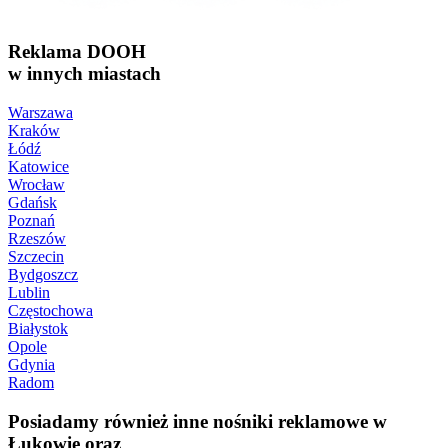
Reklama DOOH
w innych miastach
Warszawa
Kraków
Łódź
Katowice
Wrocław
Gdańsk
Poznań
Rzeszów
Szczecin
Bydgoszcz
Lublin
Częstochowa
Białystok
Opole
Gdynia
Radom
Posiadamy również inne nośniki reklamowe w
Łukowie oraz