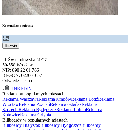
Komunikacja miejska
Rozwiń
ul. Świeradowska 51/57
50-558 Wrocław
NIP: 898 22 01 766
REGON: 022001057
Odwiedź nas na
LINKEDIN
Reklama w popularnych miastach
Reklama Warszawa
Reklama Kraków
Reklama Łódź
Reklama
Wrocław
Reklama Poznań
Reklama Gdańsk
Reklama
Szczecin
Reklama Bydgoszcz
Reklama Lublin
Reklama
Katowice
Reklama Gdynia
Billboardy w popularnych miastach
Billboardy Białystok
Billboardy Bydgoszcz
Billboardy