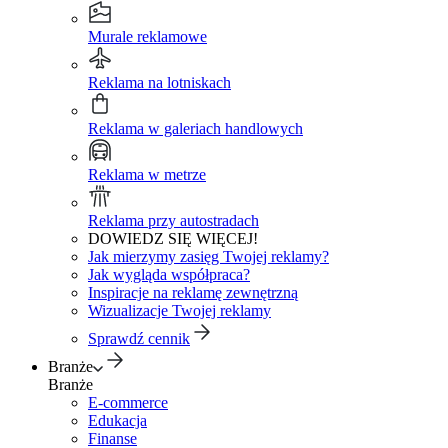
Murale reklamowe
Reklama na lotniskach
Reklama w galeriach handlowych
Reklama w metrze
Reklama przy autostradach
DOWIEDZ SIĘ WIĘCEJ!
Jak mierzymy zasięg Twojej reklamy?
Jak wygląda współpraca?
Inspiracje na reklamę zewnętrzną
Wizualizacje Twojej reklamy
Sprawdź cennik
Branże
Branże
E-commerce
Edukacja
Finanse