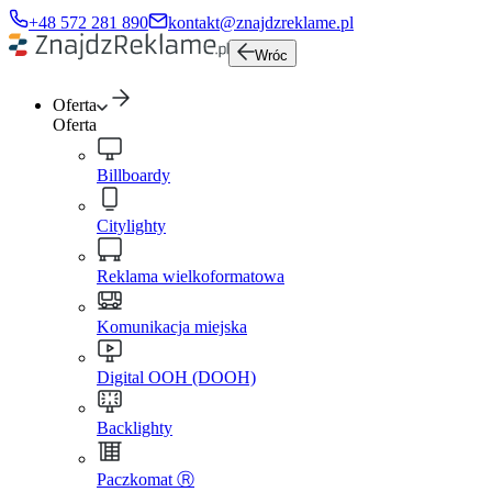
+48 572 281 890
kontakt@znajdzreklame.pl
Wróc
Oferta
Oferta
Billboardy
Citylighty
Reklama wielkoformatowa
Komunikacja miejska
Digital OOH (DOOH)
Backlighty
Paczkomat Ⓡ