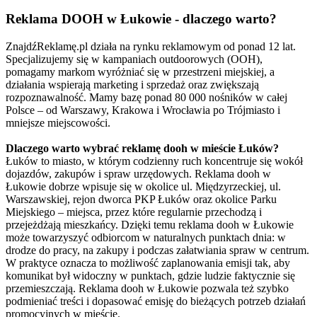
Reklama DOOH w Łukowie - dlaczego warto?
ZnajdźReklamę.pl działa na rynku reklamowym od ponad 12 lat.
Specjalizujemy się w kampaniach outdoorowych (OOH),
pomagamy markom wyróżniać się w przestrzeni miejskiej, a
działania wspierają marketing i sprzedaż oraz zwiększają
rozpoznawalność. Mamy bazę ponad 80 000 nośników w całej
Polsce – od Warszawy, Krakowa i Wrocławia po Trójmiasto i
mniejsze miejscowości.
Dlaczego warto wybrać reklamę dooh w mieście Łuków?
Łuków to miasto, w którym codzienny ruch koncentruje się wokół
dojazdów, zakupów i spraw urzędowych. Reklama dooh w
Łukowie dobrze wpisuje się w okolice ul. Międzyrzeckiej, ul.
Warszawskiej, rejon dworca PKP Łuków oraz okolice Parku
Miejskiego – miejsca, przez które regularnie przechodzą i
przejeżdżają mieszkańcy. Dzięki temu reklama dooh w Łukowie
może towarzyszyć odbiorcom w naturalnych punktach dnia: w
drodze do pracy, na zakupy i podczas załatwiania spraw w centrum.
W praktyce oznacza to możliwość zaplanowania emisji tak, aby
komunikat był widoczny w punktach, gdzie ludzie faktycznie się
przemieszczają. Reklama dooh w Łukowie pozwala też szybko
podmieniać treści i dopasować emisję do bieżących potrzeb działań
promocyjnych w mieście.