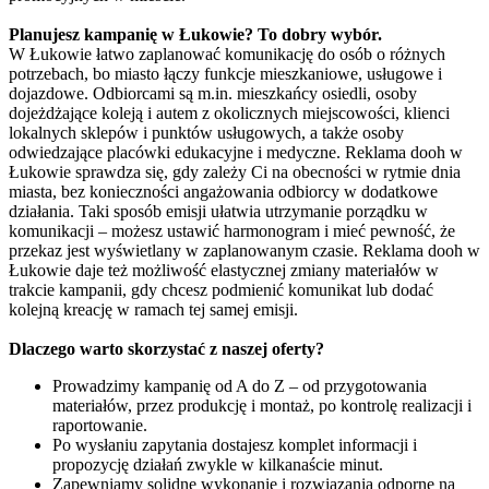
Planujesz kampanię w Łukowie? To dobry wybór.
W Łukowie łatwo zaplanować komunikację do osób o różnych
potrzebach, bo miasto łączy funkcje mieszkaniowe, usługowe i
dojazdowe. Odbiorcami są m.in. mieszkańcy osiedli, osoby
dojeżdżające koleją i autem z okolicznych miejscowości, klienci
lokalnych sklepów i punktów usługowych, a także osoby
odwiedzające placówki edukacyjne i medyczne. Reklama dooh w
Łukowie sprawdza się, gdy zależy Ci na obecności w rytmie dnia
miasta, bez konieczności angażowania odbiorcy w dodatkowe
działania. Taki sposób emisji ułatwia utrzymanie porządku w
komunikacji – możesz ustawić harmonogram i mieć pewność, że
przekaz jest wyświetlany w zaplanowanym czasie. Reklama dooh w
Łukowie daje też możliwość elastycznej zmiany materiałów w
trakcie kampanii, gdy chcesz podmienić komunikat lub dodać
kolejną kreację w ramach tej samej emisji.
Dlaczego warto skorzystać z naszej oferty?
Prowadzimy kampanię od A do Z – od przygotowania
materiałów, przez produkcję i montaż, po kontrolę realizacji i
raportowanie.
Po wysłaniu zapytania dostajesz komplet informacji i
propozycję działań zwykle w kilkanaście minut.
Zapewniamy solidne wykonanie i rozwiązania odporne na