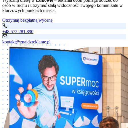
Wyróżnij ofertę w
Łukowie
– reklama dooh pomaga dotrzeć do
osób w ruchu i utrzymać stałą widoczność Twojego komunikatu w
kluczowych punktach miasta.
Otrzymaj bezpłatną wycenę
+48 572 281 890
kontakt@znajdzreklame.pl