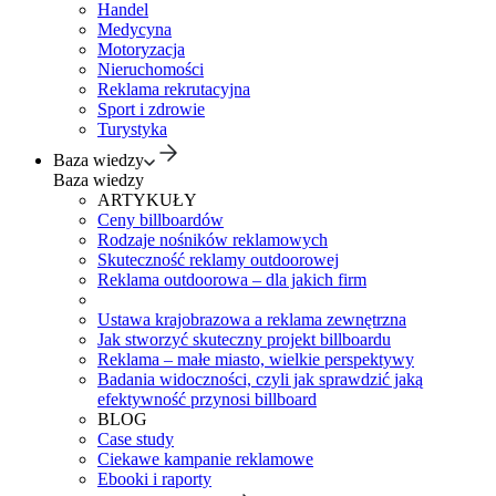
Handel
Medycyna
Motoryzacja
Nieruchomości
Reklama rekrutacyjna
Sport i zdrowie
Turystyka
Baza wiedzy
Baza wiedzy
ARTYKUŁY
Ceny billboardów
Rodzaje nośników reklamowych
Skuteczność reklamy outdoorowej
Reklama outdoorowa – dla jakich firm
Ustawa krajobrazowa a reklama zewnętrzna
Jak stworzyć skuteczny projekt billboardu
Reklama – małe miasto, wielkie perspektywy
Badania widoczności, czyli jak sprawdzić jaką
efektywność przynosi billboard
BLOG
Case study
Ciekawe kampanie reklamowe
Ebooki i raporty