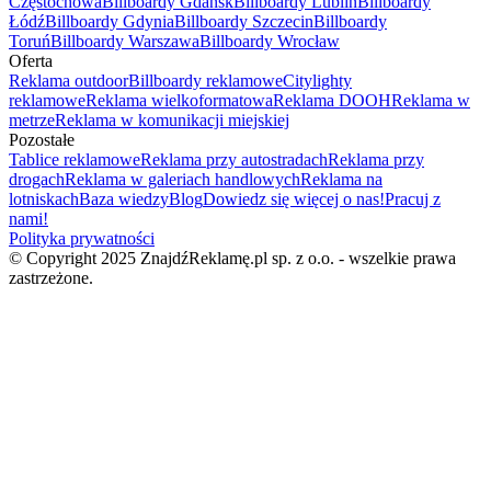
Częstochowa
Billboardy Gdańsk
Billboardy Lublin
Billboardy
Łódź
Billboardy Gdynia
Billboardy Szczecin
Billboardy
Toruń
Billboardy Warszawa
Billboardy Wrocław
Oferta
Reklama outdoor
Billboardy reklamowe
Citylighty
reklamowe
Reklama wielkoformatowa
Reklama DOOH
Reklama w
metrze
Reklama w komunikacji miejskiej
Pozostałe
Tablice reklamowe
Reklama przy autostradach
Reklama przy
drogach
Reklama w galeriach handlowych
Reklama na
lotniskach
Baza wiedzy
Blog
Dowiedz się więcej o nas!
Pracuj z
nami!
Polityka prywatności
© Copyright 2025 ZnajdźReklamę.pl sp. z o.o. - wszelkie prawa
zastrzeżone.