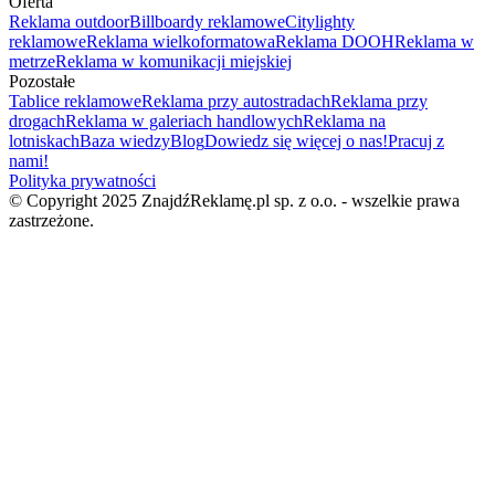
Oferta
Reklama outdoor
Billboardy reklamowe
Citylighty
reklamowe
Reklama wielkoformatowa
Reklama DOOH
Reklama w
metrze
Reklama w komunikacji miejskiej
Pozostałe
Tablice reklamowe
Reklama przy autostradach
Reklama przy
drogach
Reklama w galeriach handlowych
Reklama na
lotniskach
Baza wiedzy
Blog
Dowiedz się więcej o nas!
Pracuj z
nami!
Polityka prywatności
© Copyright 2025 ZnajdźReklamę.pl sp. z o.o. - wszelkie prawa
zastrzeżone.