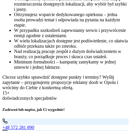
rozmieszczenia dostępnych lokalizacji, aby wybór był szybki
i jasny.
Otrzymujesz wsparcie dedykowanego opiekuna – jedna
osoba prowadzi temat i odpowiada na pytania na każdym
etapie.
W przypadku uszkodzeń zapewniamy serwis i przywrócenie
emisji zgodnie z ustaleniami.
W wielu lokalizacjach dostępne jest podświetlenie, co ułatwia
odbiór przekazu także po zmroku.
Nad realizacją pracuje zespół z dużym doświadczeniem w
branży, co porządkuje proces i skraca czas ustaleń.
Minimum formalności – kampanię zamykamy w jednej
umowie i jednej fakturze.
Chcesz szybko sprawdzić dostępne punkty i terminy? Wyślij
zapytanie – przygotujemy propozycje reklamy dooh w Opolu i
wrócimy do Ciebie z konkretną ofertą.
15+
doświadczonych specjalistów
Zadzwoń lub napisz, jak Ci wygodnie!
+48 572 281 890