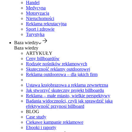
Handel
Medycyna
Motoryzacja
Nieruchomości
Reklama rekrutacyjna
Sport i zdrowie
Turystyka
Baza wiedzy
Baza wiedzy
ARTYKUŁY
Ceny billboardów
Rodzaje nośników reklamowych
Skuteczność reklamy outdoorowej
Reklama outdoorowa – dla jakich firm
Ustawa krajobrazowa a reklama zewnętrzna
Jak stworzyć skuteczny projekt billboardu
Reklama – małe miasto, wielkie perspektywy
Badania widoczności, czyli jak sprawdzić jaką
efektywność przynosi billboard
BLOG
Case study
Ciekawe kampanie reklamowe
Ebooki i raporty