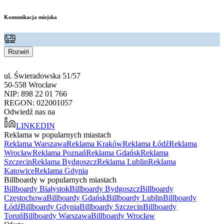
Komunikacja miejska
Rozwiń
ul. Świeradowska 51/57
50-558 Wrocław
NIP: 898 22 01 766
REGON: 022001057
Odwiedź nas na
LINKEDIN
Reklama w popularnych miastach
Reklama Warszawa
Reklama Kraków
Reklama Łódź
Reklama
Wrocław
Reklama Poznań
Reklama Gdańsk
Reklama
Szczecin
Reklama Bydgoszcz
Reklama Lublin
Reklama
Katowice
Reklama Gdynia
Billboardy w popularnych miastach
Billboardy Białystok
Billboardy Bydgoszcz
Billboardy
Częstochowa
Billboardy Gdańsk
Billboardy Lublin
Billboardy
Łódź
Billboardy Gdynia
Billboardy Szczecin
Billboardy
Toruń
Billboardy Warszawa
Billboardy Wrocław