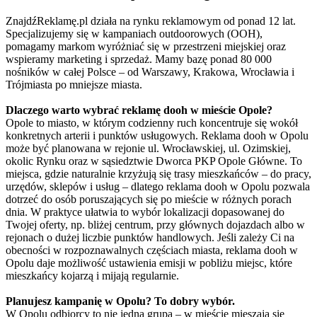
ZnajdźReklamę.pl działa na rynku reklamowym od ponad 12 lat.
Specjalizujemy się w kampaniach outdoorowych (OOH),
pomagamy markom wyróżniać się w przestrzeni miejskiej oraz
wspieramy marketing i sprzedaż. Mamy bazę ponad 80 000
nośników w całej Polsce – od Warszawy, Krakowa, Wrocławia i
Trójmiasta po mniejsze miasta.
Dlaczego warto wybrać reklamę dooh w mieście Opole?
Opole to miasto, w którym codzienny ruch koncentruje się wokół
konkretnych arterii i punktów usługowych. Reklama dooh w Opolu
może być planowana w rejonie ul. Wrocławskiej, ul. Ozimskiej,
okolic Rynku oraz w sąsiedztwie Dworca PKP Opole Główne. To
miejsca, gdzie naturalnie krzyżują się trasy mieszkańców – do pracy,
urzędów, sklepów i usług – dlatego reklama dooh w Opolu pozwala
dotrzeć do osób poruszających się po mieście w różnych porach
dnia. W praktyce ułatwia to wybór lokalizacji dopasowanej do
Twojej oferty, np. bliżej centrum, przy głównych dojazdach albo w
rejonach o dużej liczbie punktów handlowych. Jeśli zależy Ci na
obecności w rozpoznawalnych częściach miasta, reklama dooh w
Opolu daje możliwość ustawienia emisji w pobliżu miejsc, które
mieszkańcy kojarzą i mijają regularnie.
Planujesz kampanię w Opolu? To dobry wybór.
W Opolu odbiorcy to nie jedna grupa – w mieście mieszają się