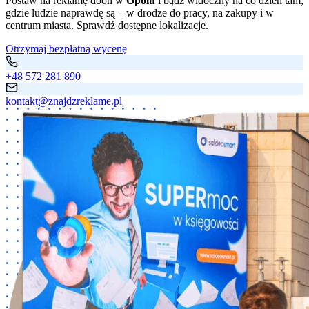
Postaw na reklamę dooh w
Opolu
i bądź widoczny na co dzień tam,
gdzie ludzie naprawdę są – w drodze do pracy, na zakupy i w
centrum miasta. Sprawdź dostępne lokalizacje.
Otrzymaj bezpłatną wycenę
+48 572 281 890
kontakt@znajdzreklame.pl