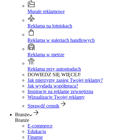
Murale reklamowe
Reklama na lotniskach
Reklama w galeriach handlowych
Reklama w metrze
Reklama przy autostradach
DOWIEDZ SIĘ WIĘCEJ!
Jak mierzymy zasięg Twojej reklamy?
Jak wygląda współpraca?
Inspiracje na reklamę zewnętrzną
Wizualizacje Twojej reklamy
Sprawdź cennik
Branże
Branże
E-commerce
Edukacja
Finanse