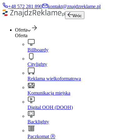
+48 572 281 890
kontakt@znajdzreklame.pl
Wróc
Oferta
Oferta
Billboardy
Citylighty
Reklama wielkoformatowa
Komunikacja miejska
Digital OOH (DOOH)
Backlighty
Paczkomat Ⓡ