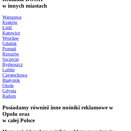
w innych miastach
Warszawa
Kraków
Łódź
Katowice
Wrocław
Gdańsk
Poznań
Rzeszów
Szczecin
Bydgoszcz
Lublin
Częstochowa
Białystok
Opole
Gdynia
Radom
Posiadamy również inne nośniki reklamowe w
Opolu oraz
w całej Polsce