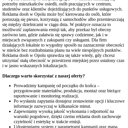
potrzeby mieszkańców osiedli, osób pracujących w centrum,
studentów oraz klientów dojeżdżających do punktów usługowych.
Reklama dooh w Opolu może być kierowana do osób, które
poruszają się pieszo, korzystają z samochodów albo przemieszczają
się między dzielnicami w ciągu dnia. W praktyce oznacza to
możliwość zaplanowania emisji tak, aby przekaz był obecny
zarówno tam, gdzie załatwia się sprawy codzienne, jak i w
miejscach związanych z zakupami czy usługami. Dla firm
działających lokalnie to wygodny sposób na zaznaczenie obecności
w mieście bez rozdrabniania planu na wiele niespójnych punktów.
Reklama dooh w Opolu sprawdza się także wtedy, gdy chcesz
utrzymać stałą obecność w przestrzeni miejskiej przez ustalony czas
i w jasno wskazanych lokalizacjach.
Dlaczego warto skorzystać z naszej oferty?
Prowadzimy kampanię od początku do końca –
przygotowanie materiałów, produkcja, montaż oraz bieżące
raportowanie i monitoring realizacji.
Po wysłaniu zapytania dostajesz zestawienie opcji i kluczowe
informacje zazwyczaj w kilkanaście minut.
Zapewniamy wysoką jakość wykonania i odporność na
warunki pogodowe, dzięki czemu reklama dooh zachowuje
czytelność i estetykę w trakcie emisji.
Udostępniamy system z parametrami kampanii oraz mapą