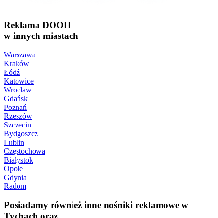
Reklama DOOH
w innych miastach
Warszawa
Kraków
Łódź
Katowice
Wrocław
Gdańsk
Poznań
Rzeszów
Szczecin
Bydgoszcz
Lublin
Częstochowa
Białystok
Opole
Gdynia
Radom
Posiadamy również inne nośniki reklamowe w
Tychach oraz