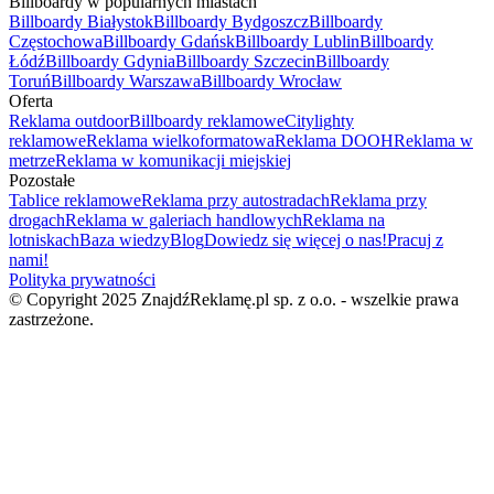
Billboardy w popularnych miastach
Billboardy Białystok
Billboardy Bydgoszcz
Billboardy
Częstochowa
Billboardy Gdańsk
Billboardy Lublin
Billboardy
Łódź
Billboardy Gdynia
Billboardy Szczecin
Billboardy
Toruń
Billboardy Warszawa
Billboardy Wrocław
Oferta
Reklama outdoor
Billboardy reklamowe
Citylighty
reklamowe
Reklama wielkoformatowa
Reklama DOOH
Reklama w
metrze
Reklama w komunikacji miejskiej
Pozostałe
Tablice reklamowe
Reklama przy autostradach
Reklama przy
drogach
Reklama w galeriach handlowych
Reklama na
lotniskach
Baza wiedzy
Blog
Dowiedz się więcej o nas!
Pracuj z
nami!
Polityka prywatności
© Copyright 2025 ZnajdźReklamę.pl sp. z o.o. - wszelkie prawa
zastrzeżone.