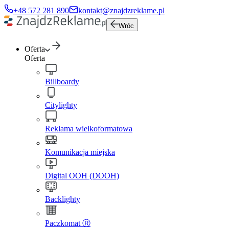
+48 572 281 890
kontakt@znajdzreklame.pl
Wróc
Oferta
Oferta
Billboardy
Citylighty
Reklama wielkoformatowa
Komunikacja miejska
Digital OOH (DOOH)
Backlighty
Paczkomat Ⓡ