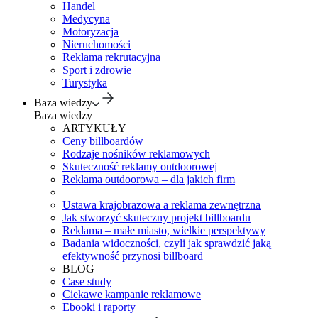
Handel
Medycyna
Motoryzacja
Nieruchomości
Reklama rekrutacyjna
Sport i zdrowie
Turystyka
Baza wiedzy
Baza wiedzy
ARTYKUŁY
Ceny billboardów
Rodzaje nośników reklamowych
Skuteczność reklamy outdoorowej
Reklama outdoorowa – dla jakich firm
Ustawa krajobrazowa a reklama zewnętrzna
Jak stworzyć skuteczny projekt billboardu
Reklama – małe miasto, wielkie perspektywy
Badania widoczności, czyli jak sprawdzić jaką
efektywność przynosi billboard
BLOG
Case study
Ciekawe kampanie reklamowe
Ebooki i raporty