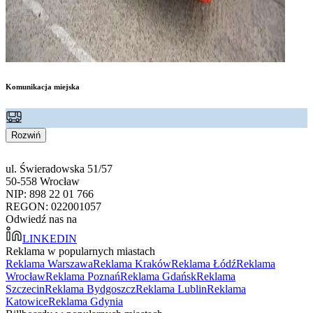
Komunikacja miejska
Rozwiń
ul. Świeradowska 51/57
50-558 Wrocław
NIP: 898 22 01 766
REGON: 022001057
Odwiedź nas na
LINKEDIN
Reklama w popularnych miastach
Reklama Warszawa
Reklama Kraków
Reklama Łódź
Reklama
Wrocław
Reklama Poznań
Reklama Gdańsk
Reklama
Szczecin
Reklama Bydgoszcz
Reklama Lublin
Reklama
Katowice
Reklama Gdynia