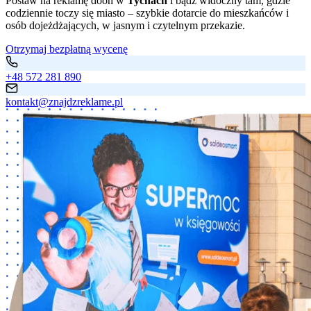
Postaw na reklamę dooh w
Tychach
i bądź widoczny tam, gdzie
codziennie toczy się miasto – szybkie dotarcie do mieszkańców i
osób dojeżdżających, w jasnym i czytelnym przekazie.
Otrzymaj bezpłatną wycenę
+48 572 281 890
kontakt@znajdzreklame.pl