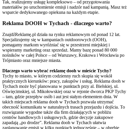
Tak, realizujemy usługę kompleksowo – od przygotowania
materiałów po uruchomienie emisji i nadzór nad kampanią. Masz też
wsparcie dedykowanego opiekuna na każdym etapie.
Reklama DOOH w Tychach - dlaczego warto?
ZnajdźReklamę.pl działa na rynku reklamowym od ponad 12 lat.
Specjalizujemy się w kampaniach outdoorowych (OOH),
pomagamy markom wyróżniać się w przestrzeni miejskiej i
wspieramy marketing oraz sprzedaż. Mamy bazę ponad 80 000
nośników w całej Polsce – od Warszawy, Krakowa i Wrocławia po
Trójmiasto oraz mniejsze miasta.
Dlaczego warto wybrać reklamę dooh w mieście Tychy?
Tychy to miasto, w którym codzienny ruch skupia się wokół
praktycznych kierunków: pracy, zakupów i usług. Reklama dooh w
Tychach może być planowana w punktach przy al. Bielskiej, ul.
Oświęcimskiej, ul. Mikołowskiej oraz w rejonie dworca PKP Tychy
– tam, gdzie przepływ osób i aut jest stałym elementem dnia. W
takich miejscach reklama dooh w Tychach pozwala utrzymać
obecność komunikatu w naturalnych trasach przejazdu i dojścia. To
rozwiązanie wygodne także dla firm działających w pobliżu
centrów handlowych i usługowych, gdzie decyzje zakupowe
zapadają „po drodze”. Reklama dooh w Tychach ułatwia
zaplanowanie emisji w kilku punktach jednocześnie – w obrębie