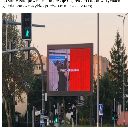
po strefy zakupowe. Jeśli interesuje Cię reklama dooh w Tychach, ta
galeria pomoże szybko porównać miejsca i zasięg.