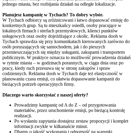
jednego miasta, bez rozbijania działań na odległe lokalizacje.
Planujesz kampanię w Tychach? To dobry wybór.
W Tychach odbiorcy są zróżnicowani i łatwo dopasować emisję do
konkretnych grup. Są tu mieszkańcy osiedli, osoby pracujące w
lokalnych firmach i strefach przemysłowych, klienci punktów
usługowych oraz osoby dojeżdżające z okolic. Reklama dooh w
Tychach sprawdza się przy komunikatach kierowanych zarówno do
osób poruszających się samochodem, jak i do pieszych
przemieszczających się między usługami, zakupami i transportem
publicznym. W praktyce oznacza to możliwość prowadzenia działań
w rytmie miasta – w godzinach porannych, w ciągu dnia oraz po
pracy, kiedy ruch przesuwa się w stronę zakupów i spraw
codziennych. Reklama dooh w Tychach daje też elastyczność w
planowaniu czasu emisji, co ułatwia dopasowanie kampanii do
bieżących potrzeb operacyjnych firmy.
Dlaczego warto skorzystać z naszej oferty?
Prowadzimy kampanię od A do Z – od przygotowania
materiałów, przez uruchomienie emisji, po bieżącą kontrolę
realizacji.
Po wysłaniu zapytania dostajesz zestaw propozycji i komplet
informacji zwykle w kilkanaście minut.
Dbamy o jakość wykonania i odporność na warunki