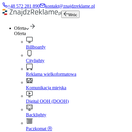
+48 572 281 890
kontakt@znajdzreklame.pl
Wróc
Oferta
Oferta
Billboardy
Citylighty
Reklama wielkoformatowa
Komunikacja miejska
Digital OOH (DOOH)
Backlighty
Paczkomat Ⓡ