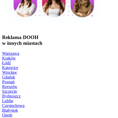
Reklama DOOH
w innych miastach
Warszawa
Kraków
Łódź
Katowice
Wrocław
Gdańsk
Poznań
Rzeszów
Szczecin
Bydgoszcz
Lublin
Częstochowa
Białystok
Opole