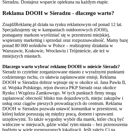
Sieradzu. Dostajesz wsparcie opiekuna na każdym etapie.
Reklama DOOH w Sieradzu - dlaczego warto?
ZnajdźReklamę.pl działa na rynku reklamowym od ponad 12 lat.
Specjalizujemy się w kampaniach outdoorowych (OOH),
pomagamy markom wyróżniać się w przestrzeni miejskiej,
wspieramy marketing i sprzedaż oraz rozpoznawalność. Mamy bazę
ponad 80 000 nośników w Polsce – realizujemy działania w
Warszawie, Krakowie, Wrocławiu i Trójmieście, ale też w
mniejszych miastach.
Dlaczego warto wybrać reklamę DOOH w mieście Sieradz?
Sieradz to czytelnie zorganizowane miasto z wyraźnymi punktami
codziennego ruchu, co ułatwia zaplanowanie emisji. Reklama
DOOH w Sieradzu dobrze wpisuje się w okolice ul. Jana Pawła II,
ul. Wojska Polskiego, rejon dworca PKP Sieradz oraz okolice
Rynku i Wzgórza Zamkowego. W tych punktach firmy mogą
zaplanować obecność blisko tras dojazdowych, miejsc zakupów i
usług oraz ciągów pieszych prowadzących do centrum. Reklama
DOOH w Sieradzu pozwala ustawić komunikat w przestrzeni, w
której ludzie poruszają się między pracą, domem i sprawami
urzędowymi. To także wygodny wybór dla marek, które chcą być
widoczne w miejscach, gdzie widać rytm miasta – bez przenoszenia
budżetu w wiele rozproszonych lokalizacji. Jeśli zależy Ci na