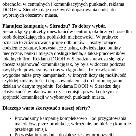
obecności w centralnych i komunikacyjnych punktach, reklama
DOOH w Sieradzu daje możliwość dopasowania emisji do
wybranych obszarów miasta.
Planujesz kampanię w Sieradzu? To dobry wybór.
Sieradz łączy potrzeby mieszkańców centrum, okolicznych osiedli i
osób dojeżdżających z pobliskich miejscowości. W praktyce
oznacza to zróżnicowaną grupę odbiorców – osoby robiące
codzienne zakupy, korzystające z usług, odwiedzające punkty
medyczne, banki i miejsca obsługi klienta, a także pracowników
lokalnych firm. Reklama DOOH w Sieradzu sprawdza się, gdy
chcesz zaplanować komunikację tak, by była widoczna podczas
zwykłych, powtarzalnych tras w ciągu dnia. To rozwiązanie
wygodne także przy kampaniach, w których liczy się możliwość
szybkiej zmiany treści i dopasowania emisji do harmonogramu
działań w danym tygodniu. Reklama DOOH w Sieradzu daje
elastyczność w planowaniu czasu emisji i pozwala utrzymać
spójność komunikacji w wybranych punktach miasta.
Dlaczego warto skorzystać z naszej oferty?
Prowadzimy kampanię kompleksowo – od przygotowania
materiałów, przez produkcję, wdrożenie, po bieżącą kontrolę
przebiegu emisji.
Po wysłaniu zapytania dostajesz zestaw propozycji i