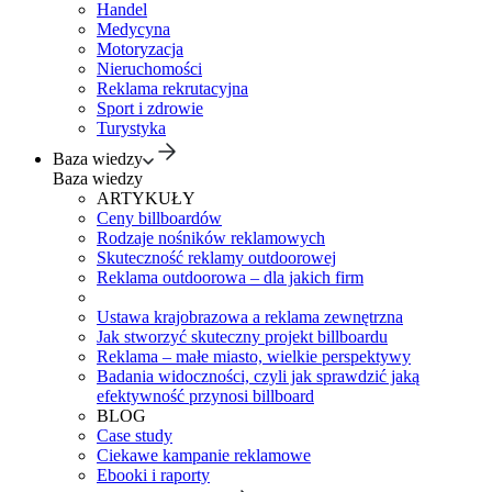
Handel
Medycyna
Motoryzacja
Nieruchomości
Reklama rekrutacyjna
Sport i zdrowie
Turystyka
Baza wiedzy
Baza wiedzy
ARTYKUŁY
Ceny billboardów
Rodzaje nośników reklamowych
Skuteczność reklamy outdoorowej
Reklama outdoorowa – dla jakich firm
Ustawa krajobrazowa a reklama zewnętrzna
Jak stworzyć skuteczny projekt billboardu
Reklama – małe miasto, wielkie perspektywy
Badania widoczności, czyli jak sprawdzić jaką
efektywność przynosi billboard
BLOG
Case study
Ciekawe kampanie reklamowe
Ebooki i raporty