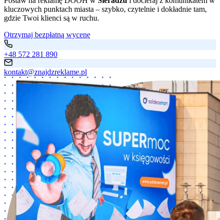
Postaw na reklamę DOOH w
Sieradzu
i docieraj z komunikatem w
kluczowych punktach miasta – szybko, czytelnie i dokładnie tam,
gdzie Twoi klienci są w ruchu.
Otrzymaj bezpłatną wycenę
+48 572 281 890
kontakt@znajdzreklame.pl