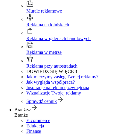
Murale reklamowe
Reklama na lotniskach
Reklama w galeriach handlowych
Reklama w metrze
Reklama przy autostradach
DOWIEDZ SIĘ WIĘCEJ!
Jak mierzymy zasięg Twojej reklamy?
Jak wygląda współpraca?
Inspiracje na reklamę zewnętrzną
Wizualizacje Twojej reklamy
Sprawdź cennik
Branże
Branże
E-commerce
Edukacja
Finanse