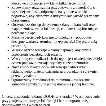
kluczowe informacje zwykle w kilkanaście minut.
Zapewniamy rozwiązania przygotowane z materiałów o
wysokiej trwałości, odpornych na typowe warunki
pogodowe, aby ekspozycja utrzymywała jakość przez cały
okres emisji.
Otrzymujesz dostęp do systemu z danymi kampanii oraz
mapą rozmieszczenia lokalizacji, co ułatwia wybór miejsc i
porównanie opcji.
Masz wsparcie dedykowanego opiekuna – podpowie
dostępne warianty, terminy i przeprowadzi Cię przez całą
procedurę.
W razie uszkodzeń zapewniamy naprawę, aby emisja
przebiegała bez zbędnych przerw.
W wybranych lokalizacjach dostępne jest oświetlenie, dzięki
czemu przekaz pozostaje czytelny także po zmroku.
Nasz zespół tworzą doświadczeni specjaliści rynku
reklamowego, dlatego działania są prowadzone sprawnie i
przewidywalnie.
Ograniczamy formalności do minimum – rozliczenie
kampanii zamykamy w jednej umowie i jednej fakturze.
Chcesz uruchomić reklamę DOOH w Sieradzu? Wyślij zapytanie –
przygotujemy propozycje lokalizacji i harmonogram emisji
dopasowany do Twoich potrzeb.