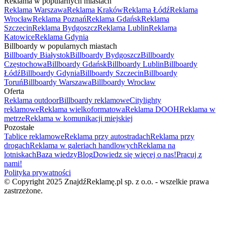
Reklama w popularnych miastach
Reklama Warszawa
Reklama Kraków
Reklama Łódź
Reklama
Wrocław
Reklama Poznań
Reklama Gdańsk
Reklama
Szczecin
Reklama Bydgoszcz
Reklama Lublin
Reklama
Katowice
Reklama Gdynia
Billboardy w popularnych miastach
Billboardy Białystok
Billboardy Bydgoszcz
Billboardy
Częstochowa
Billboardy Gdańsk
Billboardy Lublin
Billboardy
Łódź
Billboardy Gdynia
Billboardy Szczecin
Billboardy
Toruń
Billboardy Warszawa
Billboardy Wrocław
Oferta
Reklama outdoor
Billboardy reklamowe
Citylighty
reklamowe
Reklama wielkoformatowa
Reklama DOOH
Reklama w
metrze
Reklama w komunikacji miejskiej
Pozostałe
Tablice reklamowe
Reklama przy autostradach
Reklama przy
drogach
Reklama w galeriach handlowych
Reklama na
lotniskach
Baza wiedzy
Blog
Dowiedz się więcej o nas!
Pracuj z
nami!
Polityka prywatności
© Copyright 2025 ZnajdźReklamę.pl sp. z o.o. - wszelkie prawa
zastrzeżone.