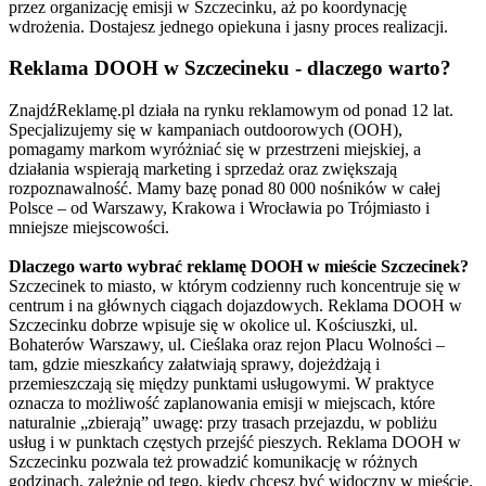
przez organizację emisji w Szczecinku, aż po koordynację
wdrożenia. Dostajesz jednego opiekuna i jasny proces realizacji.
Reklama DOOH w Szczecineku - dlaczego warto?
ZnajdźReklamę.pl działa na rynku reklamowym od ponad 12 lat.
Specjalizujemy się w kampaniach outdoorowych (OOH),
pomagamy markom wyróżniać się w przestrzeni miejskiej, a
działania wspierają marketing i sprzedaż oraz zwiększają
rozpoznawalność. Mamy bazę ponad 80 000 nośników w całej
Polsce – od Warszawy, Krakowa i Wrocławia po Trójmiasto i
mniejsze miejscowości.
Dlaczego warto wybrać reklamę DOOH w mieście Szczecinek?
Szczecinek to miasto, w którym codzienny ruch koncentruje się w
centrum i na głównych ciągach dojazdowych. Reklama DOOH w
Szczecinku dobrze wpisuje się w okolice ul. Kościuszki, ul.
Bohaterów Warszawy, ul. Cieślaka oraz rejon Placu Wolności –
tam, gdzie mieszkańcy załatwiają sprawy, dojeżdżają i
przemieszczają się między punktami usługowymi. W praktyce
oznacza to możliwość zaplanowania emisji w miejscach, które
naturalnie „zbierają” uwagę: przy trasach przejazdu, w pobliżu
usług i w punktach częstych przejść pieszych. Reklama DOOH w
Szczecinku pozwala też prowadzić komunikację w różnych
godzinach, zależnie od tego, kiedy chcesz być widoczny w mieście.