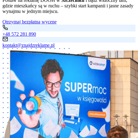
Postaw na reklamę DOOH w
Szczecinku
i bądź widoczny tam,
gdzie mieszkańcy są w ruchu – szybki start kampanii i jasne zasady
wynajmu w jednym miejscu.
Otrzymaj bezpłatną wycenę
+48 572 281 890
kontakt@znajdzreklame.pl