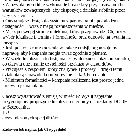
• Zapewniamy solidne wykonanie i materiały przystosowane do
warunków zewnętrznych, aby ekspozycja działała stabilnie przez
cały czas emisji.
• Otrzymujesz dostęp do systemu z parametrami i podglądem
dostępności – wraz z mapą rozmieszczenia w mieście.
• Masz po swojej stronie opiekuna, który przeprowadzi Cię przez
wybór lokalizacji, terminy i formalności oraz odpowie na pytania na
bieżąco.
• Jeśli pojawi się uszkodzenie w trakcie emisji, organizujemy
naprawę, aby kampania mogła trwać zgodnie z planem.
• W wielu lokalizacjach dostępna jest widoczność także po zmroku,
co ułatwia utrzymanie czytelności przekazu w ciągu doby.
• Pracujesz z zespołem, który zna rynek i procesy – dzięki temu
działania są sprawnie koordynowane na każdym etapie.
• Minimum formalności – kampania rozliczana jest prosto: jedna
umowa i jedna faktura.
Chcesz wystartować z emisją w mieście? Wyślij zapytanie –
przygotujemy propozycje lokalizacji i terminy dla reklamy DOOH
w Szczecinku.
15+
doświadczonych specjalistów
Zadzwoń lub napisz, jak Ci wygodnie!