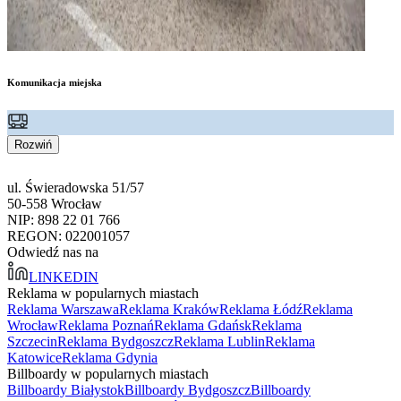
Komunikacja miejska
Rozwiń
ul. Świeradowska 51/57
50-558 Wrocław
NIP: 898 22 01 766
REGON: 022001057
Odwiedź nas na
LINKEDIN
Reklama w popularnych miastach
Reklama Warszawa
Reklama Kraków
Reklama Łódź
Reklama
Wrocław
Reklama Poznań
Reklama Gdańsk
Reklama
Szczecin
Reklama Bydgoszcz
Reklama Lublin
Reklama
Katowice
Reklama Gdynia
Billboardy w popularnych miastach
Billboardy Białystok
Billboardy Bydgoszcz
Billboardy