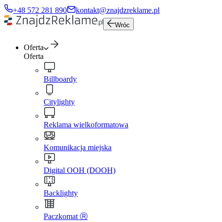
+48 572 281 890
kontakt@znajdzreklame.pl
Wróc
Oferta
Oferta
Billboardy
Citylighty
Reklama wielkoformatowa
Komunikacja miejska
Digital OOH (DOOH)
Backlighty
Paczkomat Ⓡ