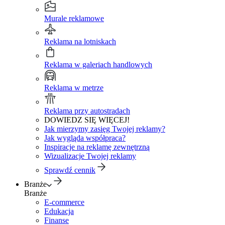
Murale reklamowe
Reklama na lotniskach
Reklama w galeriach handlowych
Reklama w metrze
Reklama przy autostradach
DOWIEDZ SIĘ WIĘCEJ!
Jak mierzymy zasięg Twojej reklamy?
Jak wygląda współpraca?
Inspiracje na reklamę zewnętrzną
Wizualizacje Twojej reklamy
Sprawdź cennik
Branże
Branże
E-commerce
Edukacja
Finanse