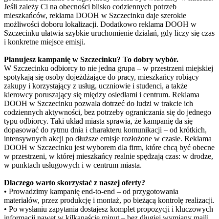
Jeśli zależy Ci na obecności blisko codziennych potrzeb
mieszkańców, reklama DOOH w Szczecinku daje szerokie
możliwości doboru lokalizacji. Dodatkowo reklama DOOH w
Szczecinku ułatwia szybkie uruchomienie działań, gdy liczy się czas
i konkretne miejsce emisji.
Planujesz kampanię w Szczecinku? To dobry wybór.
W Szczecinku odbiorcy to nie jedna grupa – w przestrzeni miejskiej
spotykają się osoby dojeżdżające do pracy, mieszkańcy robiący
zakupy i korzystający z usług, uczniowie i studenci, a także
kierowcy poruszający się między osiedlami i centrum. Reklama
DOOH w Szczecinku pozwala dotrzeć do ludzi w trakcie ich
codziennych aktywności, bez potrzeby ograniczania się do jednego
typu odbiorcy. Taki układ miasta sprawia, że kampanię da się
dopasować do rytmu dnia i charakteru komunikacji – od krótkich,
intensywnych akcji po dłuższe emisje rozłożone w czasie. Reklama
DOOH w Szczecinku jest wyborem dla firm, które chcą być obecne
w przestrzeni, w której mieszkańcy realnie spędzają czas: w drodze,
w punktach usługowych i w centrum miasta.
Dlaczego warto skorzystać z naszej oferty?
• Prowadzimy kampanię end-to-end – od przygotowania
materiałów, przez produkcję i montaż, po bieżącą kontrolę realizacji.
• Po wysłaniu zapytania dostajesz komplet propozycji i kluczowych
informacji nawet w kilkanaście minut – bez długiej wymiany maili.