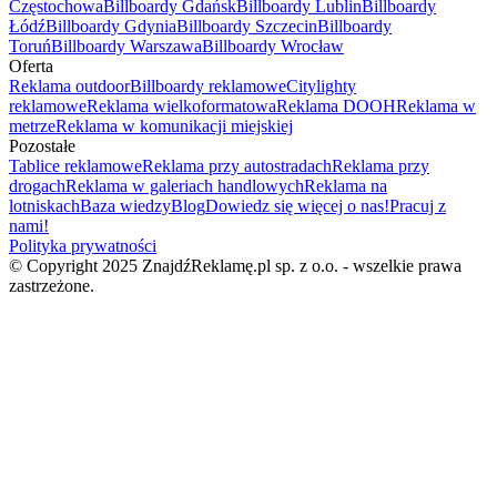
Częstochowa
Billboardy Gdańsk
Billboardy Lublin
Billboardy
Łódź
Billboardy Gdynia
Billboardy Szczecin
Billboardy
Toruń
Billboardy Warszawa
Billboardy Wrocław
Oferta
Reklama outdoor
Billboardy reklamowe
Citylighty
reklamowe
Reklama wielkoformatowa
Reklama DOOH
Reklama w
metrze
Reklama w komunikacji miejskiej
Pozostałe
Tablice reklamowe
Reklama przy autostradach
Reklama przy
drogach
Reklama w galeriach handlowych
Reklama na
lotniskach
Baza wiedzy
Blog
Dowiedz się więcej o nas!
Pracuj z
nami!
Polityka prywatności
© Copyright 2025 ZnajdźReklamę.pl sp. z o.o. - wszelkie prawa
zastrzeżone.