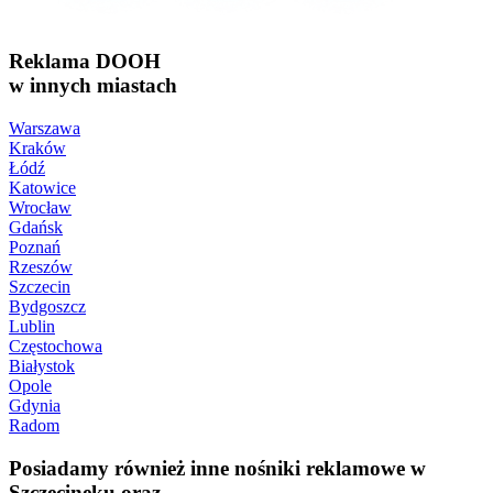
Reklama DOOH
w innych miastach
Warszawa
Kraków
Łódź
Katowice
Wrocław
Gdańsk
Poznań
Rzeszów
Szczecin
Bydgoszcz
Lublin
Częstochowa
Białystok
Opole
Gdynia
Radom
Posiadamy również inne nośniki reklamowe w
Szczecineku oraz