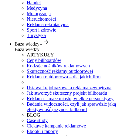
Handel
Medycyna
Motoryzacja
Nieruchomości
Reklama rekrutacyjna
Sport i zdrowie
Turystyka
Baza wiedzy
Baza wiedzy
ARTYKUŁY
Ceny billboardów
Rodzaje nośników reklamowych
Skuteczność reklamy outdoorowej
Reklama outdoorowa – dla jakich firm
Ustawa krajobrazowa a reklama zewnętrzna
Jak stworzyć skuteczny projekt billboardu
Reklama – małe miasto, wielkie perspektywy
Badania widoczności, czyli jak sprawdzić jaką
efektywność przynosi billboard
BLOG
Case study
Ciekawe kampanie reklamowe
Ebooki i raporty