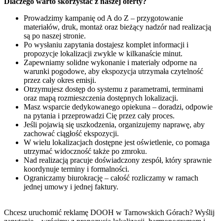
Dlaczego warto skorzystać z naszej oferty?
Prowadzimy kampanię od A do Z – przygotowanie
materiałów, druk, montaż oraz bieżący nadzór nad realizacją
są po naszej stronie.
Po wysłaniu zapytania dostajesz komplet informacji i
propozycje lokalizacji zwykle w kilkanaście minut.
Zapewniamy solidne wykonanie i materiały odporne na
warunki pogodowe, aby ekspozycja utrzymała czytelność
przez cały okres emisji.
Otrzymujesz dostęp do systemu z parametrami, terminami
oraz mapą rozmieszczenia dostępnych lokalizacji.
Masz wsparcie dedykowanego opiekuna – doradzi, odpowie
na pytania i przeprowadzi Cię przez cały proces.
Jeśli pojawią się uszkodzenia, organizujemy naprawę, aby
zachować ciągłość ekspozycji.
W wielu lokalizacjach dostępne jest oświetlenie, co pomaga
utrzymać widoczność także po zmroku.
Nad realizacją pracuje doświadczony zespół, który sprawnie
koordynuje terminy i formalności.
Ograniczamy biurokrację – całość rozliczamy w ramach
jednej umowy i jednej faktury.
Chcesz uruchomić reklamę DOOH w Tarnowskich Górach? Wyślij