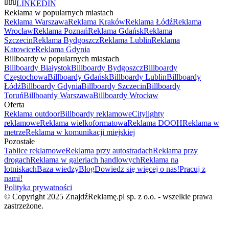
LINKEDIN
Reklama w popularnych miastach
Reklama Warszawa
Reklama Kraków
Reklama Łódź
Reklama
Wrocław
Reklama Poznań
Reklama Gdańsk
Reklama
Szczecin
Reklama Bydgoszcz
Reklama Lublin
Reklama
Katowice
Reklama Gdynia
Billboardy w popularnych miastach
Billboardy Białystok
Billboardy Bydgoszcz
Billboardy
Częstochowa
Billboardy Gdańsk
Billboardy Lublin
Billboardy
Łódź
Billboardy Gdynia
Billboardy Szczecin
Billboardy
Toruń
Billboardy Warszawa
Billboardy Wrocław
Oferta
Reklama outdoor
Billboardy reklamowe
Citylighty
reklamowe
Reklama wielkoformatowa
Reklama DOOH
Reklama w
metrze
Reklama w komunikacji miejskiej
Pozostałe
Tablice reklamowe
Reklama przy autostradach
Reklama przy
drogach
Reklama w galeriach handlowych
Reklama na
lotniskach
Baza wiedzy
Blog
Dowiedz się więcej o nas!
Pracuj z
nami!
Polityka prywatności
© Copyright 2025 ZnajdźReklamę.pl sp. z o.o. - wszelkie prawa
zastrzeżone.