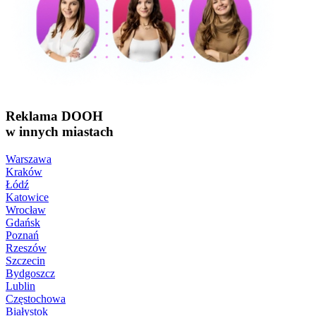
Reklama DOOH
w innych miastach
Warszawa
Kraków
Łódź
Katowice
Wrocław
Gdańsk
Poznań
Rzeszów
Szczecin
Bydgoszcz
Lublin
Częstochowa
Białystok