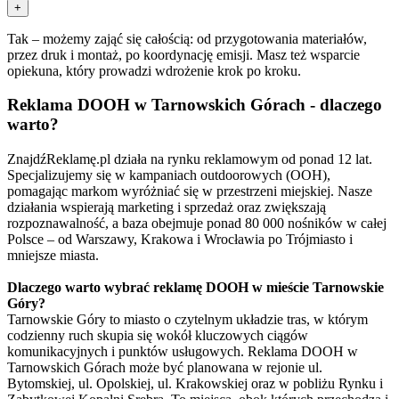
+
Tak – możemy zająć się całością: od przygotowania materiałów,
przez druk i montaż, po koordynację emisji. Masz też wsparcie
opiekuna, który prowadzi wdrożenie krok po kroku.
Reklama DOOH w Tarnowskich Górach - dlaczego
warto?
ZnajdźReklamę.pl działa na rynku reklamowym od ponad 12 lat.
Specjalizujemy się w kampaniach outdoorowych (OOH),
pomagając markom wyróżniać się w przestrzeni miejskiej. Nasze
działania wspierają marketing i sprzedaż oraz zwiększają
rozpoznawalność, a baza obejmuje ponad 80 000 nośników w całej
Polsce – od Warszawy, Krakowa i Wrocławia po Trójmiasto i
mniejsze miasta.
Dlaczego warto wybrać reklamę DOOH w mieście Tarnowskie
Góry?
Tarnowskie Góry to miasto o czytelnym układzie tras, w którym
codzienny ruch skupia się wokół kluczowych ciągów
komunikacyjnych i punktów usługowych. Reklama DOOH w
Tarnowskich Górach może być planowana w rejonie ul.
Bytomskiej, ul. Opolskiej, ul. Krakowskiej oraz w pobliżu Rynku i