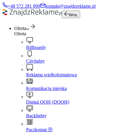
+48 572 281 890
kontakt@znajdzreklame.pl
Wróc
Oferta
Oferta
Billboardy
Citylighty
Reklama wielkoformatowa
Komunikacja miejska
Digital OOH (DOOH)
Backlighty
Paczkomat Ⓡ