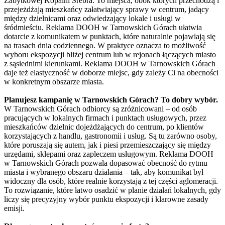
Zabytkowej Kopalni Srebra. To miejsca, obok których przechodzą i
przejeżdżają mieszkańcy załatwiający sprawy w centrum, jadący
między dzielnicami oraz odwiedzający lokale i usługi w
śródmieściu. Reklama DOOH w Tarnowskich Górach ułatwia
dotarcie z komunikatem w punktach, które naturalnie pojawiają się
na trasach dnia codziennego. W praktyce oznacza to możliwość
wyboru ekspozycji bliżej centrum lub w rejonach łączących miasto
z sąsiednimi kierunkami. Reklama DOOH w Tarnowskich Górach
daje też elastyczność w doborze miejsc, gdy zależy Ci na obecności
w konkretnym obszarze miasta.
Planujesz kampanię w Tarnowskich Górach? To dobry wybór.
W Tarnowskich Górach odbiorcy są zróżnicowani – od osób
pracujących w lokalnych firmach i punktach usługowych, przez
mieszkańców dzielnic dojeżdżających do centrum, po klientów
korzystających z handlu, gastronomii i usług. Są tu zarówno osoby,
które poruszają się autem, jak i piesi przemieszczający się między
urzędami, sklepami oraz zapleczem usługowym. Reklama DOOH
w Tarnowskich Górach pozwala dopasować obecność do rytmu
miasta i wybranego obszaru działania – tak, aby komunikat był
widoczny dla osób, które realnie korzystają z tej części aglomeracji.
To rozwiązanie, które łatwo osadzić w planie działań lokalnych, gdy
liczy się precyzyjny wybór punktu ekspozycji i klarowne zasady
emisji.