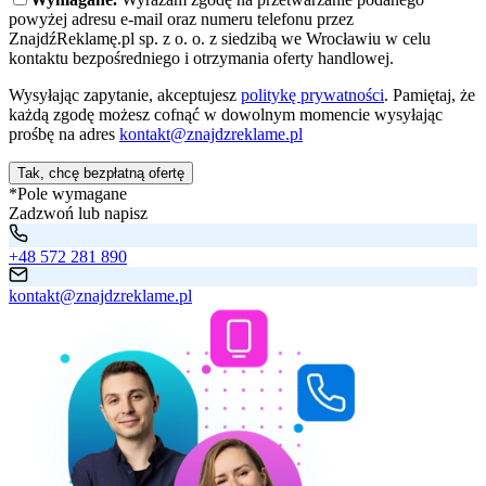
powyżej adresu e-mail oraz numeru telefonu przez
ZnajdźReklamę.pl sp. z o. o. z siedzibą we Wrocławiu w celu
kontaktu bezpośredniego i otrzymania oferty handlowej.
Wysyłając zapytanie, akceptujesz
politykę prywatności
. Pamiętaj, że
każdą zgodę możesz cofnąć w dowolnym momencie wysyłając
prośbę na adres
kontakt@znajdzreklame.pl
Tak, chcę bezpłatną ofertę
*Pole wymagane
Zadzwoń lub napisz
+48 572 281 890
kontakt@znajdzreklame.pl