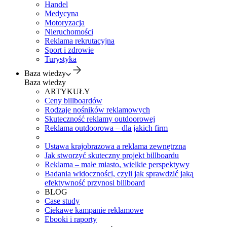
Handel
Medycyna
Motoryzacja
Nieruchomości
Reklama rekrutacyjna
Sport i zdrowie
Turystyka
Baza wiedzy
Baza wiedzy
ARTYKUŁY
Ceny billboardów
Rodzaje nośników reklamowych
Skuteczność reklamy outdoorowej
Reklama outdoorowa – dla jakich firm
Ustawa krajobrazowa a reklama zewnętrzna
Jak stworzyć skuteczny projekt billboardu
Reklama – małe miasto, wielkie perspektywy
Badania widoczności, czyli jak sprawdzić jaką
efektywność przynosi billboard
BLOG
Case study
Ciekawe kampanie reklamowe
Ebooki i raporty