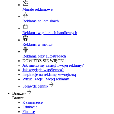
Murale reklamowe
Reklama na lotniskach
Reklama w galeriach handlowych
Reklama w metrze
Reklama przy autostradach
DOWIEDZ SIĘ WIĘCEJ!
Jak mierzymy zasięg Twojej reklamy?
Jak wygląda współpraca?
Inspiracje na reklamę zewnętrzną
Wizualizacje Twojej reklamy
Sprawdź cennik
Branże
Branże
E-commerce
Edukacja
Finanse