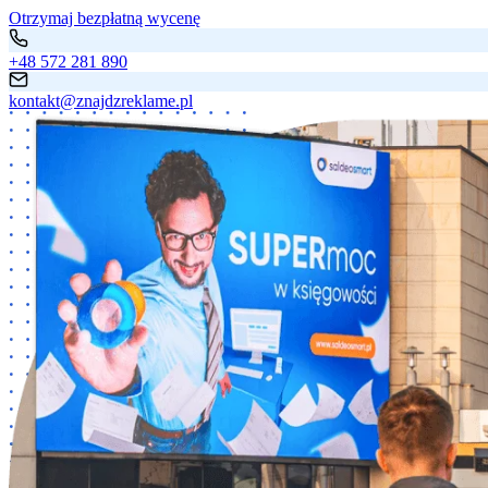
Otrzymaj bezpłatną wycenę
+48 572 281 890
kontakt@znajdzreklame.pl