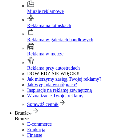
Murale reklamowe
Reklama na lotniskach
Reklama w galeriach handlowych
Reklama w metrze
Reklama przy autostradach
DOWIEDZ SIĘ WIĘCEJ!
Jak mierzymy zasięg Twojej reklamy?
Jak wygląda współpraca?
Inspiracje na reklamę zewnętrzną
Wizualizacje Twojej reklamy
Sprawdź cennik
Branże
Branże
E-commerce
Edukacja
Finanse