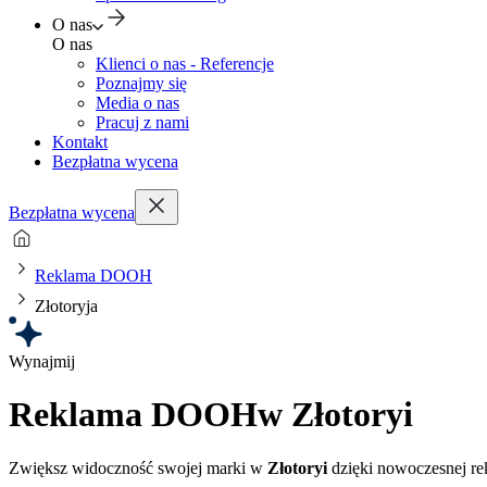
O nas
O nas
Klienci o nas - Referencje
Poznajmy się
Media o nas
Pracuj z nami
Kontakt
Bezpłatna wycena
Bezpłatna wycena
Reklama DOOH
Złotoryja
Wynajmij
Reklama DOOH
w Złotoryi
Zwiększ widoczność swojej marki w
Złotoryi
dzięki nowoczesnej r