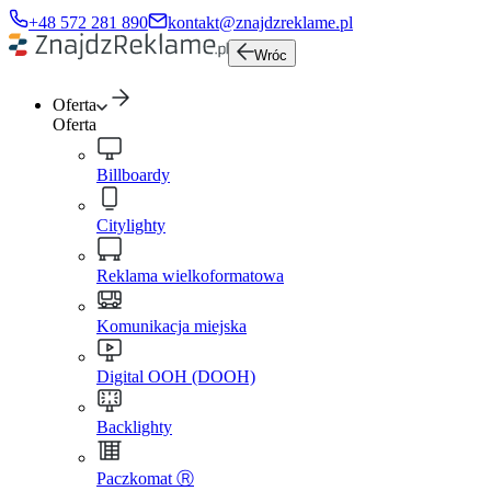
+48 572 281 890
kontakt@znajdzreklame.pl
Wróc
Oferta
Oferta
Billboardy
Citylighty
Reklama wielkoformatowa
Komunikacja miejska
Digital OOH (DOOH)
Backlighty
Paczkomat Ⓡ