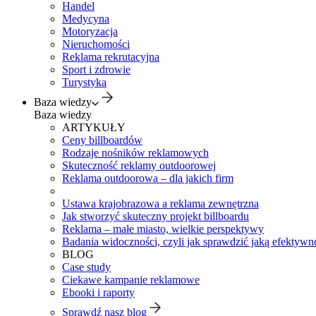
Handel
Medycyna
Motoryzacja
Nieruchomości
Reklama rekrutacyjna
Sport i zdrowie
Turystyka
Baza wiedzy
Baza wiedzy
ARTYKUŁY
Ceny billboardów
Rodzaje nośników reklamowych
Skuteczność reklamy outdoorowej
Reklama outdoorowa – dla jakich firm
Ustawa krajobrazowa a reklama zewnętrzna
Jak stworzyć skuteczny projekt billboardu
Reklama – małe miasto, wielkie perspektywy
Badania widoczności, czyli jak sprawdzić jaką efektywno
BLOG
Case study
Ciekawe kampanie reklamowe
Ebooki i raporty
Sprawdź nasz blog