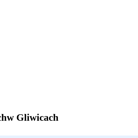
ch
w Gliwicach