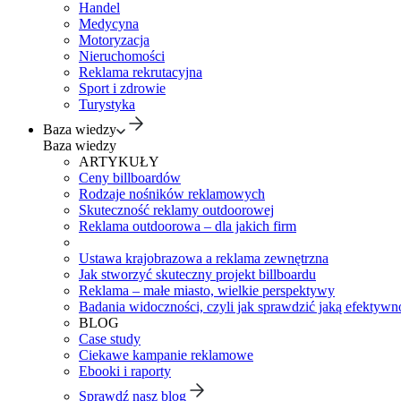
Handel
Medycyna
Motoryzacja
Nieruchomości
Reklama rekrutacyjna
Sport i zdrowie
Turystyka
Baza wiedzy
Baza wiedzy
ARTYKUŁY
Ceny billboardów
Rodzaje nośników reklamowych
Skuteczność reklamy outdoorowej
Reklama outdoorowa – dla jakich firm
Ustawa krajobrazowa a reklama zewnętrzna
Jak stworzyć skuteczny projekt billboardu
Reklama – małe miasto, wielkie perspektywy
Badania widoczności, czyli jak sprawdzić jaką efektywno
BLOG
Case study
Ciekawe kampanie reklamowe
Ebooki i raporty
Sprawdź nasz blog