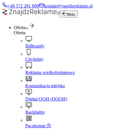
+48 572 281 890
kontakt@znajdzreklame.pl
Wróc
Oferta
Oferta
Billboardy
Citylighty
Reklama wielkoformatowa
Komunikacja miejska
Digital OOH (DOOH)
Backlighty
Paczkomat Ⓡ