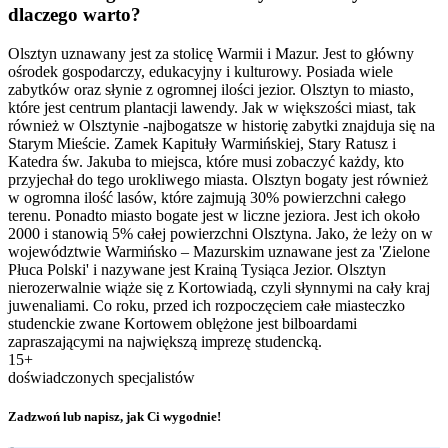
dlaczego warto?
Olsztyn uznawany jest za stolicę Warmii i Mazur. Jest to główny
ośrodek gospodarczy, edukacyjny i kulturowy. Posiada wiele
zabytków oraz słynie z ogromnej ilości jezior. Olsztyn to miasto,
które jest centrum plantacji lawendy. Jak w większości miast, tak
również w Olsztynie -najbogatsze w historię zabytki znajduja się na
Starym Mieście. Zamek Kapituły Warmińskiej, Stary Ratusz i
Katedra św. Jakuba to miejsca, które musi zobaczyć każdy, kto
przyjechał do tego urokliwego miasta. Olsztyn bogaty jest również
w ogromna ilość lasów, które zajmują 30% powierzchni całego
terenu. Ponadto miasto bogate jest w liczne jeziora. Jest ich około
2000 i stanowią 5% całej powierzchni Olsztyna. Jako, że leży on w
województwie Warmińsko – Mazurskim uznawane jest za 'Zielone
Płuca Polski' i nazywane jest Krainą Tysiąca Jezior. Olsztyn
nierozerwalnie wiąże się z Kortowiadą, czyli słynnymi na cały kraj
juwenaliami. Co roku, przed ich rozpoczęciem całe miasteczko
studenckie zwane Kortowem oblężone jest bilboardami
zapraszającymi na największą imprezę studencką.
15+
doświadczonych specjalistów
Zadzwoń lub napisz, jak Ci wygodnie!