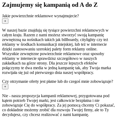
Zajmujemy się kampanią od A do Z
Jakie powierzchnie reklamowe wynajmujecie?
+
W naszej bazie znajdują się tysiące powierzchni reklamowych w
całym kraju. Razem z nami możesz stworzyć swoją kampanię
zewnętrzną na nośnikach takich jak billboardy, citylighty czy też
reklamy w środkach komunikacji miejskiej, lub też w internecie
dzięki zastosowaniu szerokiej palety form reklamy online.
Wszystkie zewnętrzne powierzchnie reklamowe oraz sposoby
reklamy w internecie sprawdzisz szczegółowo w naszych
zakładkach na górze strony. Dla jeszcze lepszych efektów
połączymy te dwa media w jedną kampanię tak, aby Twoja marka
rozwijała się już od pierwszego dnia naszej współpracy.
Czy otrzymanie oferty jest płatne lub do czegoś mnie zobowiązuje?
+
Nie - nasza propozycja kampanii reklamowej, przygotowana pod
kątem potrzeb Twojej marki, jest całkowicie bezpłatna i nie
zobowiązuje Cię do współpracy. Za jej pomocą chcemy Ci pokazać,
co dokładnie możemy zrobić dla rozwoju Twojej firmy, ale to Ty
decydujesz, czy chcesz realizować z nami kampanię.