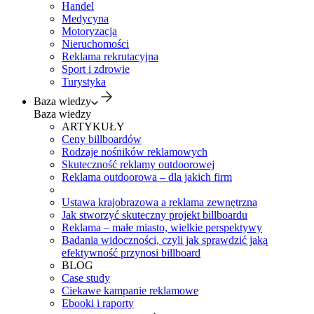
Handel
Medycyna
Motoryzacja
Nieruchomości
Reklama rekrutacyjna
Sport i zdrowie
Turystyka
Baza wiedzy
Baza wiedzy
ARTYKUŁY
Ceny billboardów
Rodzaje nośników reklamowych
Skuteczność reklamy outdoorowej
Reklama outdoorowa – dla jakich firm
Ustawa krajobrazowa a reklama zewnętrzna
Jak stworzyć skuteczny projekt billboardu
Reklama – małe miasto, wielkie perspektywy
Badania widoczności, czyli jak sprawdzić jaką
efektywność przynosi billboard
BLOG
Case study
Ciekawe kampanie reklamowe
Ebooki i raporty