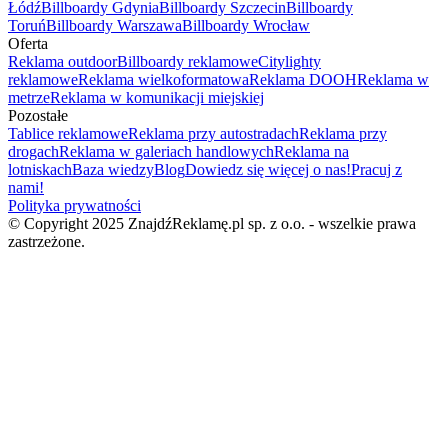
Łódź
Billboardy Gdynia
Billboardy Szczecin
Billboardy
Toruń
Billboardy Warszawa
Billboardy Wrocław
Oferta
Reklama outdoor
Billboardy reklamowe
Citylighty
reklamowe
Reklama wielkoformatowa
Reklama DOOH
Reklama w
metrze
Reklama w komunikacji miejskiej
Pozostałe
Tablice reklamowe
Reklama przy autostradach
Reklama przy
drogach
Reklama w galeriach handlowych
Reklama na
lotniskach
Baza wiedzy
Blog
Dowiedz się więcej o nas!
Pracuj z
nami!
Polityka prywatności
© Copyright 2025 ZnajdźReklamę.pl sp. z o.o. - wszelkie prawa
zastrzeżone.