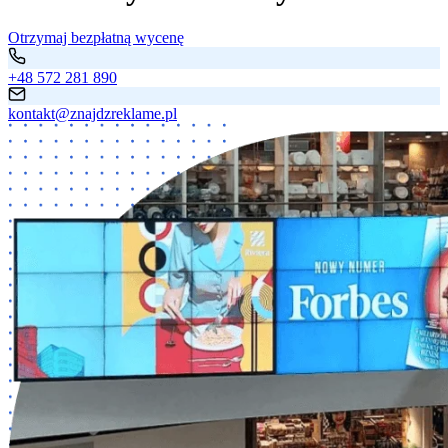
Otrzymaj bezpłatną wycenę
+48 572 281 890
kontakt@znajdzreklame.pl