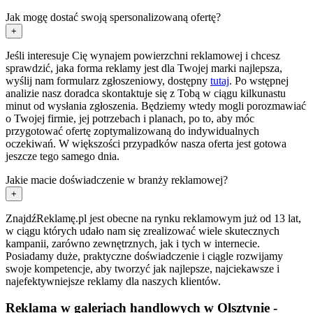
Jak mogę dostać swoją spersonalizowaną ofertę?
+
Jeśli interesuje Cię wynajem powierzchni reklamowej i chcesz
sprawdzić, jaka forma reklamy jest dla Twojej marki najlepsza,
wyślij nam formularz zgłoszeniowy, dostępny
tutaj
. Po wstępnej
analizie nasz doradca skontaktuje się z Tobą w ciągu kilkunastu
minut od wysłania zgłoszenia. Będziemy wtedy mogli porozmawiać
o Twojej firmie, jej potrzebach i planach, po to, aby móc
przygotować ofertę zoptymalizowaną do indywidualnych
oczekiwań. W większości przypadków nasza oferta jest gotowa
jeszcze tego samego dnia.
Jakie macie doświadczenie w branży reklamowej?
+
ZnajdźReklamę.pl jest obecne na rynku reklamowym już od 13 lat,
w ciągu których udało nam się zrealizować wiele skutecznych
kampanii, zarówno zewnętrznych, jak i tych w internecie.
Posiadamy duże, praktyczne doświadczenie i ciągle rozwijamy
swoje kompetencje, aby tworzyć jak najlepsze, najciekawsze i
najefektywniejsze reklamy dla naszych klientów.
Reklama w galeriach handlowych w Olsztynie -