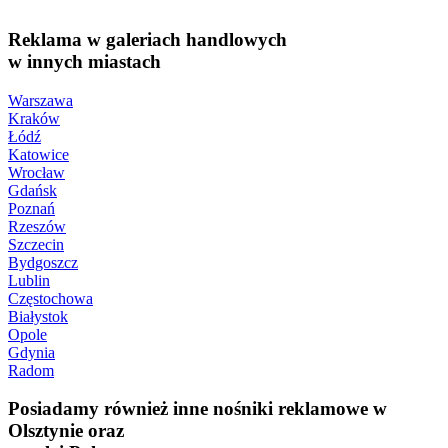
Reklama w galeriach handlowych
w innych miastach
Warszawa
Kraków
Łódź
Katowice
Wrocław
Gdańsk
Poznań
Rzeszów
Szczecin
Bydgoszcz
Lublin
Częstochowa
Białystok
Opole
Gdynia
Radom
Posiadamy również inne nośniki reklamowe w
Olsztynie oraz