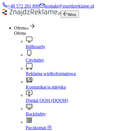
+48 572 281 890
kontakt@znajdzreklame.pl
Wróc
Oferta
Oferta
Billboardy
Citylighty
Reklama wielkoformatowa
Komunikacja miejska
Digital OOH (DOOH)
Backlighty
Paczkomat Ⓡ