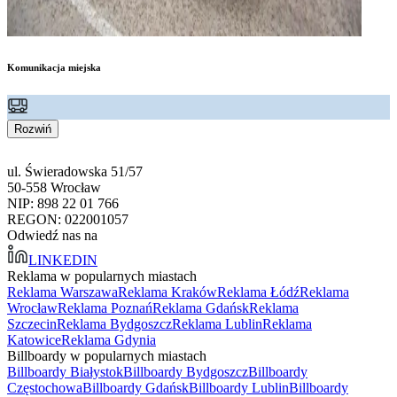
Komunikacja miejska
Rozwiń
ul. Świeradowska 51/57
50-558 Wrocław
NIP: 898 22 01 766
REGON: 022001057
Odwiedź nas na
LINKEDIN
Reklama w popularnych miastach
Reklama Warszawa
Reklama Kraków
Reklama Łódź
Reklama
Wrocław
Reklama Poznań
Reklama Gdańsk
Reklama
Szczecin
Reklama Bydgoszcz
Reklama Lublin
Reklama
Katowice
Reklama Gdynia
Billboardy w popularnych miastach
Billboardy Białystok
Billboardy Bydgoszcz
Billboardy
Częstochowa
Billboardy Gdańsk
Billboardy Lublin
Billboardy