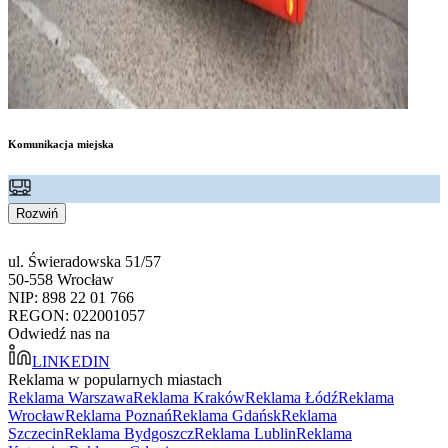
Komunikacja miejska
Rozwiń
ul. Świeradowska 51/57
50-558 Wrocław
NIP: 898 22 01 766
REGON: 022001057
Odwiedź nas na
LINKEDIN
Reklama w popularnych miastach
Reklama Warszawa
Reklama Kraków
Reklama Łódź
Reklama
Wrocław
Reklama Poznań
Reklama Gdańsk
Reklama
Szczecin
Reklama Bydgoszcz
Reklama Lublin
Reklama