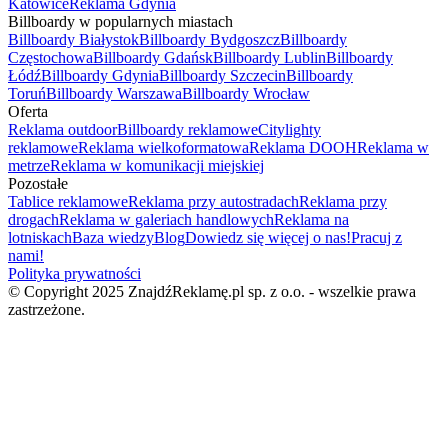
Katowice
Reklama Gdynia
Billboardy w popularnych miastach
Billboardy Białystok
Billboardy Bydgoszcz
Billboardy
Częstochowa
Billboardy Gdańsk
Billboardy Lublin
Billboardy
Łódź
Billboardy Gdynia
Billboardy Szczecin
Billboardy
Toruń
Billboardy Warszawa
Billboardy Wrocław
Oferta
Reklama outdoor
Billboardy reklamowe
Citylighty
reklamowe
Reklama wielkoformatowa
Reklama DOOH
Reklama w
metrze
Reklama w komunikacji miejskiej
Pozostałe
Tablice reklamowe
Reklama przy autostradach
Reklama przy
drogach
Reklama w galeriach handlowych
Reklama na
lotniskach
Baza wiedzy
Blog
Dowiedz się więcej o nas!
Pracuj z
nami!
Polityka prywatności
© Copyright 2025 ZnajdźReklamę.pl sp. z o.o. - wszelkie prawa
zastrzeżone.