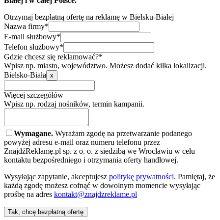
Białej i w całej Polsce.
Otrzymaj bezpłatną ofertę na reklamę w Bielsku-Białej
Nazwa firmy*
E-mail służbowy*
Telefon służbowy*
Gdzie chcesz się reklamować?*
Wpisz np. miasto, województwo. Możesz dodać kilka lokalizacji.
Bielsko-Biała
x
Więcej szczegółów
Wpisz np. rodzaj nośników, termin kampanii.
Wymagane.
Wyrażam zgodę na przetwarzanie podanego
powyżej adresu e-mail oraz numeru telefonu przez
ZnajdźReklamę.pl sp. z o. o. z siedzibą we Wrocławiu w celu
kontaktu bezpośredniego i otrzymania oferty handlowej.
Wysyłając zapytanie, akceptujesz
politykę prywatności
. Pamiętaj, że
każdą zgodę możesz cofnąć w dowolnym momencie wysyłając
prośbę na adres
kontakt@znajdzreklame.pl
Tak, chcę bezpłatną ofertę