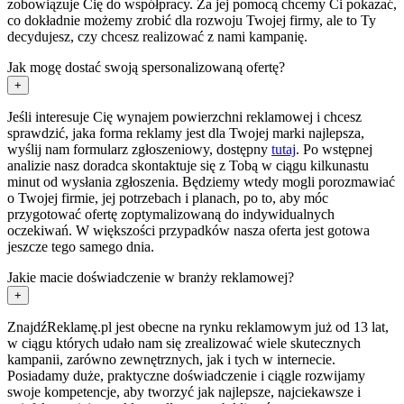
zobowiązuje Cię do współpracy. Za jej pomocą chcemy Ci pokazać,
co dokładnie możemy zrobić dla rozwoju Twojej firmy, ale to Ty
decydujesz, czy chcesz realizować z nami kampanię.
Jak mogę dostać swoją spersonalizowaną ofertę?
+
Jeśli interesuje Cię wynajem powierzchni reklamowej i chcesz
sprawdzić, jaka forma reklamy jest dla Twojej marki najlepsza,
wyślij nam formularz zgłoszeniowy, dostępny
tutaj
. Po wstępnej
analizie nasz doradca skontaktuje się z Tobą w ciągu kilkunastu
minut od wysłania zgłoszenia. Będziemy wtedy mogli porozmawiać
o Twojej firmie, jej potrzebach i planach, po to, aby móc
przygotować ofertę zoptymalizowaną do indywidualnych
oczekiwań. W większości przypadków nasza oferta jest gotowa
jeszcze tego samego dnia.
Jakie macie doświadczenie w branży reklamowej?
+
ZnajdźReklamę.pl jest obecne na rynku reklamowym już od 13 lat,
w ciągu których udało nam się zrealizować wiele skutecznych
kampanii, zarówno zewnętrznych, jak i tych w internecie.
Posiadamy duże, praktyczne doświadczenie i ciągle rozwijamy
swoje kompetencje, aby tworzyć jak najlepsze, najciekawsze i