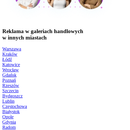
Reklama w galeriach handlowych
w innych miastach
Warszawa
Kraków
Łódź
Katowice
Wrocław
Gdańsk
Poznań
Rzeszów
Szczecin
Bydgoszcz
Lublin
Częstochowa
Białystok
Opole
Gdynia
Radom