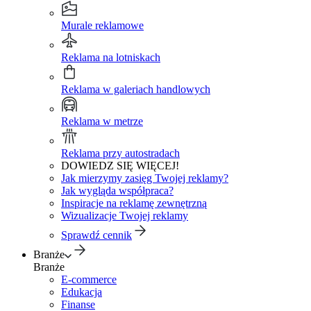
Murale reklamowe
Reklama na lotniskach
Reklama w galeriach handlowych
Reklama w metrze
Reklama przy autostradach
DOWIEDZ SIĘ WIĘCEJ!
Jak mierzymy zasięg Twojej reklamy?
Jak wygląda współpraca?
Inspiracje na reklamę zewnętrzną
Wizualizacje Twojej reklamy
Sprawdź cennik
Branże
Branże
E-commerce
Edukacja
Finanse