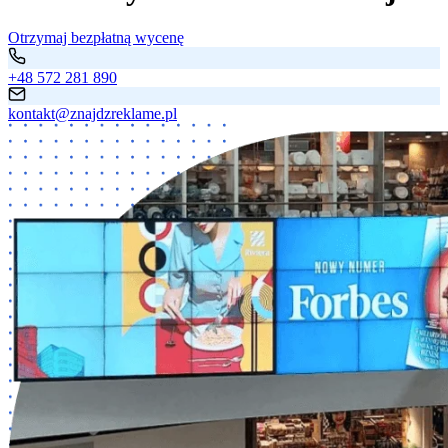
Otrzymaj bezpłatną wycenę
+48 572 281 890
kontakt@znajdzreklame.pl