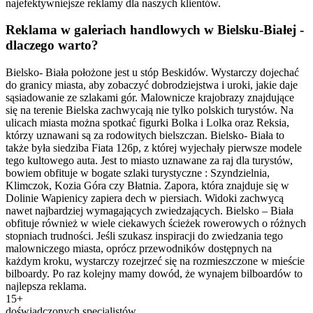
najefektywniejsze reklamy dla naszych klientów.
Reklama w galeriach handlowych w Bielsku-Białej -
dlaczego warto?
Bielsko- Biała położone jest u stóp Beskidów. Wystarczy dojechać
do granicy miasta, aby zobaczyć dobrodziejstwa i uroki, jakie daje
sąsiadowanie ze szlakami gór. Malownicze krajobrazy znajdujące
się na terenie Bielska zachwycają nie tylko polskich turystów. Na
ulicach miasta można spotkać figurki Bolka i Lolka oraz Reksia,
którzy uznawani są za rodowitych bielszczan. Bielsko- Biała to
także była siedziba Fiata 126p, z której wyjechały pierwsze modele
tego kultowego auta. Jest to miasto uznawane za raj dla turystów,
bowiem obfituje w bogate szlaki turystyczne : Szyndzielnia,
Klimczok, Kozia Góra czy Błatnia. Zapora, która znajduje się w
Dolinie Wapienicy zapiera dech w piersiach. Widoki zachwycą
nawet najbardziej wymagających zwiedzających. Bielsko – Biała
obfituje również w wiele ciekawych ścieżek rowerowych o różnych
stopniach trudności. Jeśli szukasz inspiracji do zwiedzania tego
malowniczego miasta, oprócz przewodników dostępnych na
każdym kroku, wystarczy rozejrzeć się na rozmieszczone w mieście
bilboardy. Po raz kolejny mamy dowód, że wynajem bilboardów to
najlepsza reklama.
15+
doświadczonych specjalistów