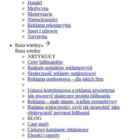
Handel
Medycyna
Motoryzacja
Nieruchomości
Reklama rekrutacyjna
Sport i zdrowie
Turystyka
Baza wiedzy
Baza wiedzy
ARTYKUŁY
Ceny billboardów
Rodzaje nośników reklamowych
Skuteczność reklamy outdoorowej
Reklama outdoorowa – dla jakich firm
Ustawa krajobrazowa a reklama zewnętrzna
Jak stworzyć skuteczny projekt billboardu
Reklama – małe miasto, wielkie perspektywy
Badania widoczności, czyli jak sprawdzić jaką
efektywność przynosi billboard
BLOG
Case study
Ciekawe kampanie reklamowe
Ebooki i raporty