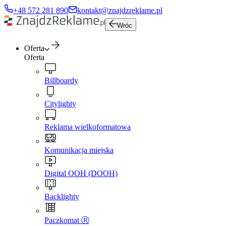
+48 572 281 890
kontakt@znajdzreklame.pl
Wróc
Oferta
Oferta
Billboardy
Citylighty
Reklama wielkoformatowa
Komunikacja miejska
Digital OOH (DOOH)
Backlighty
Paczkomat Ⓡ