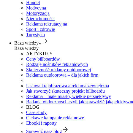
Handel
Medycyna
Motoryzacja
Nieruchomości
Reklama rekrutacyjna
Sport i zdrowie
Turystyka
Baza wiedzy
Baza wiedzy
ARTYKUŁY
Ceny billboardów
Rodzaje nośników reklamowych
Skuteczność reklamy outdoorowej
Reklama outdoorowa – dla jakich firm
Ustawa krajobrazowa a reklama zewnętrzna
Jak stworzyć skuteczny projekt billboardu
Reklama – małe miasto, wielkie perspektywy
Badania widoczności, czyli jak sprawdzić jaką efektywno
BLOG
Case study
Ciekawe kampanie reklamowe
Ebooki i raporty
Sprawdź nasz blog