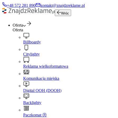
+48 572 281 890
kontakt@znajdzreklame.pl
Wróc
Oferta
Oferta
Billboardy
Citylighty
Reklama wielkoformatowa
Komunikacja miejska
Digital OOH (DOOH)
Backlighty
Paczkomat Ⓡ