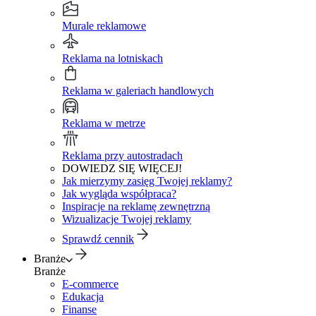
Murale reklamowe
Reklama na lotniskach
Reklama w galeriach handlowych
Reklama w metrze
Reklama przy autostradach
DOWIEDZ SIĘ WIĘCEJ!
Jak mierzymy zasięg Twojej reklamy?
Jak wygląda współpraca?
Inspiracje na reklamę zewnętrzną
Wizualizacje Twojej reklamy
Sprawdź cennik
Branże
Branże
E-commerce
Edukacja
Finanse