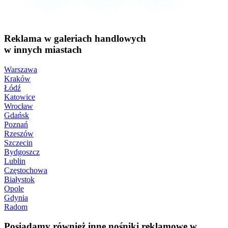
Reklama w galeriach handlowych
w innych miastach
Warszawa
Kraków
Łódź
Katowice
Wrocław
Gdańsk
Poznań
Rzeszów
Szczecin
Bydgoszcz
Lublin
Częstochowa
Białystok
Opole
Gdynia
Radom
Posiadamy również inne nośniki reklamowe w