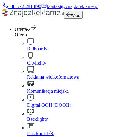
+48 572 281 890
kontakt@znajdzreklame.pl
Wróc
Oferta
Oferta
Billboardy
Citylighty
Reklama wielkoformatowa
Komunikacja miejska
Digital OOH (DOOH)
Backlighty
Paczkomat Ⓡ