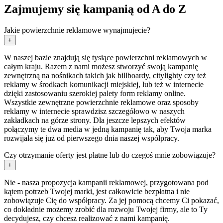
Zajmujemy się kampanią od A do Z
Jakie powierzchnie reklamowe wynajmujecie?
+
W naszej bazie znajdują się tysiące powierzchni reklamowych w
całym kraju. Razem z nami możesz stworzyć swoją kampanię
zewnętrzną na nośnikach takich jak billboardy, citylighty czy też
reklamy w środkach komunikacji miejskiej, lub też w internecie
dzięki zastosowaniu szerokiej palety form reklamy online.
Wszystkie zewnętrzne powierzchnie reklamowe oraz sposoby
reklamy w internecie sprawdzisz szczegółowo w naszych
zakładkach na górze strony. Dla jeszcze lepszych efektów
połączymy te dwa media w jedną kampanię tak, aby Twoja marka
rozwijała się już od pierwszego dnia naszej współpracy.
Czy otrzymanie oferty jest płatne lub do czegoś mnie zobowiązuje?
+
Nie - nasza propozycja kampanii reklamowej, przygotowana pod
kątem potrzeb Twojej marki, jest całkowicie bezpłatna i nie
zobowiązuje Cię do współpracy. Za jej pomocą chcemy Ci pokazać,
co dokładnie możemy zrobić dla rozwoju Twojej firmy, ale to Ty
decydujesz, czy chcesz realizować z nami kampanię.