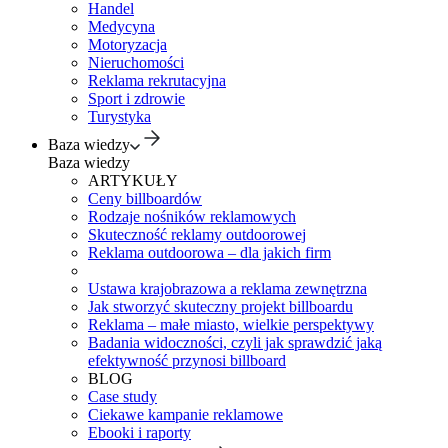
Handel
Medycyna
Motoryzacja
Nieruchomości
Reklama rekrutacyjna
Sport i zdrowie
Turystyka
Baza wiedzy
Baza wiedzy
ARTYKUŁY
Ceny billboardów
Rodzaje nośników reklamowych
Skuteczność reklamy outdoorowej
Reklama outdoorowa – dla jakich firm
Ustawa krajobrazowa a reklama zewnętrzna
Jak stworzyć skuteczny projekt billboardu
Reklama – małe miasto, wielkie perspektywy
Badania widoczności, czyli jak sprawdzić jaką
efektywność przynosi billboard
BLOG
Case study
Ciekawe kampanie reklamowe
Ebooki i raporty