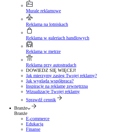
Murale reklamowe
Reklama na lotniskach
Reklama w galeriach handlowych
Reklama w metrze
Reklama przy autostradach
DOWIEDZ SIĘ WIĘCEJ!
Jak mierzymy zasięg Twojej reklamy?
Jak wygląda współpraca?
Inspiracje na reklamę zewnętrzną
Wizualizacje Twojej reklamy
Sprawdź cennik
Branże
Branże
E-commerce
Edukacja
Finanse