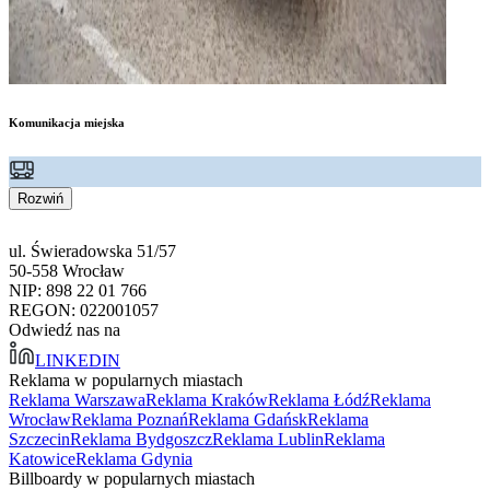
Komunikacja miejska
Rozwiń
ul. Świeradowska 51/57
50-558 Wrocław
NIP: 898 22 01 766
REGON: 022001057
Odwiedź nas na
LINKEDIN
Reklama w popularnych miastach
Reklama Warszawa
Reklama Kraków
Reklama Łódź
Reklama
Wrocław
Reklama Poznań
Reklama Gdańsk
Reklama
Szczecin
Reklama Bydgoszcz
Reklama Lublin
Reklama
Katowice
Reklama Gdynia
Billboardy w popularnych miastach