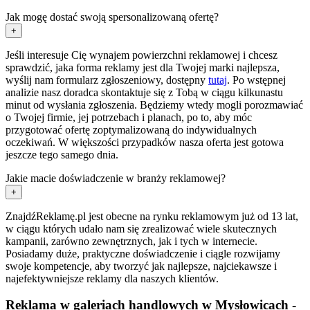
Jak mogę dostać swoją spersonalizowaną ofertę?
+
Jeśli interesuje Cię wynajem powierzchni reklamowej i chcesz
sprawdzić, jaka forma reklamy jest dla Twojej marki najlepsza,
wyślij nam formularz zgłoszeniowy, dostępny
tutaj
. Po wstępnej
analizie nasz doradca skontaktuje się z Tobą w ciągu kilkunastu
minut od wysłania zgłoszenia. Będziemy wtedy mogli porozmawiać
o Twojej firmie, jej potrzebach i planach, po to, aby móc
przygotować ofertę zoptymalizowaną do indywidualnych
oczekiwań. W większości przypadków nasza oferta jest gotowa
jeszcze tego samego dnia.
Jakie macie doświadczenie w branży reklamowej?
+
ZnajdźReklamę.pl jest obecne na rynku reklamowym już od 13 lat,
w ciągu których udało nam się zrealizować wiele skutecznych
kampanii, zarówno zewnętrznych, jak i tych w internecie.
Posiadamy duże, praktyczne doświadczenie i ciągle rozwijamy
swoje kompetencje, aby tworzyć jak najlepsze, najciekawsze i
najefektywniejsze reklamy dla naszych klientów.
Reklama w galeriach handlowych w Mysłowicach -