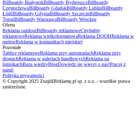
Billboardy Białystok
Billboardy Bydgoszcz
Billboardy
Częstochowa
Billboardy Gdańsk
Billboardy Lublin
Billboardy
Łódź
Billboardy Gdynia
Billboardy Szczecin
Billboardy
Toruń
Billboardy Warszawa
Billboardy Wrocław
Oferta
Reklama outdoor
Billboardy reklamowe
Citylighty
reklamowe
Reklama wielkoformatowa
Reklama DOOH
Reklama w
metrze
Reklama w komunikacji miejskiej
Pozostałe
Tablice reklamowe
Reklama przy autostradach
Reklama przy
drogach
Reklama w galeriach handlowych
Reklama na
lotniskach
Baza wiedzy
Blog
Dowiedz się więcej o nas!
Pracuj z
nami!
Polityka prywatności
© Copyright 2025 ZnajdźReklamę.pl sp. z o.o. - wszelkie prawa
zastrzeżone.