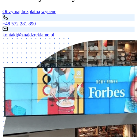
Otrzymaj bezpłatną wycenę
+48 572 281 890
kontakt@znajdzreklame.pl