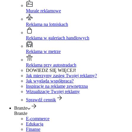
Murale reklamowe
Reklama na lotniskach
Reklama w galeriach handlowych
Reklama w metrze
Reklama przy autostradach
DOWIEDZ SIĘ WIĘCEJ!
Jak mierzymy zasięg Twojej reklamy?
Jak wygląda współpraca?
Inspiracje na reklamę zewnętrzną
Wizualizacje Twojej reklamy
Sprawdź cennik
Branże
Branże
E-commerce
Edukacja
Finanse