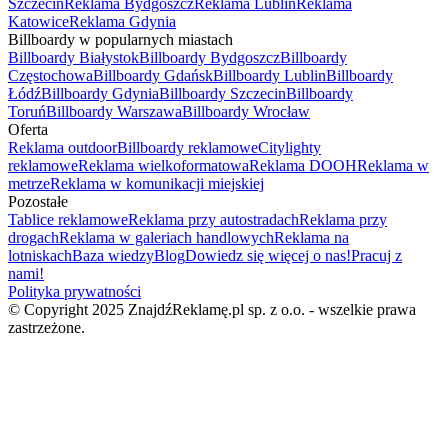
Szczecin
Reklama Bydgoszcz
Reklama Lublin
Reklama
Katowice
Reklama Gdynia
Billboardy w popularnych miastach
Billboardy Białystok
Billboardy Bydgoszcz
Billboardy
Częstochowa
Billboardy Gdańsk
Billboardy Lublin
Billboardy
Łódź
Billboardy Gdynia
Billboardy Szczecin
Billboardy
Toruń
Billboardy Warszawa
Billboardy Wrocław
Oferta
Reklama outdoor
Billboardy reklamowe
Citylighty
reklamowe
Reklama wielkoformatowa
Reklama DOOH
Reklama w
metrze
Reklama w komunikacji miejskiej
Pozostałe
Tablice reklamowe
Reklama przy autostradach
Reklama przy
drogach
Reklama w galeriach handlowych
Reklama na
lotniskach
Baza wiedzy
Blog
Dowiedz się więcej o nas!
Pracuj z
nami!
Polityka prywatności
© Copyright 2025 ZnajdźReklamę.pl sp. z o.o. - wszelkie prawa
zastrzeżone.