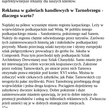
najefektywniejsze reklamy dla naszych klientów.
Reklama w galeriach handlowych w Tarnobrzegu -
dlaczego warto?
Najdalej na północ wysunięte miasto regionu karpackiego. Leży w
województwie podkarpackim nad Wisłą. W pobliżu innego
podkarpackiego miasta – Sandomierza, położonego nad Sanem.
Należy do regionu chętnie odwiedzanego przez turystów. Zarówno
tych zainteresowanych historią jak i miłośników podkarpackiej
przyrody. Miasto przecinają szlaki turystyczne i słynny europejski
szlak pielgrzymkowy prowadzący do grobu św. Jakuba w
Composteli. Poza tym przechodzi tędy podkarpacki Szlak
Architektury Drewnianej oraz Szlak Chasydzki. Samo miasto jest
też interesującym celem wycieczek krajoznawczych. Założone
przez rodzinę Tarnowskich, po utracie przez nich Tarnowa
otrzymało prawa miejskie pod koniec XVI wieku. Można tu
zobaczyć wiele ciekawych zabytków, jak Pałac Tarnowskich czy
neogotycki pałac myśliwski. Przez Tarnobrzeg przebiegają drogi
wojewódzkie i jedna droga krajowa. Pociągiem dojedziemy na
zabytkowy dworzec kolejowy. Dobre położenie i duże
zainteresowanie miastem sprawiają, że jest to dobre miejsce do
promocji produktów i usług na bilbordach reklamowych. Zwłaszcza
jeżeli umieści się je w dobrych strategicznie miejscach.
15+