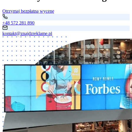
Otrzymaj bezpłatną wycenę
+48 572 281 890
kontakt@znajdzreklame.pl