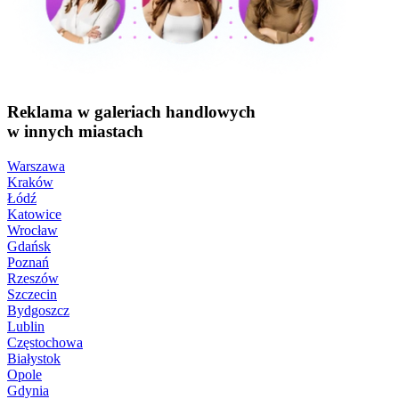
Reklama w galeriach handlowych
w innych miastach
Warszawa
Kraków
Łódź
Katowice
Wrocław
Gdańsk
Poznań
Rzeszów
Szczecin
Bydgoszcz
Lublin
Częstochowa
Białystok
Opole
Gdynia