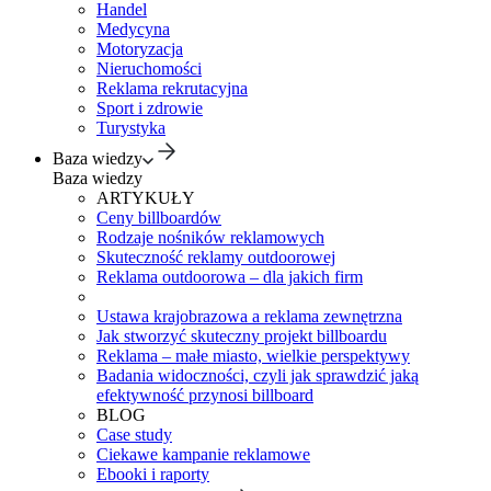
Handel
Medycyna
Motoryzacja
Nieruchomości
Reklama rekrutacyjna
Sport i zdrowie
Turystyka
Baza wiedzy
Baza wiedzy
ARTYKUŁY
Ceny billboardów
Rodzaje nośników reklamowych
Skuteczność reklamy outdoorowej
Reklama outdoorowa – dla jakich firm
Ustawa krajobrazowa a reklama zewnętrzna
Jak stworzyć skuteczny projekt billboardu
Reklama – małe miasto, wielkie perspektywy
Badania widoczności, czyli jak sprawdzić jaką
efektywność przynosi billboard
BLOG
Case study
Ciekawe kampanie reklamowe
Ebooki i raporty