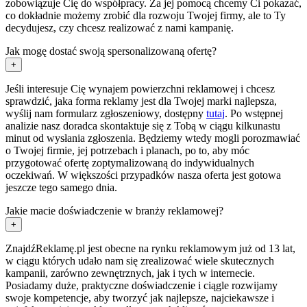
zobowiązuje Cię do współpracy. Za jej pomocą chcemy Ci pokazać,
co dokładnie możemy zrobić dla rozwoju Twojej firmy, ale to Ty
decydujesz, czy chcesz realizować z nami kampanię.
Jak mogę dostać swoją spersonalizowaną ofertę?
+
Jeśli interesuje Cię wynajem powierzchni reklamowej i chcesz
sprawdzić, jaka forma reklamy jest dla Twojej marki najlepsza,
wyślij nam formularz zgłoszeniowy, dostępny
tutaj
. Po wstępnej
analizie nasz doradca skontaktuje się z Tobą w ciągu kilkunastu
minut od wysłania zgłoszenia. Będziemy wtedy mogli porozmawiać
o Twojej firmie, jej potrzebach i planach, po to, aby móc
przygotować ofertę zoptymalizowaną do indywidualnych
oczekiwań. W większości przypadków nasza oferta jest gotowa
jeszcze tego samego dnia.
Jakie macie doświadczenie w branży reklamowej?
+
ZnajdźReklamę.pl jest obecne na rynku reklamowym już od 13 lat,
w ciągu których udało nam się zrealizować wiele skutecznych
kampanii, zarówno zewnętrznych, jak i tych w internecie.
Posiadamy duże, praktyczne doświadczenie i ciągle rozwijamy
swoje kompetencje, aby tworzyć jak najlepsze, najciekawsze i