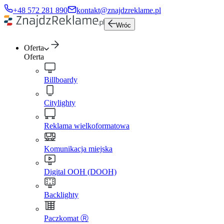
+48 572 281 890
kontakt@znajdzreklame.pl
Wróc
Oferta
Oferta
Billboardy
Citylighty
Reklama wielkoformatowa
Komunikacja miejska
Digital OOH (DOOH)
Backlighty
Paczkomat Ⓡ