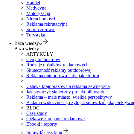
Handel
Medycyna
Motoryzacja
Nieruchomości
Reklama rekrutacyjna
Sport i zdrowie
Turystyka
Baza wiedzy
Baza wiedzy
ARTYKUŁY
Ceny billboardów
Rodzaje nośników reklamowych
Skuteczność reklamy outdoorowej
Reklama outdoorowa – dla jakich firm
Ustawa krajobrazowa a reklama zewnętrzna
Jak stworzyć skuteczny projekt billboardu
Reklama – małe miasto, wielkie perspektywy
Badania widoczności, czyli jak sprawdzić jaką efektywno
BLOG
Case study
Ciekawe kampanie reklamowe
Ebooki i raporty
Sprawdź nasz blog