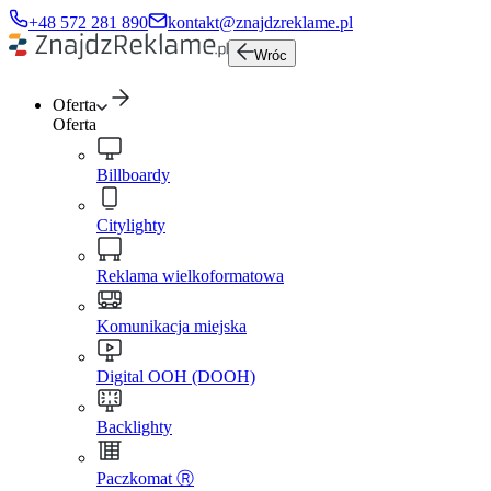
+48 572 281 890
kontakt@znajdzreklame.pl
Wróc
Oferta
Oferta
Billboardy
Citylighty
Reklama wielkoformatowa
Komunikacja miejska
Digital OOH (DOOH)
Backlighty
Paczkomat Ⓡ