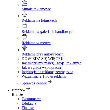
Murale reklamowe
Reklama na lotniskach
Reklama w galeriach handlowych
Reklama w metrze
Reklama przy autostradach
DOWIEDZ SIĘ WIĘCEJ!
Jak mierzymy zasięg Twojej reklamy?
Jak wygląda współpraca?
Inspiracje na reklamę zewnętrzną
Wizualizacje Twojej reklamy
Sprawdź cennik
Branże
Branże
E-commerce
Edukacja
Finanse