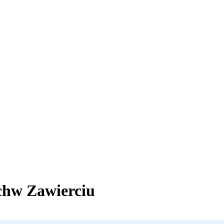
ch
w Zawierciu