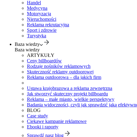
Handel
Medycyna
Motoryzacja
Nieruchomości
Reklama rekrutacyjna
Sport i zdrowie
Turystyka
Baza wiedzy
Baza wiedzy
ARTYKUŁY
Ceny billboardów
Rodzaje nośników reklamowych
Skuteczność reklamy outdoorowej
Reklama outdoorowa – dla jakich firm
Ustawa krajobrazowa a reklama zewnętrzna
Jak stworzyć skuteczny projekt billboardu
Reklama – małe miasto, wielkie perspektywy
Badania widoczności, czyli jak sprawdzić jaką efektywno
BLOG
Case study
Ciekawe kampanie reklamowe
Ebooki i raporty
Sprawdź nasz blog