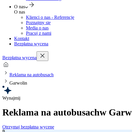
O nas
O nas
Klienci o nas - Referencje
Poznajmy się
Media o nas
Pracuj z nami
Kontakt
Bezpłatna wycena
Bezpłatna wycena
Reklama na autobusach
Garwolin
Wynajmij
Reklama na autobusach
w Garwo
Otrzymaj bezpłatną wycenę