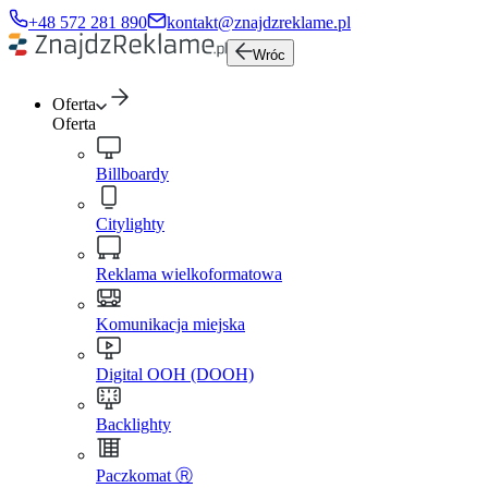
+48 572 281 890
kontakt@znajdzreklame.pl
Wróc
Oferta
Oferta
Billboardy
Citylighty
Reklama wielkoformatowa
Komunikacja miejska
Digital OOH (DOOH)
Backlighty
Paczkomat Ⓡ