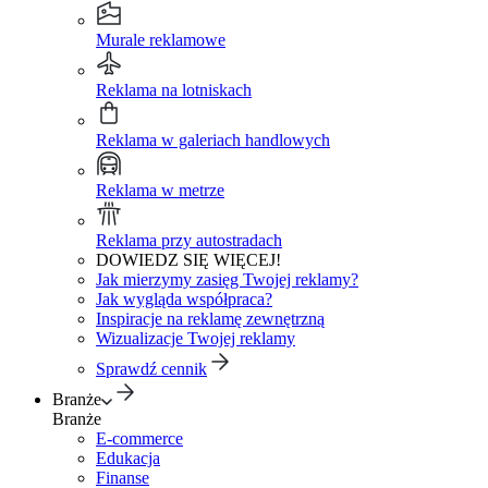
Murale reklamowe
Reklama na lotniskach
Reklama w galeriach handlowych
Reklama w metrze
Reklama przy autostradach
DOWIEDZ SIĘ WIĘCEJ!
Jak mierzymy zasięg Twojej reklamy?
Jak wygląda współpraca?
Inspiracje na reklamę zewnętrzną
Wizualizacje Twojej reklamy
Sprawdź cennik
Branże
Branże
E-commerce
Edukacja
Finanse