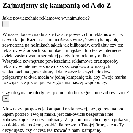
Zajmujemy się kampanią od A do Z
Jakie powierzchnie reklamowe wynajmujecie?
+
W naszej bazie znajdują się tysiące powierzchni reklamowych w
całym kraju. Razem z nami możesz stworzyć swoją kampanię
zewnętrzną na nośnikach takich jak billboardy, citylighty czy też
reklamy w środkach komunikacji miejskiej, lub też w internecie
dzięki zastosowaniu szerokiej palety form reklamy online.
Wszystkie zewnętrzne powierzchnie reklamowe oraz sposoby
reklamy w internecie sprawdzisz szczegółowo w naszych
zakładkach na górze strony. Dla jeszcze lepszych efektów
połączymy te dwa media w jedną kampanię tak, aby Twoja marka
rozwijała się już od pierwszego dnia naszej współpracy.
Czy otrzymanie oferty jest płatne lub do czegoś mnie zobowiązuje?
+
Nie - nasza propozycja kampanii reklamowej, przygotowana pod
kątem potrzeb Twojej marki, jest całkowicie bezpłatna i nie
zobowiązuje Cię do współpracy. Za jej pomocą chcemy Ci pokazać,
co dokładnie możemy zrobić dla rozwoju Twojej firmy, ale to Ty
decydujesz, czy chcesz realizować z nami kampanię.