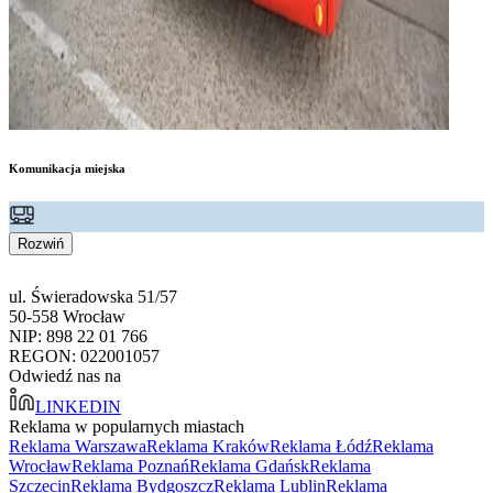
Komunikacja miejska
Rozwiń
ul. Świeradowska 51/57
50-558 Wrocław
NIP: 898 22 01 766
REGON: 022001057
Odwiedź nas na
LINKEDIN
Reklama w popularnych miastach
Reklama Warszawa
Reklama Kraków
Reklama Łódź
Reklama
Wrocław
Reklama Poznań
Reklama Gdańsk
Reklama
Szczecin
Reklama Bydgoszcz
Reklama Lublin
Reklama