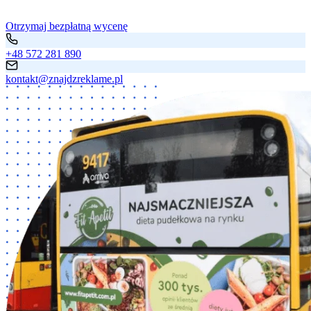
Otrzymaj bezpłatną wycenę
+48 572 281 890
kontakt@znajdzreklame.pl