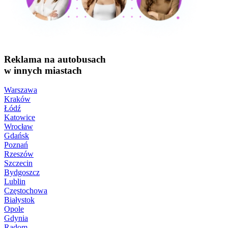
Reklama na autobusach
w innych miastach
Warszawa
Kraków
Łódź
Katowice
Wrocław
Gdańsk
Poznań
Rzeszów
Szczecin
Bydgoszcz
Lublin
Częstochowa
Białystok
Opole
Gdynia
Radom