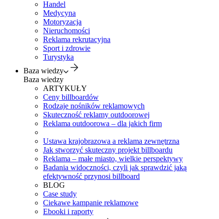
Handel
Medycyna
Motoryzacja
Nieruchomości
Reklama rekrutacyjna
Sport i zdrowie
Turystyka
Baza wiedzy
Baza wiedzy
ARTYKUŁY
Ceny billboardów
Rodzaje nośników reklamowych
Skuteczność reklamy outdoorowej
Reklama outdoorowa – dla jakich firm
Ustawa krajobrazowa a reklama zewnętrzna
Jak stworzyć skuteczny projekt billboardu
Reklama – małe miasto, wielkie perspektywy
Badania widoczności, czyli jak sprawdzić jaką
efektywność przynosi billboard
BLOG
Case study
Ciekawe kampanie reklamowe
Ebooki i raporty