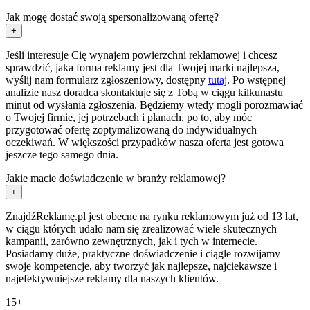
Jak mogę dostać swoją spersonalizowaną ofertę?
+
Jeśli interesuje Cię wynajem powierzchni reklamowej i chcesz
sprawdzić, jaka forma reklamy jest dla Twojej marki najlepsza,
wyślij nam formularz zgłoszeniowy, dostępny
tutaj
. Po wstępnej
analizie nasz doradca skontaktuje się z Tobą w ciągu kilkunastu
minut od wysłania zgłoszenia. Będziemy wtedy mogli porozmawiać
o Twojej firmie, jej potrzebach i planach, po to, aby móc
przygotować ofertę zoptymalizowaną do indywidualnych
oczekiwań. W większości przypadków nasza oferta jest gotowa
jeszcze tego samego dnia.
Jakie macie doświadczenie w branży reklamowej?
+
ZnajdźReklamę.pl jest obecne na rynku reklamowym już od 13 lat,
w ciągu których udało nam się zrealizować wiele skutecznych
kampanii, zarówno zewnętrznych, jak i tych w internecie.
Posiadamy duże, praktyczne doświadczenie i ciągle rozwijamy
swoje kompetencje, aby tworzyć jak najlepsze, najciekawsze i
najefektywniejsze reklamy dla naszych klientów.
15+