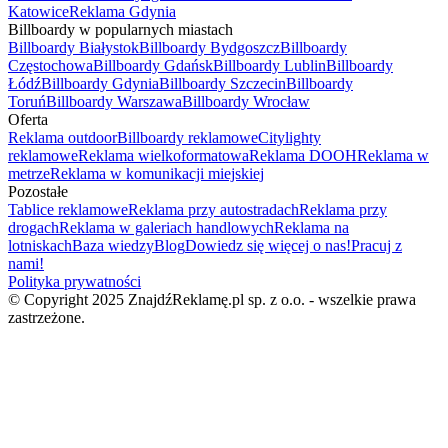
Katowice
Reklama Gdynia
Billboardy w popularnych miastach
Billboardy Białystok
Billboardy Bydgoszcz
Billboardy
Częstochowa
Billboardy Gdańsk
Billboardy Lublin
Billboardy
Łódź
Billboardy Gdynia
Billboardy Szczecin
Billboardy
Toruń
Billboardy Warszawa
Billboardy Wrocław
Oferta
Reklama outdoor
Billboardy reklamowe
Citylighty
reklamowe
Reklama wielkoformatowa
Reklama DOOH
Reklama w
metrze
Reklama w komunikacji miejskiej
Pozostałe
Tablice reklamowe
Reklama przy autostradach
Reklama przy
drogach
Reklama w galeriach handlowych
Reklama na
lotniskach
Baza wiedzy
Blog
Dowiedz się więcej o nas!
Pracuj z
nami!
Polityka prywatności
© Copyright 2025 ZnajdźReklamę.pl sp. z o.o. - wszelkie prawa
zastrzeżone.