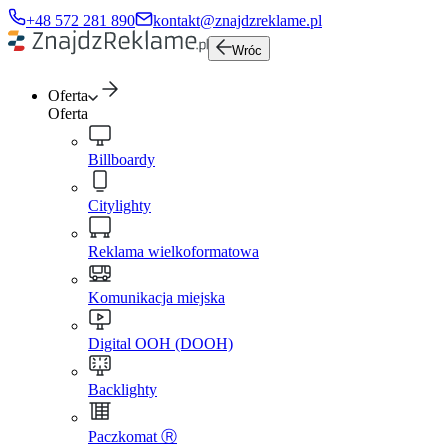
+48 572 281 890
kontakt@znajdzreklame.pl
Wróc
Oferta
Oferta
Billboardy
Citylighty
Reklama wielkoformatowa
Komunikacja miejska
Digital OOH (DOOH)
Backlighty
Paczkomat Ⓡ