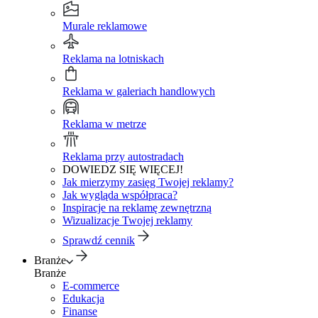
Murale reklamowe
Reklama na lotniskach
Reklama w galeriach handlowych
Reklama w metrze
Reklama przy autostradach
DOWIEDZ SIĘ WIĘCEJ!
Jak mierzymy zasięg Twojej reklamy?
Jak wygląda współpraca?
Inspiracje na reklamę zewnętrzną
Wizualizacje Twojej reklamy
Sprawdź cennik
Branże
Branże
E-commerce
Edukacja
Finanse