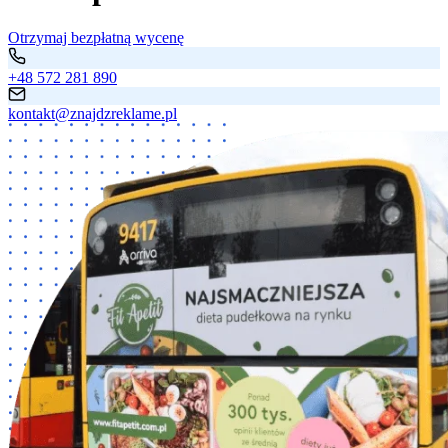
Otrzymaj bezpłatną wycenę
+48 572 281 890
kontakt@znajdzreklame.pl