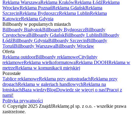
Reklama Warszawa
Reklama Kraków
Reklama Łódź
Reklama
Wrocław
Reklama Poznań
Reklama Gdańsk
Reklama
Szczecin
Reklama Bydgoszcz
Reklama Lublin
Reklama
Katowice
Reklama Gdynia
Billboardy w popularnych miastach
Billboardy Białystok
Billboardy Bydgoszcz
Billboardy
Częstochowa
Billboardy Gdańsk
Billboardy Lublin
Billboardy
Łódź
Billboardy Gdynia
Billboardy Szczecin
Billboardy
Toruń
Billboardy Warszawa
Billboardy Wrocław
Oferta
Reklama outdoor
Billboardy reklamowe
Citylighty
reklamowe
Reklama wielkoformatowa
Reklama DOOH
Reklama w
metrze
Reklama w komunikacji miejskiej
Pozostałe
Tablice reklamowe
Reklama przy autostradach
Reklama przy
drogach
Reklama w galeriach handlowych
Reklama na
lotniskach
Baza wiedzy
Blog
Dowiedz się więcej o nas!
Pracuj z
nami!
Polityka prywatności
© Copyright 2025 ZnajdźReklamę.pl sp. z o.o. - wszelkie prawa
zastrzeżone.