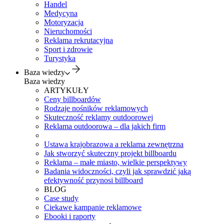
Handel
Medycyna
Motoryzacja
Nieruchomości
Reklama rekrutacyjna
Sport i zdrowie
Turystyka
Baza wiedzy
Baza wiedzy
ARTYKUŁY
Ceny billboardów
Rodzaje nośników reklamowych
Skuteczność reklamy outdoorowej
Reklama outdoorowa – dla jakich firm
Ustawa krajobrazowa a reklama zewnętrzna
Jak stworzyć skuteczny projekt billboardu
Reklama – małe miasto, wielkie perspektywy
Badania widoczności, czyli jak sprawdzić jaką
efektywność przynosi billboard
BLOG
Case study
Ciekawe kampanie reklamowe
Ebooki i raporty