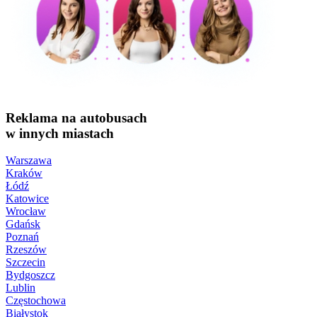
Reklama na autobusach
w innych miastach
Warszawa
Kraków
Łódź
Katowice
Wrocław
Gdańsk
Poznań
Rzeszów
Szczecin
Bydgoszcz
Lublin
Częstochowa
Białystok