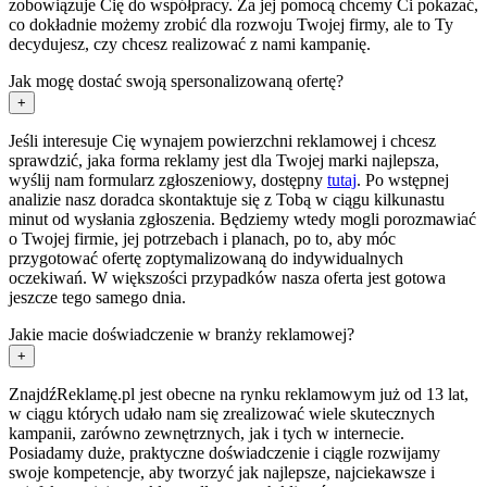
zobowiązuje Cię do współpracy. Za jej pomocą chcemy Ci pokazać,
co dokładnie możemy zrobić dla rozwoju Twojej firmy, ale to Ty
decydujesz, czy chcesz realizować z nami kampanię.
Jak mogę dostać swoją spersonalizowaną ofertę?
+
Jeśli interesuje Cię wynajem powierzchni reklamowej i chcesz
sprawdzić, jaka forma reklamy jest dla Twojej marki najlepsza,
wyślij nam formularz zgłoszeniowy, dostępny
tutaj
. Po wstępnej
analizie nasz doradca skontaktuje się z Tobą w ciągu kilkunastu
minut od wysłania zgłoszenia. Będziemy wtedy mogli porozmawiać
o Twojej firmie, jej potrzebach i planach, po to, aby móc
przygotować ofertę zoptymalizowaną do indywidualnych
oczekiwań. W większości przypadków nasza oferta jest gotowa
jeszcze tego samego dnia.
Jakie macie doświadczenie w branży reklamowej?
+
ZnajdźReklamę.pl jest obecne na rynku reklamowym już od 13 lat,
w ciągu których udało nam się zrealizować wiele skutecznych
kampanii, zarówno zewnętrznych, jak i tych w internecie.
Posiadamy duże, praktyczne doświadczenie i ciągle rozwijamy
swoje kompetencje, aby tworzyć jak najlepsze, najciekawsze i