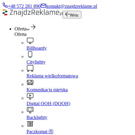
+48 572 281 890
kontakt@znajdzreklame.pl
Wróc
Oferta
Oferta
Billboardy
Citylighty
Reklama wielkoformatowa
Komunikacja miejska
Digital OOH (DOOH)
Backlighty
Paczkomat Ⓡ