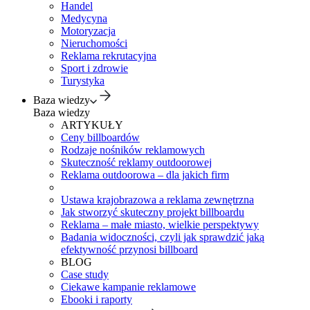
Handel
Medycyna
Motoryzacja
Nieruchomości
Reklama rekrutacyjna
Sport i zdrowie
Turystyka
Baza wiedzy
Baza wiedzy
ARTYKUŁY
Ceny billboardów
Rodzaje nośników reklamowych
Skuteczność reklamy outdoorowej
Reklama outdoorowa – dla jakich firm
Ustawa krajobrazowa a reklama zewnętrzna
Jak stworzyć skuteczny projekt billboardu
Reklama – małe miasto, wielkie perspektywy
Badania widoczności, czyli jak sprawdzić jaką
efektywność przynosi billboard
BLOG
Case study
Ciekawe kampanie reklamowe
Ebooki i raporty