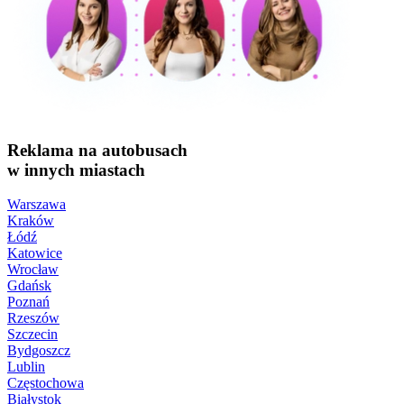
Reklama na autobusach
w innych miastach
Warszawa
Kraków
Łódź
Katowice
Wrocław
Gdańsk
Poznań
Rzeszów
Szczecin
Bydgoszcz
Lublin
Częstochowa
Białystok