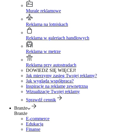
Murale reklamowe
Reklama na lotniskach
Reklama w galeriach handlowych
Reklama w metrze
Reklama przy autostradach
DOWIEDZ SIĘ WIĘCEJ!
Jak mierzymy zasięg Twojej reklamy?
Jak wygląda współpraca?
Inspiracje na reklamę zewnętrzną
Wizualizacje Twojej reklamy
Sprawdź cennik
Branże
Branże
E-commerce
Edukacja
Finanse