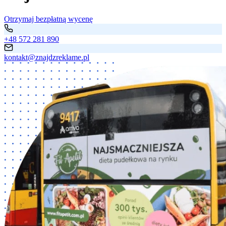
Otrzymaj bezpłatną wycenę
+48 572 281 890
kontakt@znajdzreklame.pl