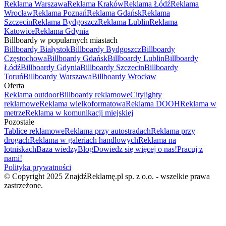
Reklama Warszawa
Reklama Kraków
Reklama Łódź
Reklama
Wrocław
Reklama Poznań
Reklama Gdańsk
Reklama
Szczecin
Reklama Bydgoszcz
Reklama Lublin
Reklama
Katowice
Reklama Gdynia
Billboardy w popularnych miastach
Billboardy Białystok
Billboardy Bydgoszcz
Billboardy
Częstochowa
Billboardy Gdańsk
Billboardy Lublin
Billboardy
Łódź
Billboardy Gdynia
Billboardy Szczecin
Billboardy
Toruń
Billboardy Warszawa
Billboardy Wrocław
Oferta
Reklama outdoor
Billboardy reklamowe
Citylighty
reklamowe
Reklama wielkoformatowa
Reklama DOOH
Reklama w
metrze
Reklama w komunikacji miejskiej
Pozostałe
Tablice reklamowe
Reklama przy autostradach
Reklama przy
drogach
Reklama w galeriach handlowych
Reklama na
lotniskach
Baza wiedzy
Blog
Dowiedz się więcej o nas!
Pracuj z
nami!
Polityka prywatności
© Copyright 2025 ZnajdźReklamę.pl sp. z o.o. - wszelkie prawa
zastrzeżone.