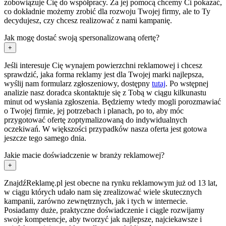
zobowiązuje Cię do współpracy. Za jej pomocą chcemy Ci pokazać,
co dokładnie możemy zrobić dla rozwoju Twojej firmy, ale to Ty
decydujesz, czy chcesz realizować z nami kampanię.
Jak mogę dostać swoją spersonalizowaną ofertę?
+
Jeśli interesuje Cię wynajem powierzchni reklamowej i chcesz
sprawdzić, jaka forma reklamy jest dla Twojej marki najlepsza,
wyślij nam formularz zgłoszeniowy, dostępny
tutaj
. Po wstępnej
analizie nasz doradca skontaktuje się z Tobą w ciągu kilkunastu
minut od wysłania zgłoszenia. Będziemy wtedy mogli porozmawiać
o Twojej firmie, jej potrzebach i planach, po to, aby móc
przygotować ofertę zoptymalizowaną do indywidualnych
oczekiwań. W większości przypadków nasza oferta jest gotowa
jeszcze tego samego dnia.
Jakie macie doświadczenie w branży reklamowej?
+
ZnajdźReklamę.pl jest obecne na rynku reklamowym już od 13 lat,
w ciągu których udało nam się zrealizować wiele skutecznych
kampanii, zarówno zewnętrznych, jak i tych w internecie.
Posiadamy duże, praktyczne doświadczenie i ciągle rozwijamy
swoje kompetencje, aby tworzyć jak najlepsze, najciekawsze i