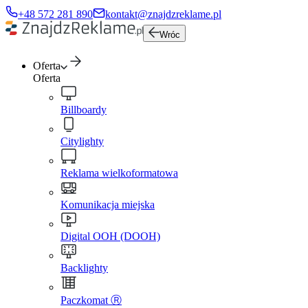
+48 572 281 890
kontakt@znajdzreklame.pl
Wróc
Oferta
Oferta
Billboardy
Citylighty
Reklama wielkoformatowa
Komunikacja miejska
Digital OOH (DOOH)
Backlighty
Paczkomat Ⓡ