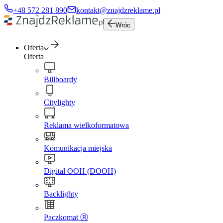
+48 572 281 890
kontakt@znajdzreklame.pl
Wróc
Oferta
Oferta
Billboardy
Citylighty
Reklama wielkoformatowa
Komunikacja miejska
Digital OOH (DOOH)
Backlighty
Paczkomat Ⓡ