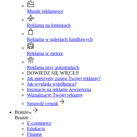
Murale reklamowe
Reklama na lotniskach
Reklama w galeriach handlowych
Reklama w metrze
Reklama przy autostradach
DOWIEDZ SIĘ WIĘCEJ!
Jak mierzymy zasięg Twojej reklamy?
Jak wygląda współpraca?
Inspiracje na reklamę zewnętrzną
Wizualizacje Twojej reklamy
Sprawdź cennik
Branże
Branże
E-commerce
Edukacja
Finanse