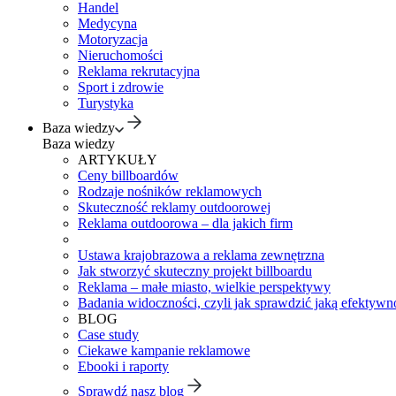
Handel
Medycyna
Motoryzacja
Nieruchomości
Reklama rekrutacyjna
Sport i zdrowie
Turystyka
Baza wiedzy
Baza wiedzy
ARTYKUŁY
Ceny billboardów
Rodzaje nośników reklamowych
Skuteczność reklamy outdoorowej
Reklama outdoorowa – dla jakich firm
Ustawa krajobrazowa a reklama zewnętrzna
Jak stworzyć skuteczny projekt billboardu
Reklama – małe miasto, wielkie perspektywy
Badania widoczności, czyli jak sprawdzić jaką efektywno
BLOG
Case study
Ciekawe kampanie reklamowe
Ebooki i raporty
Sprawdź nasz blog