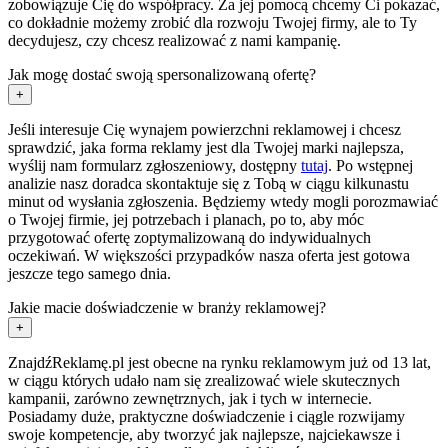
zobowiązuje Cię do współpracy. Za jej pomocą chcemy Ci pokazać,
co dokładnie możemy zrobić dla rozwoju Twojej firmy, ale to Ty
decydujesz, czy chcesz realizować z nami kampanię.
Jak mogę dostać swoją spersonalizowaną ofertę?
+
Jeśli interesuje Cię wynajem powierzchni reklamowej i chcesz
sprawdzić, jaka forma reklamy jest dla Twojej marki najlepsza,
wyślij nam formularz zgłoszeniowy, dostępny
tutaj
. Po wstępnej
analizie nasz doradca skontaktuje się z Tobą w ciągu kilkunastu
minut od wysłania zgłoszenia. Będziemy wtedy mogli porozmawiać
o Twojej firmie, jej potrzebach i planach, po to, aby móc
przygotować ofertę zoptymalizowaną do indywidualnych
oczekiwań. W większości przypadków nasza oferta jest gotowa
jeszcze tego samego dnia.
Jakie macie doświadczenie w branży reklamowej?
+
ZnajdźReklamę.pl jest obecne na rynku reklamowym już od 13 lat,
w ciągu których udało nam się zrealizować wiele skutecznych
kampanii, zarówno zewnętrznych, jak i tych w internecie.
Posiadamy duże, praktyczne doświadczenie i ciągle rozwijamy
swoje kompetencje, aby tworzyć jak najlepsze, najciekawsze i