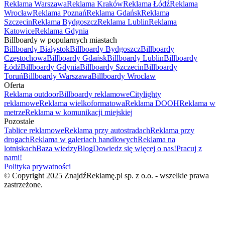
Reklama Warszawa
Reklama Kraków
Reklama Łódź
Reklama
Wrocław
Reklama Poznań
Reklama Gdańsk
Reklama
Szczecin
Reklama Bydgoszcz
Reklama Lublin
Reklama
Katowice
Reklama Gdynia
Billboardy w popularnych miastach
Billboardy Białystok
Billboardy Bydgoszcz
Billboardy
Częstochowa
Billboardy Gdańsk
Billboardy Lublin
Billboardy
Łódź
Billboardy Gdynia
Billboardy Szczecin
Billboardy
Toruń
Billboardy Warszawa
Billboardy Wrocław
Oferta
Reklama outdoor
Billboardy reklamowe
Citylighty
reklamowe
Reklama wielkoformatowa
Reklama DOOH
Reklama w
metrze
Reklama w komunikacji miejskiej
Pozostałe
Tablice reklamowe
Reklama przy autostradach
Reklama przy
drogach
Reklama w galeriach handlowych
Reklama na
lotniskach
Baza wiedzy
Blog
Dowiedz się więcej o nas!
Pracuj z
nami!
Polityka prywatności
© Copyright 2025 ZnajdźReklamę.pl sp. z o.o. - wszelkie prawa
zastrzeżone.