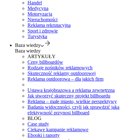
Handel
Medycyna
Motoryzacja
Nieruchomości
Reklama rekrutacyjna
Sport i zdrowie
Turystyka
Baza wiedzy
Baza wiedzy
ARTYKUŁY
Ceny billboardów
Rodzaje nośników reklamowych
Skuteczność reklamy outdoorowej
Reklama outdoorowa – dla jakich firm
Ustawa krajobrazowa a reklama zewnętrzna
Jak stworzyć skuteczny projekt billboardu
Reklama – małe miasto, wielkie perspektywy
Badania widoczności, czyli jak sprawdzić jaką
efektywność przynosi billboard
BLOG
Case study
Ciekawe kampanie reklamowe
Ebooki i raporty