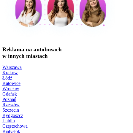
Reklama na autobusach
w innych miastach
Warszawa
Kraków
Łódź
Katowice
Wrocław
Gdańsk
Poznań
Rzeszów
Szczecin
Bydgoszcz
Lublin
Częstochowa
Białystok