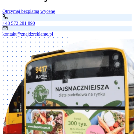
Otrzymaj bezpłatną wycenę
+48 572 281 890
kontakt@znajdzreklame.pl