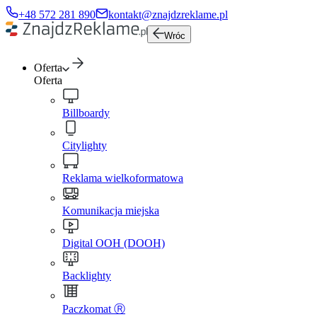
+48 572 281 890
kontakt@znajdzreklame.pl
Wróc
Oferta
Oferta
Billboardy
Citylighty
Reklama wielkoformatowa
Komunikacja miejska
Digital OOH (DOOH)
Backlighty
Paczkomat Ⓡ