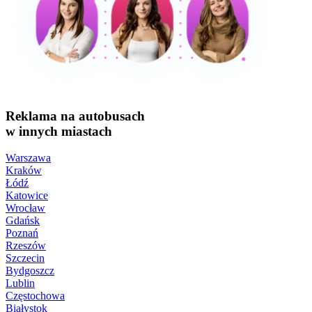
Reklama na autobusach
w innych miastach
Warszawa
Kraków
Łódź
Katowice
Wrocław
Gdańsk
Poznań
Rzeszów
Szczecin
Bydgoszcz
Lublin
Częstochowa
Białystok