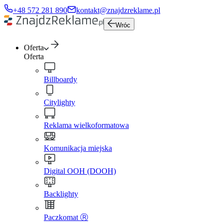
+48 572 281 890
kontakt@znajdzreklame.pl
Wróc
Oferta
Oferta
Billboardy
Citylighty
Reklama wielkoformatowa
Komunikacja miejska
Digital OOH (DOOH)
Backlighty
Paczkomat Ⓡ