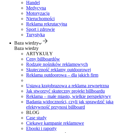
Handel
Medycyna
Motoryzacja
Nieruchomości
Reklama rekrutacyjna
Sport i zdrowie
Turystyka
Baza wiedzy
Baza wiedzy
ARTYKUŁY
Ceny billboardów
Rodzaje nośników reklamowych
Skuteczność reklamy outdoorowej
Reklama outdoorowa – dla jakich firm
Ustawa krajobrazowa a reklama zewnętrzna
Jak stworzyć skuteczny projekt billboardu
Reklama – małe miasto, wielkie perspektywy
Badania widoczności, czyli jak sprawdzić jaką
efektywność przynosi billboard
BLOG
Case study
Ciekawe kampanie reklamowe
Ebooki i raporty