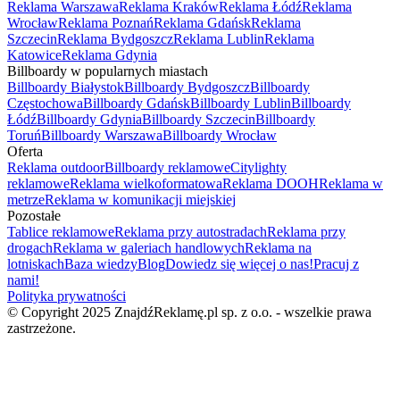
Reklama Warszawa
Reklama Kraków
Reklama Łódź
Reklama
Wrocław
Reklama Poznań
Reklama Gdańsk
Reklama
Szczecin
Reklama Bydgoszcz
Reklama Lublin
Reklama
Katowice
Reklama Gdynia
Billboardy w popularnych miastach
Billboardy Białystok
Billboardy Bydgoszcz
Billboardy
Częstochowa
Billboardy Gdańsk
Billboardy Lublin
Billboardy
Łódź
Billboardy Gdynia
Billboardy Szczecin
Billboardy
Toruń
Billboardy Warszawa
Billboardy Wrocław
Oferta
Reklama outdoor
Billboardy reklamowe
Citylighty
reklamowe
Reklama wielkoformatowa
Reklama DOOH
Reklama w
metrze
Reklama w komunikacji miejskiej
Pozostałe
Tablice reklamowe
Reklama przy autostradach
Reklama przy
drogach
Reklama w galeriach handlowych
Reklama na
lotniskach
Baza wiedzy
Blog
Dowiedz się więcej o nas!
Pracuj z
nami!
Polityka prywatności
© Copyright 2025 ZnajdźReklamę.pl sp. z o.o. - wszelkie prawa
zastrzeżone.