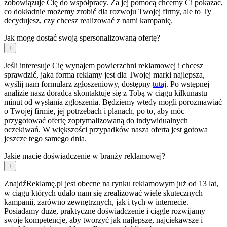
zobowiązuje Cię do współpracy. Za jej pomocą chcemy Ci pokazać,
co dokładnie możemy zrobić dla rozwoju Twojej firmy, ale to Ty
decydujesz, czy chcesz realizować z nami kampanię.
Jak mogę dostać swoją spersonalizowaną ofertę?
+
Jeśli interesuje Cię wynajem powierzchni reklamowej i chcesz
sprawdzić, jaka forma reklamy jest dla Twojej marki najlepsza,
wyślij nam formularz zgłoszeniowy, dostępny
tutaj
. Po wstępnej
analizie nasz doradca skontaktuje się z Tobą w ciągu kilkunastu
minut od wysłania zgłoszenia. Będziemy wtedy mogli porozmawiać
o Twojej firmie, jej potrzebach i planach, po to, aby móc
przygotować ofertę zoptymalizowaną do indywidualnych
oczekiwań. W większości przypadków nasza oferta jest gotowa
jeszcze tego samego dnia.
Jakie macie doświadczenie w branży reklamowej?
+
ZnajdźReklamę.pl jest obecne na rynku reklamowym już od 13 lat,
w ciągu których udało nam się zrealizować wiele skutecznych
kampanii, zarówno zewnętrznych, jak i tych w internecie.
Posiadamy duże, praktyczne doświadczenie i ciągle rozwijamy
swoje kompetencje, aby tworzyć jak najlepsze, najciekawsze i