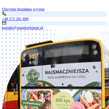
Otrzymaj bezpłatną wycenę
+48 572 281 890
kontakt@znajdzreklame.pl