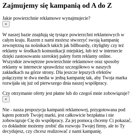
Zajmujemy się kampanią od A do Z
Jakie powierzchnie reklamowe wynajmujecie?
+
W naszej bazie znajdują się tysiące powierzchni reklamowych w
całym kraju. Razem z nami możesz stworzyć swoją kampanię
zewnętrzną na nośnikach takich jak billboardy, citylighty czy też
reklamy w środkach komunikacji miejskiej, lub też w internecie
dzięki zastosowaniu szerokiej palety form reklamy online.
Wszystkie zewnętrzne powierzchnie reklamowe oraz sposoby
reklamy w internecie sprawdzisz szczegółowo w naszych
zakładkach na górze strony. Dla jeszcze lepszych efektów
połączymy te dwa media w jedną kampanię tak, aby Twoja marka
rozwijała się już od pierwszego dnia naszej współpracy.
Czy otrzymanie oferty jest płatne lub do czegoś mnie zobowiązuje?
+
Nie - nasza propozycja kampanii reklamowej, przygotowana pod
kątem potrzeb Twojej marki, jest całkowicie bezpłatna i nie
zobowiązuje Cię do współpracy. Za jej pomocą chcemy Ci pokazać,
co dokładnie możemy zrobić dla rozwoju Twojej firmy, ale to Ty
decydujesz, czy chcesz realizować z nami kampanię.