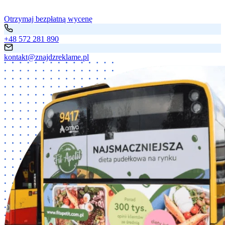
Otrzymaj bezpłatną wycenę
+48 572 281 890
kontakt@znajdzreklame.pl