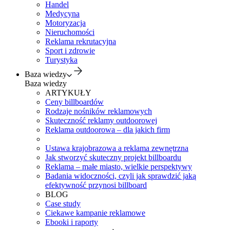
Handel
Medycyna
Motoryzacja
Nieruchomości
Reklama rekrutacyjna
Sport i zdrowie
Turystyka
Baza wiedzy
Baza wiedzy
ARTYKUŁY
Ceny billboardów
Rodzaje nośników reklamowych
Skuteczność reklamy outdoorowej
Reklama outdoorowa – dla jakich firm
Ustawa krajobrazowa a reklama zewnętrzna
Jak stworzyć skuteczny projekt billboardu
Reklama – małe miasto, wielkie perspektywy
Badania widoczności, czyli jak sprawdzić jaką
efektywność przynosi billboard
BLOG
Case study
Ciekawe kampanie reklamowe
Ebooki i raporty