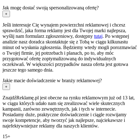
Jak mogę dostać swoją spersonalizowaną ofertę?
+
Jeśli interesuje Cię wynajem powierzchni reklamowej i chcesz
sprawdzić, jaka forma reklamy jest dla Twojej marki najlepsza,
wyślij nam formularz zgłoszeniowy, dostępny
tutaj
. Po wstępnej
analizie nasz doradca skontaktuje się z Tobą w ciągu kilkunastu
minut od wysłania zgłoszenia. Będziemy wtedy mogli porozmawiać
o Twojej firmie, jej potrzebach i planach, po to, aby móc
przygotować ofertę zoptymalizowaną do indywidualnych
oczekiwań. W większości przypadków nasza oferta jest gotowa
jeszcze tego samego dnia.
Jakie macie doświadczenie w branży reklamowej?
+
ZnajdźReklamę.pl jest obecne na rynku reklamowym już od 13 lat,
w ciągu których udało nam się zrealizować wiele skutecznych
kampanii, zarówno zewnętrznych, jak i tych w internecie.
Posiadamy duże, praktyczne doświadczenie i ciągle rozwijamy
swoje kompetencje, aby tworzyć jak najlepsze, najciekawsze i
najefektywniejsze reklamy dla naszych klientów.
15+