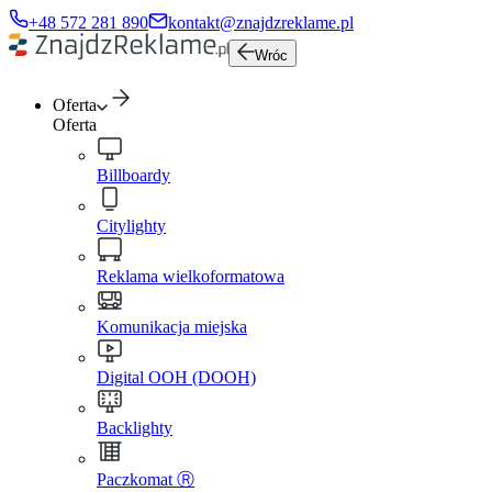
+48 572 281 890
kontakt@znajdzreklame.pl
Wróc
Oferta
Oferta
Billboardy
Citylighty
Reklama wielkoformatowa
Komunikacja miejska
Digital OOH (DOOH)
Backlighty
Paczkomat Ⓡ