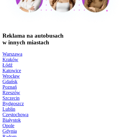
Reklama na autobusach
w innych miastach
Warszawa
Kraków
Łódź
Katowice
Wrocław
Gdańsk
Poznań
Rzeszów
Szczecin
Bydgoszcz
Lublin
Częstochowa
Białystok
Opole
Gdynia
Radom