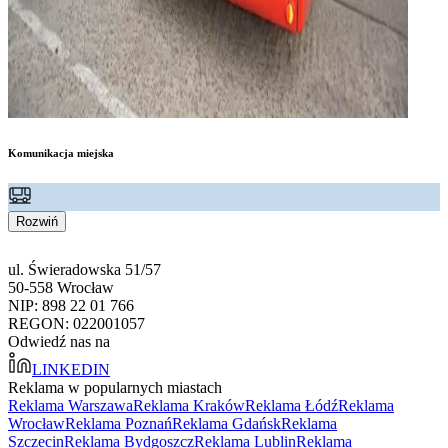
Komunikacja miejska
Rozwiń
ul. Świeradowska 51/57
50-558 Wrocław
NIP: 898 22 01 766
REGON: 022001057
Odwiedź nas na
LINKEDIN
Reklama w popularnych miastach
Reklama Warszawa
Reklama Kraków
Reklama Łódź
Reklama
Wrocław
Reklama Poznań
Reklama Gdańsk
Reklama
Szczecin
Reklama Bydgoszcz
Reklama Lublin
Reklama