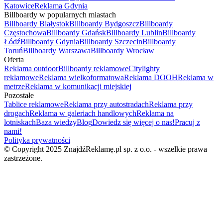
Katowice
Reklama Gdynia
Billboardy w popularnych miastach
Billboardy Białystok
Billboardy Bydgoszcz
Billboardy
Częstochowa
Billboardy Gdańsk
Billboardy Lublin
Billboardy
Łódź
Billboardy Gdynia
Billboardy Szczecin
Billboardy
Toruń
Billboardy Warszawa
Billboardy Wrocław
Oferta
Reklama outdoor
Billboardy reklamowe
Citylighty
reklamowe
Reklama wielkoformatowa
Reklama DOOH
Reklama w
metrze
Reklama w komunikacji miejskiej
Pozostałe
Tablice reklamowe
Reklama przy autostradach
Reklama przy
drogach
Reklama w galeriach handlowych
Reklama na
lotniskach
Baza wiedzy
Blog
Dowiedz się więcej o nas!
Pracuj z
nami!
Polityka prywatności
© Copyright 2025 ZnajdźReklamę.pl sp. z o.o. - wszelkie prawa
zastrzeżone.