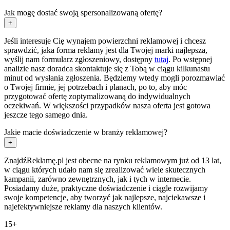
Jak mogę dostać swoją spersonalizowaną ofertę?
+
Jeśli interesuje Cię wynajem powierzchni reklamowej i chcesz
sprawdzić, jaka forma reklamy jest dla Twojej marki najlepsza,
wyślij nam formularz zgłoszeniowy, dostępny
tutaj
. Po wstępnej
analizie nasz doradca skontaktuje się z Tobą w ciągu kilkunastu
minut od wysłania zgłoszenia. Będziemy wtedy mogli porozmawiać
o Twojej firmie, jej potrzebach i planach, po to, aby móc
przygotować ofertę zoptymalizowaną do indywidualnych
oczekiwań. W większości przypadków nasza oferta jest gotowa
jeszcze tego samego dnia.
Jakie macie doświadczenie w branży reklamowej?
+
ZnajdźReklamę.pl jest obecne na rynku reklamowym już od 13 lat,
w ciągu których udało nam się zrealizować wiele skutecznych
kampanii, zarówno zewnętrznych, jak i tych w internecie.
Posiadamy duże, praktyczne doświadczenie i ciągle rozwijamy
swoje kompetencje, aby tworzyć jak najlepsze, najciekawsze i
najefektywniejsze reklamy dla naszych klientów.
15+