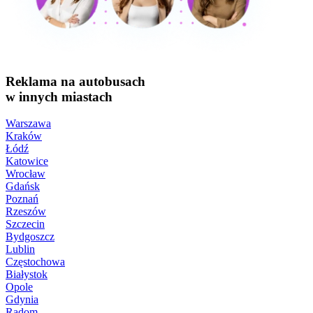
Reklama na autobusach
w innych miastach
Warszawa
Kraków
Łódź
Katowice
Wrocław
Gdańsk
Poznań
Rzeszów
Szczecin
Bydgoszcz
Lublin
Częstochowa
Białystok
Opole
Gdynia
Radom