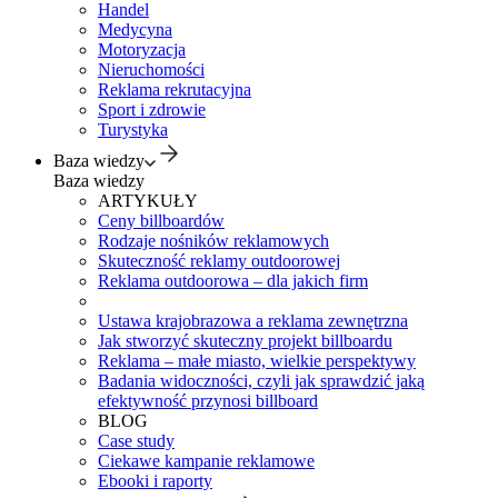
Handel
Medycyna
Motoryzacja
Nieruchomości
Reklama rekrutacyjna
Sport i zdrowie
Turystyka
Baza wiedzy
Baza wiedzy
ARTYKUŁY
Ceny billboardów
Rodzaje nośników reklamowych
Skuteczność reklamy outdoorowej
Reklama outdoorowa – dla jakich firm
Ustawa krajobrazowa a reklama zewnętrzna
Jak stworzyć skuteczny projekt billboardu
Reklama – małe miasto, wielkie perspektywy
Badania widoczności, czyli jak sprawdzić jaką
efektywność przynosi billboard
BLOG
Case study
Ciekawe kampanie reklamowe
Ebooki i raporty