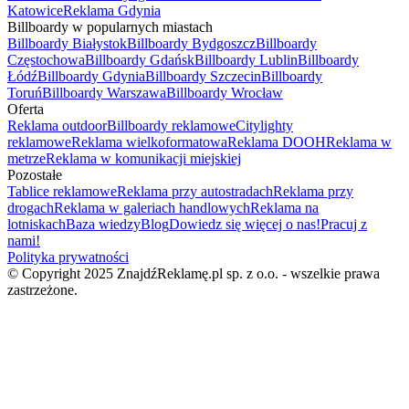
Katowice
Reklama Gdynia
Billboardy w popularnych miastach
Billboardy Białystok
Billboardy Bydgoszcz
Billboardy
Częstochowa
Billboardy Gdańsk
Billboardy Lublin
Billboardy
Łódź
Billboardy Gdynia
Billboardy Szczecin
Billboardy
Toruń
Billboardy Warszawa
Billboardy Wrocław
Oferta
Reklama outdoor
Billboardy reklamowe
Citylighty
reklamowe
Reklama wielkoformatowa
Reklama DOOH
Reklama w
metrze
Reklama w komunikacji miejskiej
Pozostałe
Tablice reklamowe
Reklama przy autostradach
Reklama przy
drogach
Reklama w galeriach handlowych
Reklama na
lotniskach
Baza wiedzy
Blog
Dowiedz się więcej o nas!
Pracuj z
nami!
Polityka prywatności
© Copyright 2025 ZnajdźReklamę.pl sp. z o.o. - wszelkie prawa
zastrzeżone.