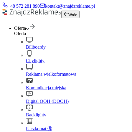
+48 572 281 890
kontakt@znajdzreklame.pl
Wróc
Oferta
Oferta
Billboardy
Citylighty
Reklama wielkoformatowa
Komunikacja miejska
Digital OOH (DOOH)
Backlighty
Paczkomat Ⓡ