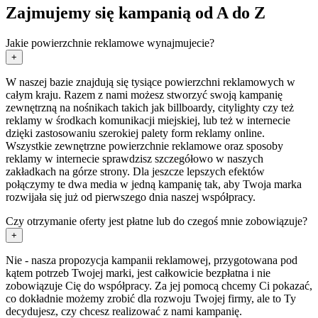
Zajmujemy się kampanią od A do Z
Jakie powierzchnie reklamowe wynajmujecie?
+
W naszej bazie znajdują się tysiące powierzchni reklamowych w
całym kraju. Razem z nami możesz stworzyć swoją kampanię
zewnętrzną na nośnikach takich jak billboardy, citylighty czy też
reklamy w środkach komunikacji miejskiej, lub też w internecie
dzięki zastosowaniu szerokiej palety form reklamy online.
Wszystkie zewnętrzne powierzchnie reklamowe oraz sposoby
reklamy w internecie sprawdzisz szczegółowo w naszych
zakładkach na górze strony. Dla jeszcze lepszych efektów
połączymy te dwa media w jedną kampanię tak, aby Twoja marka
rozwijała się już od pierwszego dnia naszej współpracy.
Czy otrzymanie oferty jest płatne lub do czegoś mnie zobowiązuje?
+
Nie - nasza propozycja kampanii reklamowej, przygotowana pod
kątem potrzeb Twojej marki, jest całkowicie bezpłatna i nie
zobowiązuje Cię do współpracy. Za jej pomocą chcemy Ci pokazać,
co dokładnie możemy zrobić dla rozwoju Twojej firmy, ale to Ty
decydujesz, czy chcesz realizować z nami kampanię.