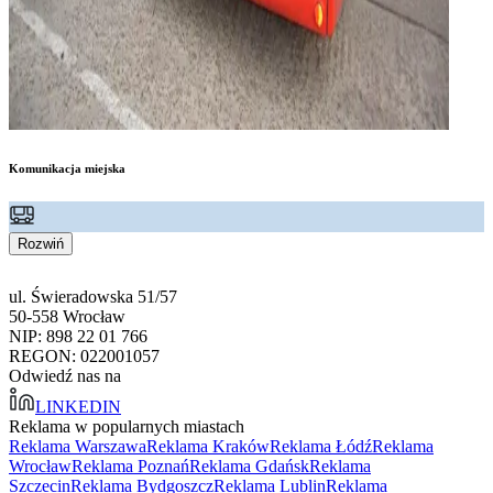
Komunikacja miejska
Rozwiń
ul. Świeradowska 51/57
50-558 Wrocław
NIP: 898 22 01 766
REGON: 022001057
Odwiedź nas na
LINKEDIN
Reklama w popularnych miastach
Reklama Warszawa
Reklama Kraków
Reklama Łódź
Reklama
Wrocław
Reklama Poznań
Reklama Gdańsk
Reklama
Szczecin
Reklama Bydgoszcz
Reklama Lublin
Reklama