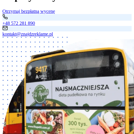
Otrzymaj bezpłatną wycenę
+48 572 281 890
kontakt@znajdzreklame.pl