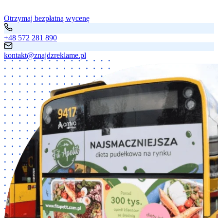
Otrzymaj bezpłatną wycenę
+48 572 281 890
kontakt@znajdzreklame.pl