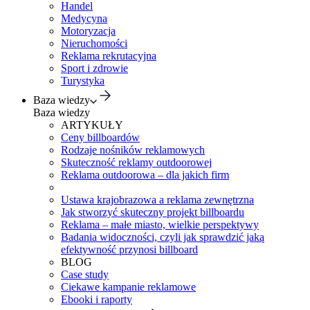
Handel
Medycyna
Motoryzacja
Nieruchomości
Reklama rekrutacyjna
Sport i zdrowie
Turystyka
Baza wiedzy
Baza wiedzy
ARTYKUŁY
Ceny billboardów
Rodzaje nośników reklamowych
Skuteczność reklamy outdoorowej
Reklama outdoorowa – dla jakich firm
Ustawa krajobrazowa a reklama zewnętrzna
Jak stworzyć skuteczny projekt billboardu
Reklama – małe miasto, wielkie perspektywy
Badania widoczności, czyli jak sprawdzić jaką
efektywność przynosi billboard
BLOG
Case study
Ciekawe kampanie reklamowe
Ebooki i raporty