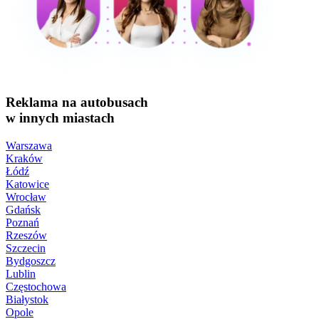
Reklama na autobusach
w innych miastach
Warszawa
Kraków
Łódź
Katowice
Wrocław
Gdańsk
Poznań
Rzeszów
Szczecin
Bydgoszcz
Lublin
Częstochowa
Białystok
Opole