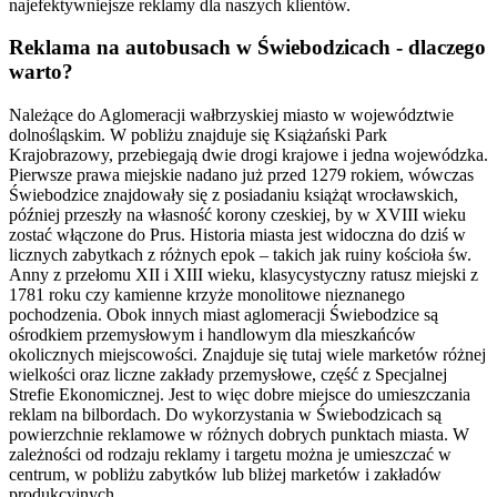
najefektywniejsze reklamy dla naszych klientów.
Reklama na autobusach w Świebodzicach - dlaczego
warto?
Należące do Aglomeracji wałbrzyskiej miasto w województwie
dolnośląskim. W pobliżu znajduje się Książański Park
Krajobrazowy, przebiegają dwie drogi krajowe i jedna wojewódzka.
Pierwsze prawa miejskie nadano już przed 1279 rokiem, wówczas
Świebodzice znajdowały się z posiadaniu książąt wrocławskich,
później przeszły na własność korony czeskiej, by w XVIII wieku
zostać włączone do Prus. Historia miasta jest widoczna do dziś w
licznych zabytkach z różnych epok – takich jak ruiny kościoła św.
Anny z przełomu XII i XIII wieku, klasycystyczny ratusz miejski z
1781 roku czy kamienne krzyże monolitowe nieznanego
pochodzenia. Obok innych miast aglomeracji Świebodzice są
ośrodkiem przemysłowym i handlowym dla mieszkańców
okolicznych miejscowości. Znajduje się tutaj wiele marketów różnej
wielkości oraz liczne zakłady przemysłowe, część z Specjalnej
Strefie Ekonomicznej. Jest to więc dobre miejsce do umieszczania
reklam na bilbordach. Do wykorzystania w Świebodzicach są
powierzchnie reklamowe w różnych dobrych punktach miasta. W
zależności od rodzaju reklamy i targetu można je umieszczać w
centrum, w pobliżu zabytków lub bliżej marketów i zakładów
produkcyjnych.