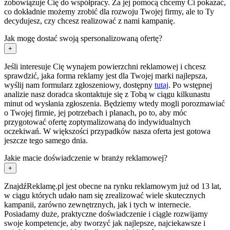
zobowiązuje Cię do współpracy. Za jej pomocą chcemy Ci pokazać,
co dokładnie możemy zrobić dla rozwoju Twojej firmy, ale to Ty
decydujesz, czy chcesz realizować z nami kampanię.
Jak mogę dostać swoją spersonalizowaną ofertę?
+
Jeśli interesuje Cię wynajem powierzchni reklamowej i chcesz
sprawdzić, jaka forma reklamy jest dla Twojej marki najlepsza,
wyślij nam formularz zgłoszeniowy, dostępny
tutaj
. Po wstępnej
analizie nasz doradca skontaktuje się z Tobą w ciągu kilkunastu
minut od wysłania zgłoszenia. Będziemy wtedy mogli porozmawiać
o Twojej firmie, jej potrzebach i planach, po to, aby móc
przygotować ofertę zoptymalizowaną do indywidualnych
oczekiwań. W większości przypadków nasza oferta jest gotowa
jeszcze tego samego dnia.
Jakie macie doświadczenie w branży reklamowej?
+
ZnajdźReklamę.pl jest obecne na rynku reklamowym już od 13 lat,
w ciągu których udało nam się zrealizować wiele skutecznych
kampanii, zarówno zewnętrznych, jak i tych w internecie.
Posiadamy duże, praktyczne doświadczenie i ciągle rozwijamy
swoje kompetencje, aby tworzyć jak najlepsze, najciekawsze i