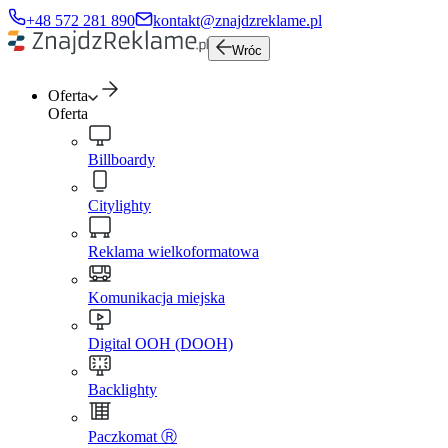
+48 572 281 890
kontakt@znajdzreklame.pl
Wróc
Oferta
Oferta
Billboardy
Citylighty
Reklama wielkoformatowa
Komunikacja miejska
Digital OOH (DOOH)
Backlighty
Paczkomat Ⓡ