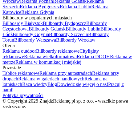
Wrocław
Reklama Poznań
Reklama Gdańsk
Reklama
Szczecin
Reklama Bydgoszcz
Reklama Lublin
Reklama
Katowice
Reklama Gdynia
Billboardy w popularnych miastach
Billboardy Białystok
Billboardy Bydgoszcz
Billboardy
Częstochowa
Billboardy Gdańsk
Billboardy Lublin
Billboardy
Łódź
Billboardy Gdynia
Billboardy Szczecin
Billboardy
Toruń
Billboardy Warszawa
Billboardy Wrocław
Oferta
Reklama outdoor
Billboardy reklamowe
Citylighty
reklamowe
Reklama wielkoformatowa
Reklama DOOH
Reklama w
metrze
Reklama w komunikacji miejskiej
Pozostałe
Tablice reklamowe
Reklama przy autostradach
Reklama przy
drogach
Reklama w galeriach handlowych
Reklama na
lotniskach
Baza wiedzy
Blog
Dowiedz się więcej o nas!
Pracuj z
nami!
Polityka prywatności
© Copyright 2025 ZnajdźReklamę.pl sp. z o.o. - wszelkie prawa
zastrzeżone.