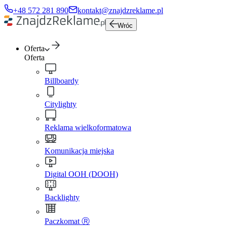
+48 572 281 890
kontakt@znajdzreklame.pl
Wróc
Oferta
Oferta
Billboardy
Citylighty
Reklama wielkoformatowa
Komunikacja miejska
Digital OOH (DOOH)
Backlighty
Paczkomat Ⓡ