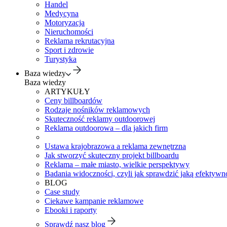
Handel
Medycyna
Motoryzacja
Nieruchomości
Reklama rekrutacyjna
Sport i zdrowie
Turystyka
Baza wiedzy
Baza wiedzy
ARTYKUŁY
Ceny billboardów
Rodzaje nośników reklamowych
Skuteczność reklamy outdoorowej
Reklama outdoorowa – dla jakich firm
Ustawa krajobrazowa a reklama zewnętrzna
Jak stworzyć skuteczny projekt billboardu
Reklama – małe miasto, wielkie perspektywy
Badania widoczności, czyli jak sprawdzić jaką efektywno
BLOG
Case study
Ciekawe kampanie reklamowe
Ebooki i raporty
Sprawdź nasz blog