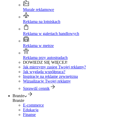
Murale reklamowe
Reklama na lotniskach
Reklama w galeriach handlowych
Reklama w metrze
Reklama przy autostradach
DOWIEDZ SIĘ WIĘCEJ!
Jak mierzymy zasięg Twojej reklamy?
Jak wygląda współpraca?
Inspiracje na reklamę zewnętrzną
Wizualizacje Twojej reklamy
Sprawdź cennik
Branże
Branże
E-commerce
Edukacja
Finanse