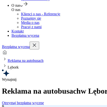
O nas
O nas
Klienci o nas - Referencje
Poznajmy się
Media o nas
Pracuj z nami
Kontakt
Bezpłatna wycena
Bezpłatna wycena
Reklama na autobusach
Lębork
Wynajmij
Reklama na autobusach
w Lębo
Otrzymaj bezpłatną wycenę