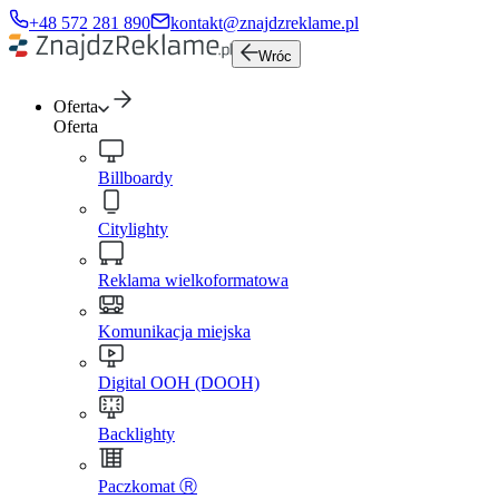
+48 572 281 890
kontakt@znajdzreklame.pl
Wróc
Oferta
Oferta
Billboardy
Citylighty
Reklama wielkoformatowa
Komunikacja miejska
Digital OOH (DOOH)
Backlighty
Paczkomat Ⓡ