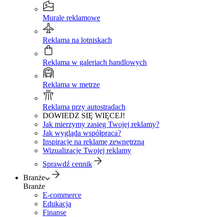
Murale reklamowe
Reklama na lotniskach
Reklama w galeriach handlowych
Reklama w metrze
Reklama przy autostradach
DOWIEDZ SIĘ WIĘCEJ!
Jak mierzymy zasięg Twojej reklamy?
Jak wygląda współpraca?
Inspiracje na reklamę zewnętrzną
Wizualizacje Twojej reklamy
Sprawdź cennik
Branże
Branże
E-commerce
Edukacja
Finanse