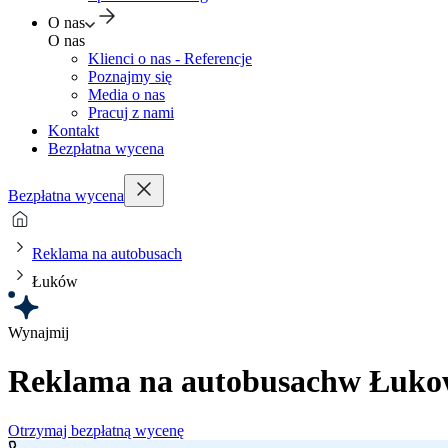
O nas
O nas
Klienci o nas - Referencje
Poznajmy się
Media o nas
Pracuj z nami
Kontakt
Bezpłatna wycena
Bezpłatna wycena
Reklama na autobusach
Łuków
Wynajmij
Reklama na autobusach
w Łuko
Otrzymaj bezpłatną wycenę