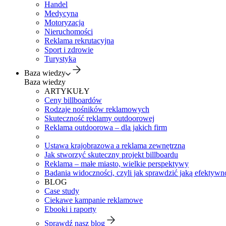
Handel
Medycyna
Motoryzacja
Nieruchomości
Reklama rekrutacyjna
Sport i zdrowie
Turystyka
Baza wiedzy
Baza wiedzy
ARTYKUŁY
Ceny billboardów
Rodzaje nośników reklamowych
Skuteczność reklamy outdoorowej
Reklama outdoorowa – dla jakich firm
Ustawa krajobrazowa a reklama zewnętrzna
Jak stworzyć skuteczny projekt billboardu
Reklama – małe miasto, wielkie perspektywy
Badania widoczności, czyli jak sprawdzić jaką efektywno
BLOG
Case study
Ciekawe kampanie reklamowe
Ebooki i raporty
Sprawdź nasz blog