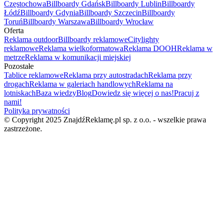
Częstochowa
Billboardy Gdańsk
Billboardy Lublin
Billboardy
Łódź
Billboardy Gdynia
Billboardy Szczecin
Billboardy
Toruń
Billboardy Warszawa
Billboardy Wrocław
Oferta
Reklama outdoor
Billboardy reklamowe
Citylighty
reklamowe
Reklama wielkoformatowa
Reklama DOOH
Reklama w
metrze
Reklama w komunikacji miejskiej
Pozostałe
Tablice reklamowe
Reklama przy autostradach
Reklama przy
drogach
Reklama w galeriach handlowych
Reklama na
lotniskach
Baza wiedzy
Blog
Dowiedz się więcej o nas!
Pracuj z
nami!
Polityka prywatności
© Copyright 2025 ZnajdźReklamę.pl sp. z o.o. - wszelkie prawa
zastrzeżone.