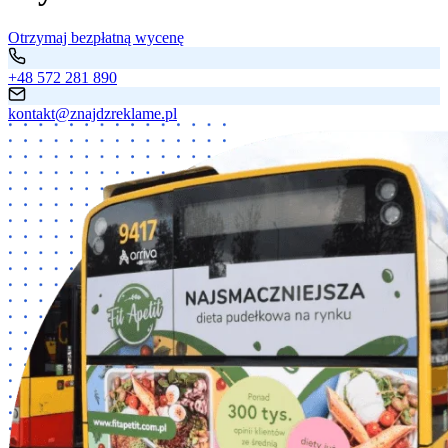
Otrzymaj bezpłatną wycenę
+48 572 281 890
kontakt@znajdzreklame.pl