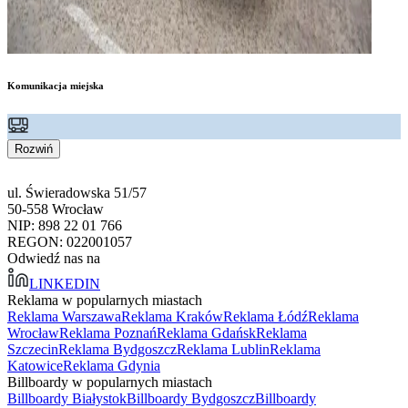
Komunikacja miejska
Rozwiń
ul. Świeradowska 51/57
50-558 Wrocław
NIP: 898 22 01 766
REGON: 022001057
Odwiedź nas na
LINKEDIN
Reklama w popularnych miastach
Reklama Warszawa
Reklama Kraków
Reklama Łódź
Reklama
Wrocław
Reklama Poznań
Reklama Gdańsk
Reklama
Szczecin
Reklama Bydgoszcz
Reklama Lublin
Reklama
Katowice
Reklama Gdynia
Billboardy w popularnych miastach
Billboardy Białystok
Billboardy Bydgoszcz
Billboardy