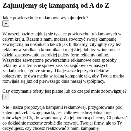
Zajmujemy się kampanią od A do Z
Jakie powierzchnie reklamowe wynajmujecie?
+
W naszej bazie znajdują się tysiące powierzchni reklamowych w
całym kraju. Razem z nami możesz stworzyć swoją kampanię
zewnętrzną na nośnikach takich jak billboardy, citylighty czy też
reklamy w środkach komunikacji miejskiej, lub też w internecie
dzięki zastosowaniu szerokiej palety form reklamy online.
Wszystkie zewnętrzne powierzchnie reklamowe oraz sposoby
reklamy w internecie sprawdzisz szczegółowo w naszych
zakładkach na górze strony. Dla jeszcze lepszych efektów
połączymy te dwa media w jedną kampanię tak, aby Twoja marka
rozwijała się już od pierwszego dnia naszej współpracy.
Czy otrzymanie oferty jest płatne lub do czegoś mnie zobowiązuje?
+
Nie - nasza propozycja kampanii reklamowej, przygotowana pod
kątem potrzeb Twojej marki, jest całkowicie bezpłatna i nie
zobowiązuje Cię do współpracy. Za jej pomocą chcemy Ci pokazać,
co dokładnie możemy zrobić dla rozwoju Twojej firmy, ale to Ty
decydujesz, czy chcesz realizować z nami kampanię.