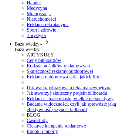
Handel
Medycyna
Motoryzacja
Nieruchomości
Reklama rekrutacyjna
Sport i zdrowie
Turystyka
Baza wiedzy
Baza wiedzy
ARTYKUŁY
Ceny billboardów
Rodzaje nośników reklamowych
Skuteczność reklamy outdoorowej
Reklama outdoorowa – dla jakich firm
Ustawa krajobrazowa a reklama zewnętrzna
Jak stworzyć skuteczny projekt billboardu
Reklama – małe miasto, wielkie perspektywy
Badania widoczności, czyli jak sprawdzić jaką
efektywność przynosi billboard
BLOG
Case study
Ciekawe kampanie reklamowe
Ebooki i raporty