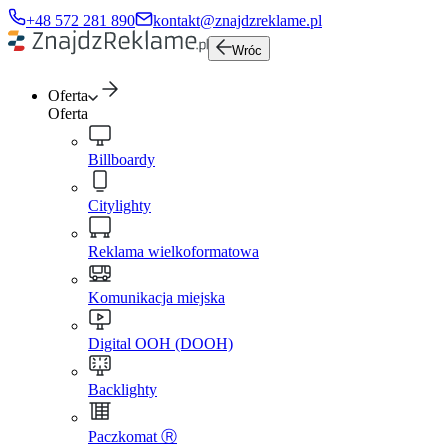
+48 572 281 890
kontakt@znajdzreklame.pl
Wróc
Oferta
Oferta
Billboardy
Citylighty
Reklama wielkoformatowa
Komunikacja miejska
Digital OOH (DOOH)
Backlighty
Paczkomat Ⓡ