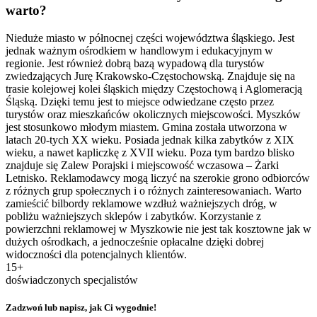
warto?
Nieduże miasto w północnej części województwa śląskiego. Jest
jednak ważnym ośrodkiem w handlowym i edukacyjnym w
regionie. Jest również dobrą bazą wypadową dla turystów
zwiedzających Jurę Krakowsko-Częstochowską. Znajduje się na
trasie kolejowej kolei śląskich między Częstochową i Aglomeracją
Śląską. Dzięki temu jest to miejsce odwiedzane często przez
turystów oraz mieszkańców okolicznych miejscowości. Myszków
jest stosunkowo młodym miastem. Gmina została utworzona w
latach 20-tych XX wieku. Posiada jednak kilka zabytków z XIX
wieku, a nawet kapliczkę z XVII wieku. Poza tym bardzo blisko
znajduje się Zalew Porajski i miejscowość wczasowa – Żarki
Letnisko. Reklamodawcy mogą liczyć na szerokie grono odbiorców
z różnych grup społecznych i o różnych zainteresowaniach. Warto
zamieścić bilbordy reklamowe wzdłuż ważniejszych dróg, w
pobliżu ważniejszych sklepów i zabytków. Korzystanie z
powierzchni reklamowej w Myszkowie nie jest tak kosztowne jak w
dużych ośrodkach, a jednocześnie opłacalne dzięki dobrej
widoczności dla potencjalnych klientów.
15+
doświadczonych specjalistów
Zadzwoń lub napisz, jak Ci wygodnie!