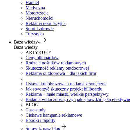
Handel
Medycyna
Motoryzacja
Nieruchomości
Reklama rekrutacyjna
Sport i zdrowie
Turystyka
Baza wiedzy
Baza wiedzy
ARTYKUŁY
Ceny billboardów
Rodzaje nośników reklamowych
Skuteczność reklamy outdoorowej
Reklama outdoorowa – dla jakich firm
Ustawa krajobrazowa a reklama zewnętrzna
Jak stworzyć skuteczny projekt billboardu
Reklama – małe miasto, wielkie perspektywy
Badania widoczności, czyli jak sprawdzić jaką efektywno
BLOG
Case study
Ciekawe kampanie reklamowe
Ebooki i raporty
Sprawdź nasz blog