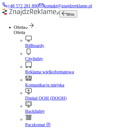
+48 572 281 890
kontakt@znajdzreklame.pl
Wróc
Oferta
Oferta
Billboardy
Citylighty
Reklama wielkoformatowa
Komunikacja miejska
Digital OOH (DOOH)
Backlighty
Paczkomat Ⓡ