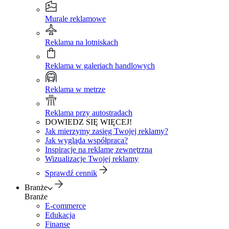
Murale reklamowe
Reklama na lotniskach
Reklama w galeriach handlowych
Reklama w metrze
Reklama przy autostradach
DOWIEDZ SIĘ WIĘCEJ!
Jak mierzymy zasięg Twojej reklamy?
Jak wygląda współpraca?
Inspiracje na reklamę zewnętrzną
Wizualizacje Twojej reklamy
Sprawdź cennik
Branże
Branże
E-commerce
Edukacja
Finanse