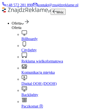
+48 572 281 890
kontakt@znajdzreklame.pl
Wróc
Oferta
Oferta
Billboardy
Citylighty
Reklama wielkoformatowa
Komunikacja miejska
Digital OOH (DOOH)
Backlighty
Paczkomat Ⓡ