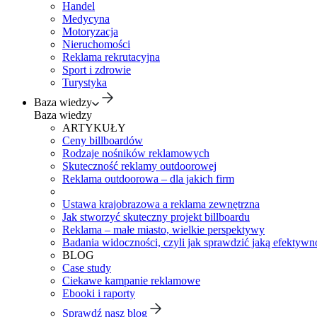
Handel
Medycyna
Motoryzacja
Nieruchomości
Reklama rekrutacyjna
Sport i zdrowie
Turystyka
Baza wiedzy
Baza wiedzy
ARTYKUŁY
Ceny billboardów
Rodzaje nośników reklamowych
Skuteczność reklamy outdoorowej
Reklama outdoorowa – dla jakich firm
Ustawa krajobrazowa a reklama zewnętrzna
Jak stworzyć skuteczny projekt billboardu
Reklama – małe miasto, wielkie perspektywy
Badania widoczności, czyli jak sprawdzić jaką efektywno
BLOG
Case study
Ciekawe kampanie reklamowe
Ebooki i raporty
Sprawdź nasz blog