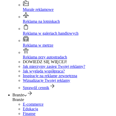
Murale reklamowe
Reklama na lotniskach
Reklama w galeriach handlowych
Reklama w metrze
Reklama przy autostradach
DOWIEDZ SIĘ WIĘCEJ!
Jak mierzymy zasięg Twojej reklamy?
Jak wygląda współpraca?
Inspiracje na reklamę zewnętrzną
Wizualizacje Twojej reklamy
Sprawdź cennik
Branże
Branże
E-commerce
Edukacja
Finanse