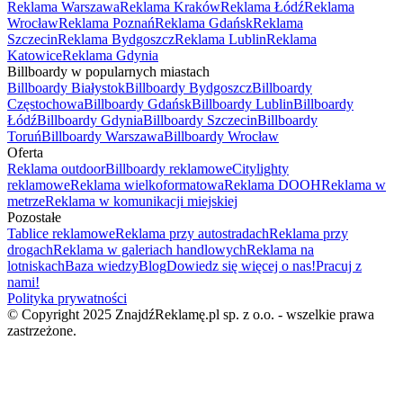
Reklama Warszawa
Reklama Kraków
Reklama Łódź
Reklama
Wrocław
Reklama Poznań
Reklama Gdańsk
Reklama
Szczecin
Reklama Bydgoszcz
Reklama Lublin
Reklama
Katowice
Reklama Gdynia
Billboardy w popularnych miastach
Billboardy Białystok
Billboardy Bydgoszcz
Billboardy
Częstochowa
Billboardy Gdańsk
Billboardy Lublin
Billboardy
Łódź
Billboardy Gdynia
Billboardy Szczecin
Billboardy
Toruń
Billboardy Warszawa
Billboardy Wrocław
Oferta
Reklama outdoor
Billboardy reklamowe
Citylighty
reklamowe
Reklama wielkoformatowa
Reklama DOOH
Reklama w
metrze
Reklama w komunikacji miejskiej
Pozostałe
Tablice reklamowe
Reklama przy autostradach
Reklama przy
drogach
Reklama w galeriach handlowych
Reklama na
lotniskach
Baza wiedzy
Blog
Dowiedz się więcej o nas!
Pracuj z
nami!
Polityka prywatności
© Copyright 2025 ZnajdźReklamę.pl sp. z o.o. - wszelkie prawa
zastrzeżone.