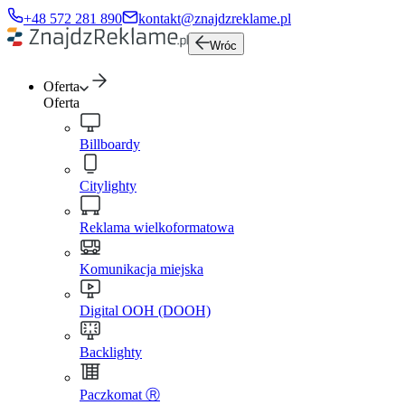
+48 572 281 890
kontakt@znajdzreklame.pl
Wróc
Oferta
Oferta
Billboardy
Citylighty
Reklama wielkoformatowa
Komunikacja miejska
Digital OOH (DOOH)
Backlighty
Paczkomat Ⓡ