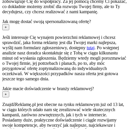
zobowiązuje Cię do współpracy. Za jej pomocą chcemy Ci pokazać,
co dokładnie możemy zrobić dla rozwoju Twojej firmy, ale to Ty
decydujesz, czy chcesz realizować z nami kampanię.
Jak mogę dostać swoją spersonalizowaną ofertę?
+
Jeśli interesuje Cię wynajem powierzchni reklamowej i chcesz
sprawdzić, jaka forma reklamy jest dla Twojej marki najlepsza,
wyślij nam formularz zgłoszeniowy, dostępny
tutaj
. Po wstępnej
analizie nasz doradca skontaktuje się z Tobą w ciągu kilkunastu
minut od wysłania zgłoszenia. Będziemy wtedy mogli porozmawiać
o Twojej firmie, jej potrzebach i planach, po to, aby móc
przygotować ofertę zoptymalizowaną do indywidualnych
oczekiwań. W większości przypadków nasza oferta jest gotowa
jeszcze tego samego dnia.
Jakie macie doświadczenie w branży reklamowej?
+
ZnajdźReklamę.pl jest obecne na rynku reklamowym już od 13 lat,
w ciągu których udało nam się zrealizować wiele skutecznych
kampanii, zarówno zewnętrznych, jak i tych w internecie.
Posiadamy duże, praktyczne doświadczenie i ciągle rozwijamy
swoje kompetencje, aby tworzyć jak najlepsze, najciekawsze i