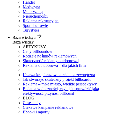
Handel
Medycyna
Motoryzacja
Nieruchomości
Reklama rekrutacyjna
Sport i zdrowie
Turystyka
Baza wiedzy
Baza wiedzy
ARTYKUŁY
Ceny billboardów
Rodzaje nośników reklamowych
Skuteczność reklamy outdoorowej
Reklama outdoorowa – dla jakich firm
Ustawa krajobrazowa a reklama zewnętrzna
Jak stworzyć skuteczny projekt billboardu
Reklama – małe miasto, wielkie perspektywy
Badania widoczności, czyli jak sprawdzić jaką
efektywność przynosi billboard
BLOG
Case study
Ciekawe kampanie reklamowe
Ebooki i raporty