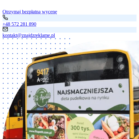
Otrzymaj bezpłatną wycenę
+48 572 281 890
kontakt@znajdzreklame.pl