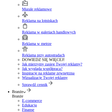
Murale reklamowe
Reklama na lotniskach
Reklama w galeriach handlowych
Reklama w metrze
Reklama przy autostradach
DOWIEDZ SIĘ WIĘCEJ!
Jak mierzymy zasięg Twojej reklamy?
Jak wygląda współpraca?
Inspiracje na reklamę zewnętrzną
Wizualizacje Twojej reklamy
Sprawdź cennik
Branże
Branże
E-commerce
Edukacja
Finanse