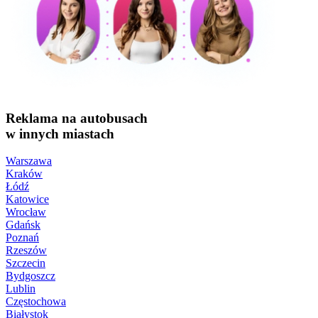
Reklama na autobusach
w innych miastach
Warszawa
Kraków
Łódź
Katowice
Wrocław
Gdańsk
Poznań
Rzeszów
Szczecin
Bydgoszcz
Lublin
Częstochowa
Białystok