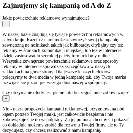
Zajmujemy się kampanią od A do Z
Jakie powierzchnie reklamowe wynajmujecie?
+
W naszej bazie znajdują się tysiące powierzchni reklamowych w
całym kraju. Razem z nami możesz stworzyć swoją kampanię
zewnętrzną na nośnikach takich jak billboardy, citylighty czy też
reklamy w środkach komunikacji miejskiej, lub też w internecie
dzięki zastosowaniu szerokiej palety form reklamy online.
Wszystkie zewnętrzne powierzchnie reklamowe oraz sposoby
reklamy w internecie sprawdzisz szczegółowo w naszych
zakładkach na górze strony. Dla jeszcze lepszych efektów
połączymy te dwa media w jedną kampanię tak, aby Twoja marka
rozwijała się już od pierwszego dnia naszej współpracy.
Czy otrzymanie oferty jest płatne lub do czegoś mnie zobowiązuje?
+
Nie - nasza propozycja kampanii reklamowej, przygotowana pod
kątem potrzeb Twojej marki, jest całkowicie bezpłatna i nie
zobowiązuje Cię do współpracy. Za jej pomocą chcemy Ci pokazać,
co dokładnie możemy zrobić dla rozwoju Twojej firmy, ale to Ty
decydujesz, czy chcesz realizować z nami kampanię.