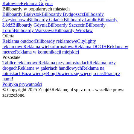
Katowice
Reklama Gdynia
Billboardy w popularnych miastach
Billboardy Białystok
Billboardy Bydgoszcz
Billboardy
Częstochowa
Billboardy Gdańsk
Billboardy Lublin
Billboardy
Łódź
Billboardy Gdynia
Billboardy Szczecin
Billboardy
Toruń
Billboardy Warszawa
Billboardy Wrocław
Oferta
Reklama outdoor
Billboardy reklamowe
Citylighty
reklamowe
Reklama wielkoformatowa
Reklama DOOH
Reklama w
metrze
Reklama w komunikacji miejskiej
Pozostałe
Tablice reklamowe
Reklama przy autostradach
Reklama przy
drogach
Reklama w galeriach handlowych
Reklama na
lotniskach
Baza wiedzy
Blog
Dowiedz się więcej o nas!
Pracuj z
nami!
Polityka prywatności
© Copyright 2025 ZnajdźReklamę.pl sp. z o.o. - wszelkie prawa
zastrzeżone.