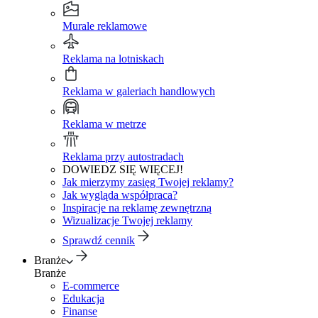
Murale reklamowe
Reklama na lotniskach
Reklama w galeriach handlowych
Reklama w metrze
Reklama przy autostradach
DOWIEDZ SIĘ WIĘCEJ!
Jak mierzymy zasięg Twojej reklamy?
Jak wygląda współpraca?
Inspiracje na reklamę zewnętrzną
Wizualizacje Twojej reklamy
Sprawdź cennik
Branże
Branże
E-commerce
Edukacja
Finanse