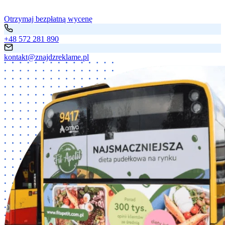
Otrzymaj bezpłatną wycenę
+48 572 281 890
kontakt@znajdzreklame.pl