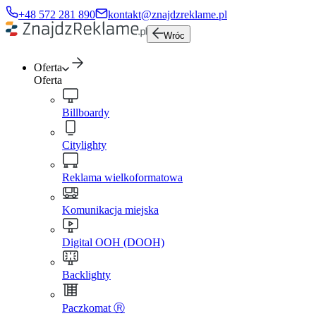
+48 572 281 890
kontakt@znajdzreklame.pl
Wróc
Oferta
Oferta
Billboardy
Citylighty
Reklama wielkoformatowa
Komunikacja miejska
Digital OOH (DOOH)
Backlighty
Paczkomat Ⓡ