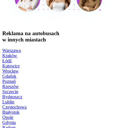
Reklama na autobusach
w innych miastach
Warszawa
Kraków
Łódź
Katowice
Wrocław
Gdańsk
Poznań
Rzeszów
Szczecin
Bydgoszcz
Lublin
Częstochowa
Białystok
Opole
Gdynia
Radom