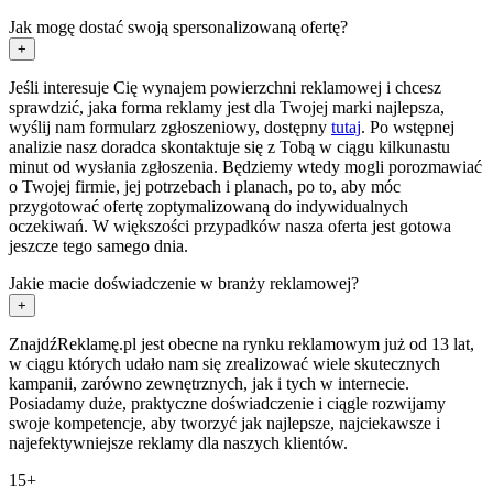
Jak mogę dostać swoją spersonalizowaną ofertę?
+
Jeśli interesuje Cię wynajem powierzchni reklamowej i chcesz
sprawdzić, jaka forma reklamy jest dla Twojej marki najlepsza,
wyślij nam formularz zgłoszeniowy, dostępny
tutaj
. Po wstępnej
analizie nasz doradca skontaktuje się z Tobą w ciągu kilkunastu
minut od wysłania zgłoszenia. Będziemy wtedy mogli porozmawiać
o Twojej firmie, jej potrzebach i planach, po to, aby móc
przygotować ofertę zoptymalizowaną do indywidualnych
oczekiwań. W większości przypadków nasza oferta jest gotowa
jeszcze tego samego dnia.
Jakie macie doświadczenie w branży reklamowej?
+
ZnajdźReklamę.pl jest obecne na rynku reklamowym już od 13 lat,
w ciągu których udało nam się zrealizować wiele skutecznych
kampanii, zarówno zewnętrznych, jak i tych w internecie.
Posiadamy duże, praktyczne doświadczenie i ciągle rozwijamy
swoje kompetencje, aby tworzyć jak najlepsze, najciekawsze i
najefektywniejsze reklamy dla naszych klientów.
15+