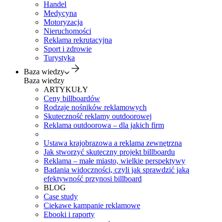
Handel
Medycyna
Motoryzacja
Nieruchomości
Reklama rekrutacyjna
Sport i zdrowie
Turystyka
Baza wiedzy
Baza wiedzy
ARTYKUŁY
Ceny billboardów
Rodzaje nośników reklamowych
Skuteczność reklamy outdoorowej
Reklama outdoorowa – dla jakich firm
Ustawa krajobrazowa a reklama zewnętrzna
Jak stworzyć skuteczny projekt billboardu
Reklama – małe miasto, wielkie perspektywy
Badania widoczności, czyli jak sprawdzić jaką
efektywność przynosi billboard
BLOG
Case study
Ciekawe kampanie reklamowe
Ebooki i raporty