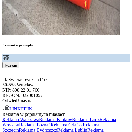
Komunikacja miejska
Rozwiń
ul. Świeradowska 51/57
50-558 Wrocław
NIP: 898 22 01 766
REGON: 022001057
Odwiedź nas na
LINKEDIN
Reklama w popularnych miastach
Reklama Warszawa
Reklama Kraków
Reklama Łódź
Reklama
Wrocław
Reklama Poznań
Reklama Gdańsk
Reklama
Szczecin
Reklama Bydgoszcz
Reklama Lublin
Reklama