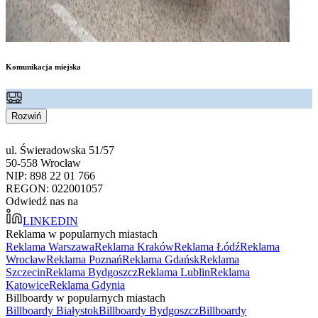
Komunikacja miejska
Rozwiń
ul. Świeradowska 51/57
50-558 Wrocław
NIP: 898 22 01 766
REGON: 022001057
Odwiedź nas na
LINKEDIN
Reklama w popularnych miastach
Reklama Warszawa
Reklama Kraków
Reklama Łódź
Reklama
Wrocław
Reklama Poznań
Reklama Gdańsk
Reklama
Szczecin
Reklama Bydgoszcz
Reklama Lublin
Reklama
Katowice
Reklama Gdynia
Billboardy w popularnych miastach
Billboardy Białystok
Billboardy Bydgoszcz
Billboardy