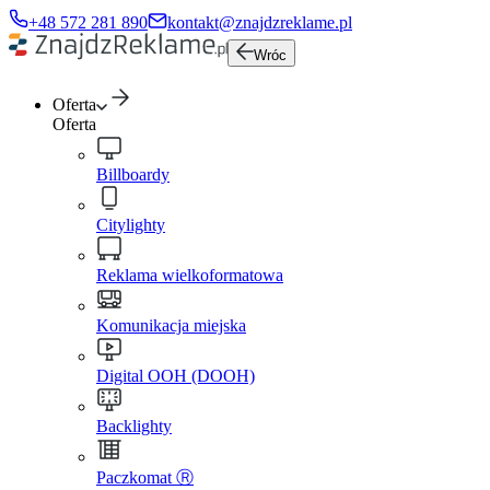
+48 572 281 890
kontakt@znajdzreklame.pl
Wróc
Oferta
Oferta
Billboardy
Citylighty
Reklama wielkoformatowa
Komunikacja miejska
Digital OOH (DOOH)
Backlighty
Paczkomat Ⓡ