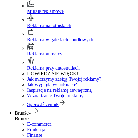
Murale reklamowe
Reklama na lotniskach
Reklama w galeriach handlowych
Reklama w metrze
Reklama przy autostradach
DOWIEDZ SIĘ WIĘCEJ!
Jak mierzymy zasięg Twojej reklamy?
Jak wygląda współpraca?
Inspiracje na reklamę zewnętrzną
Wizualizacje Twojej reklamy
Sprawdź cennik
Branże
Branże
E-commerce
Edukacja
Finanse