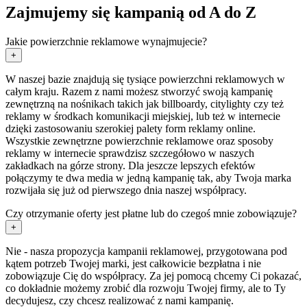
Zajmujemy się kampanią od A do Z
Jakie powierzchnie reklamowe wynajmujecie?
+
W naszej bazie znajdują się tysiące powierzchni reklamowych w
całym kraju. Razem z nami możesz stworzyć swoją kampanię
zewnętrzną na nośnikach takich jak billboardy, citylighty czy też
reklamy w środkach komunikacji miejskiej, lub też w internecie
dzięki zastosowaniu szerokiej palety form reklamy online.
Wszystkie zewnętrzne powierzchnie reklamowe oraz sposoby
reklamy w internecie sprawdzisz szczegółowo w naszych
zakładkach na górze strony. Dla jeszcze lepszych efektów
połączymy te dwa media w jedną kampanię tak, aby Twoja marka
rozwijała się już od pierwszego dnia naszej współpracy.
Czy otrzymanie oferty jest płatne lub do czegoś mnie zobowiązuje?
+
Nie - nasza propozycja kampanii reklamowej, przygotowana pod
kątem potrzeb Twojej marki, jest całkowicie bezpłatna i nie
zobowiązuje Cię do współpracy. Za jej pomocą chcemy Ci pokazać,
co dokładnie możemy zrobić dla rozwoju Twojej firmy, ale to Ty
decydujesz, czy chcesz realizować z nami kampanię.