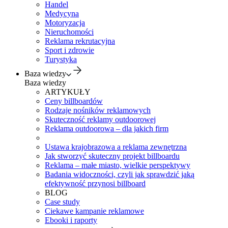
Handel
Medycyna
Motoryzacja
Nieruchomości
Reklama rekrutacyjna
Sport i zdrowie
Turystyka
Baza wiedzy
Baza wiedzy
ARTYKUŁY
Ceny billboardów
Rodzaje nośników reklamowych
Skuteczność reklamy outdoorowej
Reklama outdoorowa – dla jakich firm
Ustawa krajobrazowa a reklama zewnętrzna
Jak stworzyć skuteczny projekt billboardu
Reklama – małe miasto, wielkie perspektywy
Badania widoczności, czyli jak sprawdzić jaką
efektywność przynosi billboard
BLOG
Case study
Ciekawe kampanie reklamowe
Ebooki i raporty