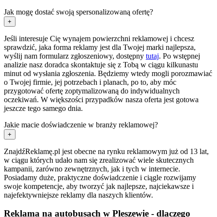
Jak mogę dostać swoją spersonalizowaną ofertę?
+
Jeśli interesuje Cię wynajem powierzchni reklamowej i chcesz
sprawdzić, jaka forma reklamy jest dla Twojej marki najlepsza,
wyślij nam formularz zgłoszeniowy, dostępny
tutaj
. Po wstępnej
analizie nasz doradca skontaktuje się z Tobą w ciągu kilkunastu
minut od wysłania zgłoszenia. Będziemy wtedy mogli porozmawiać
o Twojej firmie, jej potrzebach i planach, po to, aby móc
przygotować ofertę zoptymalizowaną do indywidualnych
oczekiwań. W większości przypadków nasza oferta jest gotowa
jeszcze tego samego dnia.
Jakie macie doświadczenie w branży reklamowej?
+
ZnajdźReklamę.pl jest obecne na rynku reklamowym już od 13 lat,
w ciągu których udało nam się zrealizować wiele skutecznych
kampanii, zarówno zewnętrznych, jak i tych w internecie.
Posiadamy duże, praktyczne doświadczenie i ciągle rozwijamy
swoje kompetencje, aby tworzyć jak najlepsze, najciekawsze i
najefektywniejsze reklamy dla naszych klientów.
Reklama na autobusach w Pleszewie - dlaczego