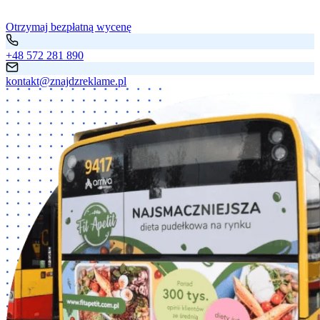
Otrzymaj bezpłatną wycenę
+48 572 281 890
kontakt@znajdzreklame.pl