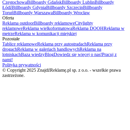
Częstochowa
Billboardy Gdańsk
Billboardy Lublin
Billboardy
Łódź
Billboardy Gdynia
Billboardy Szczecin
Billboardy
Toruń
Billboardy Warszawa
Billboardy Wrocław
Oferta
Reklama outdoor
Billboardy reklamowe
Citylighty
reklamowe
Reklama wielkoformatowa
Reklama DOOH
Reklama w
metrze
Reklama w komunikacji miejskiej
Pozostałe
Tablice reklamowe
Reklama przy autostradach
Reklama przy
drogach
Reklama w galeriach handlowych
Reklama na
lotniskach
Baza wiedzy
Blog
Dowiedz się więcej o nas!
Pracuj z
nami!
Polityka prywatności
© Copyright 2025 ZnajdźReklamę.pl sp. z o.o. - wszelkie prawa
zastrzeżone.