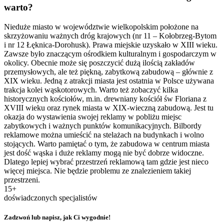
warto?
Nieduże miasto w województwie wielkopolskim położone na
skrzyżowaniu ważnych dróg krajowych (nr 11 – Kołobrzeg-Bytom
i nr 12 Łęknica-Dorohusk). Prawa miejskie uzyskało w XIII wieku.
Zawsze było znaczącym ośrodkiem kulturalnym i gospodarczym w
okolicy. Obecnie może się poszczycić dużą ilością zakładów
przemysłowych, ale też piękną, zabytkową zabudową – głównie z
XIX wieku. Jedną z atrakcji miasta jest ostatnia w Polsce używana
trakcja kolei wąskotorowych. Warto też zobaczyć kilka
historycznych kościołów, m.in. drewniany kościół św Floriana z
XVIII wieku oraz rynek miasta w XIX-wieczną zabudową. Jest tu
okazja do wystawienia swojej reklamy w pobliżu miejsc
zabytkowych i ważnych punktów komunikacyjnych. Bilbordy
reklamowe można umieścić na stelażach na budynkach i wolno
stojących. Warto pamiętać o tym, że zabudowa w centrum miasta
jest dość wąska i duże reklamy mogą nie być dobrze widoczne.
Dlatego lepiej wybrać przestrzeń reklamową tam gdzie jest nieco
więcej miejsca. Nie będzie problemu ze znalezieniem takiej
przestrzeni.
15+
doświadczonych specjalistów
Zadzwoń lub napisz, jak Ci wygodnie!