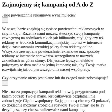
Zajmujemy się kampanią od A do Z
Jakie powierzchnie reklamowe wynajmujecie?
+
W naszej bazie znajdują się tysiące powierzchni reklamowych w
całym kraju. Razem z nami możesz stworzyć swoją kampanię
zewnętrzną na nośnikach takich jak billboardy, citylighty czy też
reklamy w środkach komunikacji miejskiej, lub też w internecie
dzięki zastosowaniu szerokiej palety form reklamy online.
Wszystkie zewnętrzne powierzchnie reklamowe oraz sposoby
reklamy w internecie sprawdzisz szczegółowo w naszych
zakładkach na górze strony. Dla jeszcze lepszych efektów
połączymy te dwa media w jedną kampanię tak, aby Twoja marka
rozwijała się już od pierwszego dnia naszej współpracy.
Czy otrzymanie oferty jest płatne lub do czegoś mnie zobowiązuje?
+
Nie - nasza propozycja kampanii reklamowej, przygotowana pod
kątem potrzeb Twojej marki, jest całkowicie bezpłatna i nie
zobowiązuje Cię do współpracy. Za jej pomocą chcemy Ci pokazać,
co dokładnie możemy zrobić dla rozwoju Twojej firmy, ale to Ty
decydujesz, czy chcesz realizować z nami kampanię.