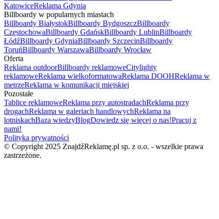
Katowice
Reklama Gdynia
Billboardy w popularnych miastach
Billboardy Białystok
Billboardy Bydgoszcz
Billboardy
Częstochowa
Billboardy Gdańsk
Billboardy Lublin
Billboardy
Łódź
Billboardy Gdynia
Billboardy Szczecin
Billboardy
Toruń
Billboardy Warszawa
Billboardy Wrocław
Oferta
Reklama outdoor
Billboardy reklamowe
Citylighty
reklamowe
Reklama wielkoformatowa
Reklama DOOH
Reklama w
metrze
Reklama w komunikacji miejskiej
Pozostałe
Tablice reklamowe
Reklama przy autostradach
Reklama przy
drogach
Reklama w galeriach handlowych
Reklama na
lotniskach
Baza wiedzy
Blog
Dowiedz się więcej o nas!
Pracuj z
nami!
Polityka prywatności
© Copyright 2025 ZnajdźReklamę.pl sp. z o.o. - wszelkie prawa
zastrzeżone.