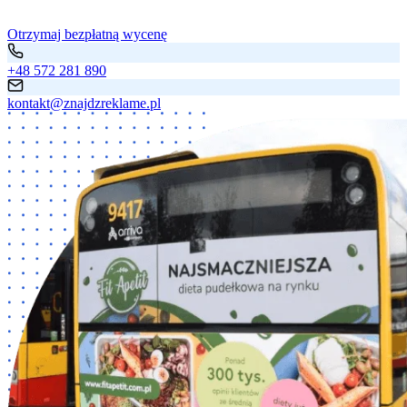
Otrzymaj bezpłatną wycenę
+48 572 281 890
kontakt@znajdzreklame.pl