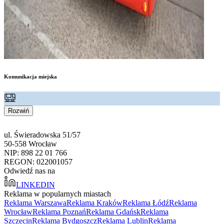
Komunikacja miejska
Rozwiń
ul. Świeradowska 51/57
50-558 Wrocław
NIP: 898 22 01 766
REGON: 022001057
Odwiedź nas na
LINKEDIN
Reklama w popularnych miastach
Reklama Warszawa
Reklama Kraków
Reklama Łódź
Reklama
Wrocław
Reklama Poznań
Reklama Gdańsk
Reklama
Szczecin
Reklama Bydgoszcz
Reklama Lublin
Reklama