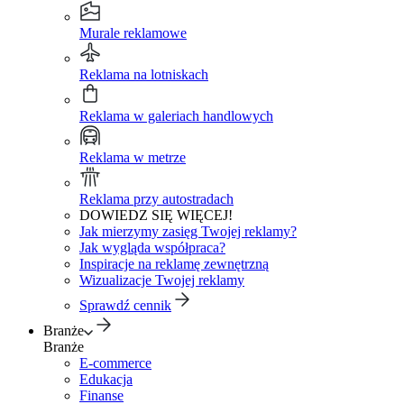
Murale reklamowe
Reklama na lotniskach
Reklama w galeriach handlowych
Reklama w metrze
Reklama przy autostradach
DOWIEDZ SIĘ WIĘCEJ!
Jak mierzymy zasięg Twojej reklamy?
Jak wygląda współpraca?
Inspiracje na reklamę zewnętrzną
Wizualizacje Twojej reklamy
Sprawdź cennik
Branże
Branże
E-commerce
Edukacja
Finanse