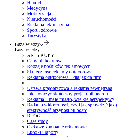
Handel
Medycyna
Motoryzacja
Nieruchomości
Reklama rekrutacyjna
Sport i zdrowie
Turystyka
Baza wiedzy
Baza wiedzy
ARTYKUŁY
Ceny billboardów
Rodzaje nośników reklamowych
Skuteczność reklamy outdoorowej
Reklama outdoorowa – dla jakich firm
Ustawa krajobrazowa a reklama zewnętrzna
Jak stworzyć skuteczny projekt billboardu
Reklama – małe miasto, wielkie perspektywy
Badania widoczności, czyli jak sprawdzić jaką
efektywność przynosi billboard
BLOG
Case study
Ciekawe kampanie reklamowe
Ebooki i raporty