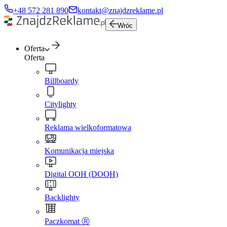
+48 572 281 890
kontakt@znajdzreklame.pl
Wróc
Oferta
Oferta
Billboardy
Citylighty
Reklama wielkoformatowa
Komunikacja miejska
Digital OOH (DOOH)
Backlighty
Paczkomat Ⓡ