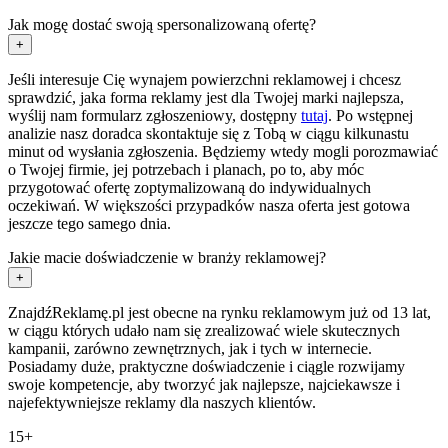
Jak mogę dostać swoją spersonalizowaną ofertę?
+
Jeśli interesuje Cię wynajem powierzchni reklamowej i chcesz
sprawdzić, jaka forma reklamy jest dla Twojej marki najlepsza,
wyślij nam formularz zgłoszeniowy, dostępny
tutaj
. Po wstępnej
analizie nasz doradca skontaktuje się z Tobą w ciągu kilkunastu
minut od wysłania zgłoszenia. Będziemy wtedy mogli porozmawiać
o Twojej firmie, jej potrzebach i planach, po to, aby móc
przygotować ofertę zoptymalizowaną do indywidualnych
oczekiwań. W większości przypadków nasza oferta jest gotowa
jeszcze tego samego dnia.
Jakie macie doświadczenie w branży reklamowej?
+
ZnajdźReklamę.pl jest obecne na rynku reklamowym już od 13 lat,
w ciągu których udało nam się zrealizować wiele skutecznych
kampanii, zarówno zewnętrznych, jak i tych w internecie.
Posiadamy duże, praktyczne doświadczenie i ciągle rozwijamy
swoje kompetencje, aby tworzyć jak najlepsze, najciekawsze i
najefektywniejsze reklamy dla naszych klientów.
15+