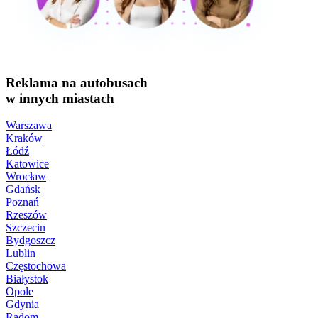
Reklama na autobusach
w innych miastach
Warszawa
Kraków
Łódź
Katowice
Wrocław
Gdańsk
Poznań
Rzeszów
Szczecin
Bydgoszcz
Lublin
Częstochowa
Białystok
Opole
Gdynia
Radom