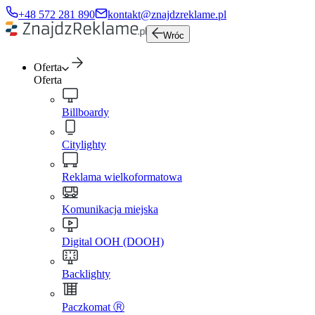
+48 572 281 890
kontakt@znajdzreklame.pl
Wróc
Oferta
Oferta
Billboardy
Citylighty
Reklama wielkoformatowa
Komunikacja miejska
Digital OOH (DOOH)
Backlighty
Paczkomat Ⓡ