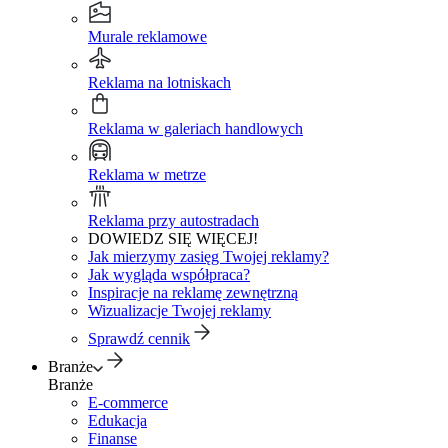
Murale reklamowe
Reklama na lotniskach
Reklama w galeriach handlowych
Reklama w metrze
Reklama przy autostradach
DOWIEDZ SIĘ WIĘCEJ!
Jak mierzymy zasięg Twojej reklamy?
Jak wygląda współpraca?
Inspiracje na reklamę zewnętrzną
Wizualizacje Twojej reklamy
Sprawdź cennik
Branże
Branże
E-commerce
Edukacja
Finanse