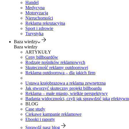
Handel
Medycyna
Motoryzacja
Nieruchomości
Reklama rekrutacyjna
Sport i zdrowie
Turystyka
Baza wiedzy
Baza wiedzy
ARTYKUŁY
Ceny billboardów
Rodzaje nośników reklamowych
Skuteczność reklamy outdoorowej
Reklama outdoorowa – dla jakich firm
Ustawa krajobrazowa a reklama zewnętrzna
Jak stworzyć skuteczny projekt billboardu
Reklama – małe miasto, wielkie perspektywy
Badania widoczności, czyli jak sprawdzić jaką efektywno
BLOG
Case study
Ciekawe kampanie reklamowe
Ebooki i raporty
Sprawdź nasz blog