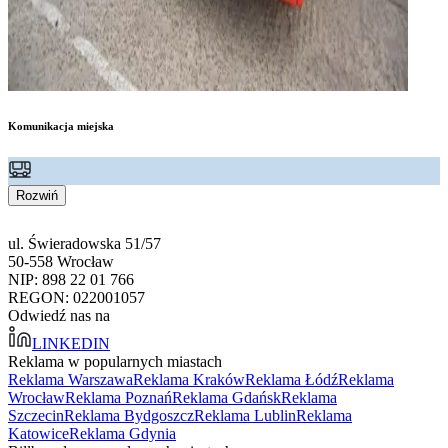
Komunikacja miejska
Rozwiń
ul. Świeradowska 51/57
50-558 Wrocław
NIP: 898 22 01 766
REGON: 022001057
Odwiedź nas na
LINKEDIN
Reklama w popularnych miastach
Reklama Warszawa
Reklama Kraków
Reklama Łódź
Reklama
Wrocław
Reklama Poznań
Reklama Gdańsk
Reklama
Szczecin
Reklama Bydgoszcz
Reklama Lublin
Reklama
Katowice
Reklama Gdynia