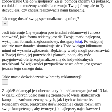
zobowiązuje Cię do współpracy. Za jej pomocą chcemy Ci pokazać,
co dokładnie możemy zrobić dla rozwoju Twojej firmy, ale to Ty
decydujesz, czy chcesz realizować z nami kampanię.
Jak mogę dostać swoją spersonalizowaną ofertę?
+
Jeśli interesuje Cię wynajem powierzchni reklamowej i chcesz
sprawdzić, jaka forma reklamy jest dla Twojej marki najlepsza,
wyślij nam formularz zgłoszeniowy, dostępny
tutaj
. Po wstępnej
analizie nasz doradca skontaktuje się z Tobą w ciągu kilkunastu
minut od wysłania zgłoszenia. Będziemy wtedy mogli porozmawiać
o Twojej firmie, jej potrzebach i planach, po to, aby móc
przygotować ofertę zoptymalizowaną do indywidualnych
oczekiwań. W większości przypadków nasza oferta jest gotowa
jeszcze tego samego dnia.
Jakie macie doświadczenie w branży reklamowej?
+
ZnajdźReklamę.pl jest obecne na rynku reklamowym już od 13 lat,
w ciągu których udało nam się zrealizować wiele skutecznych
kampanii, zarówno zewnętrznych, jak i tych w internecie.
Posiadamy duże, praktyczne doświadczenie i ciągle rozwijamy
swoje kompetencje, aby tworzyć jak najlepsze, najciekawsze i