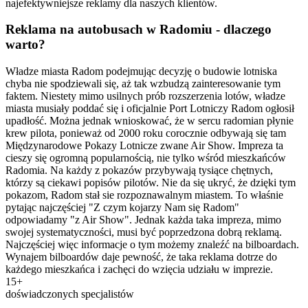
najefektywniejsze reklamy dla naszych klientów.
Reklama na autobusach w Radomiu - dlaczego
warto?
Władze miasta Radom podejmując decyzję o budowie lotniska
chyba nie spodziewali się, aż tak wzbudzą zainteresowanie tym
faktem. Niestety mimo usilnych prób rozszerzenia lotów, władze
miasta musiały poddać się i oficjalnie Port Lotniczy Radom ogłosił
upadłość. Można jednak wnioskować, że w sercu radomian płynie
krew pilota, ponieważ od 2000 roku corocznie odbywają się tam
Międzynarodowe Pokazy Lotnicze zwane Air Show. Impreza ta
cieszy się ogromną popularnością, nie tylko wśród mieszkańców
Radomia. Na każdy z pokazów przybywają tysiące chętnych,
którzy są ciekawi popisów pilotów. Nie da się ukryć, że dzięki tym
pokazom, Radom stał sie rozpoznawalnym miastem. To właśnie
pytając najczęściej "Z czym kojarzy Nam się Radom"
odpowiadamy "z Air Show". Jednak każda taka impreza, mimo
swojej systematyczności, musi być poprzedzona dobrą reklamą.
Najczęściej więc informacje o tym możemy znaleźć na bilboardach.
Wynajem bilboardów daje pewność, że taka reklama dotrze do
każdego mieszkańca i zachęci do wzięcia udziału w imprezie.
15+
doświadczonych specjalistów