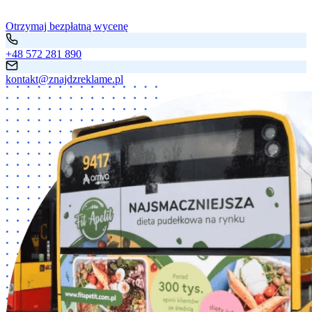
Otrzymaj bezpłatną wycenę
+48 572 281 890
kontakt@znajdzreklame.pl