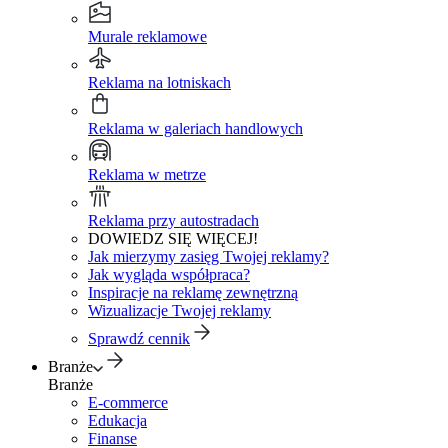
Murale reklamowe
Reklama na lotniskach
Reklama w galeriach handlowych
Reklama w metrze
Reklama przy autostradach
DOWIEDZ SIĘ WIĘCEJ!
Jak mierzymy zasięg Twojej reklamy?
Jak wygląda współpraca?
Inspiracje na reklamę zewnętrzną
Wizualizacje Twojej reklamy
Sprawdź cennik
Branże
Branże
E-commerce
Edukacja
Finanse