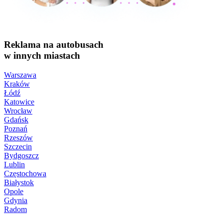
Reklama na autobusach
w innych miastach
Warszawa
Kraków
Łódź
Katowice
Wrocław
Gdańsk
Poznań
Rzeszów
Szczecin
Bydgoszcz
Lublin
Częstochowa
Białystok
Opole
Gdynia
Radom