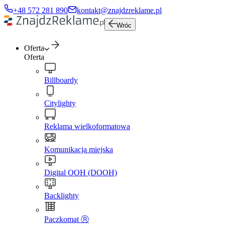
+48 572 281 890
kontakt@znajdzreklame.pl
Wróc
Oferta
Oferta
Billboardy
Citylighty
Reklama wielkoformatowa
Komunikacja miejska
Digital OOH (DOOH)
Backlighty
Paczkomat Ⓡ