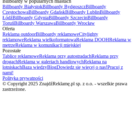
Billboardy w popularnych miastach
Billboardy Białystok
Billboardy Bydgoszcz
Billboardy
Częstochowa
Billboardy Gdańsk
Billboardy Lublin
Billboardy
Łódź
Billboardy Gdynia
Billboardy Szczecin
Billboardy
Toruń
Billboardy Warszawa
Billboardy Wrocław
Oferta
Reklama outdoor
Billboardy reklamowe
Citylighty
reklamowe
Reklama wielkoformatowa
Reklama DOOH
Reklama w
metrze
Reklama w komunikacji miejskiej
Pozostałe
Tablice reklamowe
Reklama przy autostradach
Reklama przy
drogach
Reklama w galeriach handlowych
Reklama na
lotniskach
Baza wiedzy
Blog
Dowiedz się więcej o nas!
Pracuj z
nami!
Polityka prywatności
© Copyright 2025 ZnajdźReklamę.pl sp. z o.o. - wszelkie prawa
zastrzeżone.