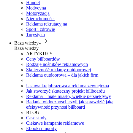
Handel
Medycyna
Motoryzacja
Nieruchomości
Reklama rekrutacyjna
Sport i zdrowie
Turystyka
Baza wiedzy
Baza wiedzy
ARTYKUŁY
Ceny billboardów
Rodzaje nośników reklamowych
Skuteczność reklamy outdoorowej
Reklama outdoorowa – dla jakich firm
Ustawa krajobrazowa a reklama zewnętrzna
Jak stworzyć skuteczny projekt billboardu
Reklama – małe miasto, wielkie perspektywy
Badania widoczności, czyli jak sprawdzić jaką
efektywność przynosi billboard
BLOG
Case study
Ciekawe kampanie reklamowe
Ebooki i raporty