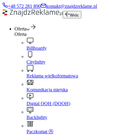
+48 572 281 890
kontakt@znajdzreklame.pl
Wróc
Oferta
Oferta
Billboardy
Citylighty
Reklama wielkoformatowa
Komunikacja miejska
Digital OOH (DOOH)
Backlighty
Paczkomat Ⓡ