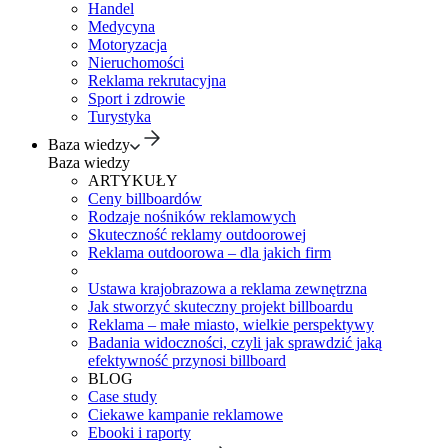
Handel
Medycyna
Motoryzacja
Nieruchomości
Reklama rekrutacyjna
Sport i zdrowie
Turystyka
Baza wiedzy
Baza wiedzy
ARTYKUŁY
Ceny billboardów
Rodzaje nośników reklamowych
Skuteczność reklamy outdoorowej
Reklama outdoorowa – dla jakich firm
Ustawa krajobrazowa a reklama zewnętrzna
Jak stworzyć skuteczny projekt billboardu
Reklama – małe miasto, wielkie perspektywy
Badania widoczności, czyli jak sprawdzić jaką
efektywność przynosi billboard
BLOG
Case study
Ciekawe kampanie reklamowe
Ebooki i raporty