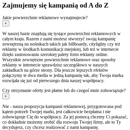
Zajmujemy się kampanią od A do Z
Jakie powierzchnie reklamowe wynajmujecie?
+
W naszej bazie znajdują się tysiące powierzchni reklamowych w
całym kraju. Razem z nami możesz stworzyć swoją kampanię
zewnętrzną na nośnikach takich jak billboardy, citylighty czy też
reklamy w środkach komunikacji miejskiej, lub też w internecie
dzięki zastosowaniu szerokiej palety form reklamy online.
Wszystkie zewnętrzne powierzchnie reklamowe oraz sposoby
reklamy w internecie sprawdzisz szczegółowo w naszych
zakładkach na górze strony. Dla jeszcze lepszych efektów
połączymy te dwa media w jedną kampanię tak, aby Twoja marka
rozwijała się już od pierwszego dnia naszej współpracy.
Czy otrzymanie oferty jest płatne lub do czegoś mnie zobowiązuje?
+
Nie - nasza propozycja kampanii reklamowej, przygotowana pod
kątem potrzeb Twojej marki, jest całkowicie bezpłatna i nie
zobowiązuje Cię do współpracy. Za jej pomocą chcemy Ci pokazać,
co dokładnie możemy zrobić dla rozwoju Twojej firmy, ale to Ty
decydujesz, czy chcesz realizować z nami kampanię.