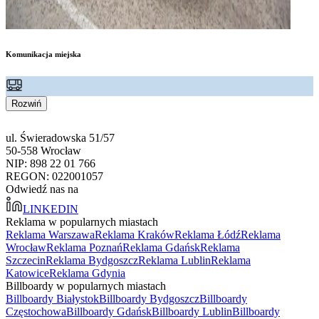
Komunikacja miejska
Rozwiń
ul. Świeradowska 51/57
50-558 Wrocław
NIP: 898 22 01 766
REGON: 022001057
Odwiedź nas na
LINKEDIN
Reklama w popularnych miastach
Reklama Warszawa
Reklama Kraków
Reklama Łódź
Reklama
Wrocław
Reklama Poznań
Reklama Gdańsk
Reklama
Szczecin
Reklama Bydgoszcz
Reklama Lublin
Reklama
Katowice
Reklama Gdynia
Billboardy w popularnych miastach
Billboardy Białystok
Billboardy Bydgoszcz
Billboardy
Częstochowa
Billboardy Gdańsk
Billboardy Lublin
Billboardy