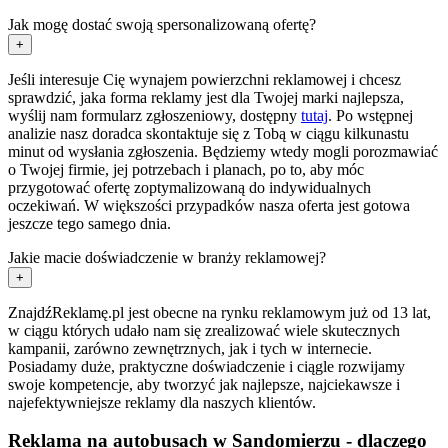
Jak mogę dostać swoją spersonalizowaną ofertę?
+
Jeśli interesuje Cię wynajem powierzchni reklamowej i chcesz
sprawdzić, jaka forma reklamy jest dla Twojej marki najlepsza,
wyślij nam formularz zgłoszeniowy, dostępny
tutaj
. Po wstępnej
analizie nasz doradca skontaktuje się z Tobą w ciągu kilkunastu
minut od wysłania zgłoszenia. Będziemy wtedy mogli porozmawiać
o Twojej firmie, jej potrzebach i planach, po to, aby móc
przygotować ofertę zoptymalizowaną do indywidualnych
oczekiwań. W większości przypadków nasza oferta jest gotowa
jeszcze tego samego dnia.
Jakie macie doświadczenie w branży reklamowej?
+
ZnajdźReklamę.pl jest obecne na rynku reklamowym już od 13 lat,
w ciągu których udało nam się zrealizować wiele skutecznych
kampanii, zarówno zewnętrznych, jak i tych w internecie.
Posiadamy duże, praktyczne doświadczenie i ciągle rozwijamy
swoje kompetencje, aby tworzyć jak najlepsze, najciekawsze i
najefektywniejsze reklamy dla naszych klientów.
Reklama na autobusach w Sandomierzu - dlaczego