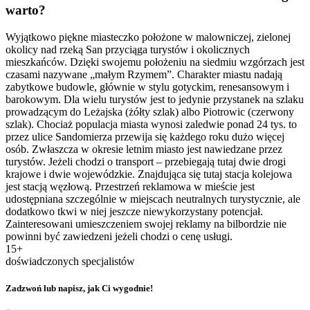
warto?
Wyjątkowo piękne miasteczko położone w malowniczej, zielonej
okolicy nad rzeką San przyciąga turystów i okolicznych
mieszkańców. Dzięki swojemu położeniu na siedmiu wzgórzach jest
czasami nazywane „małym Rzymem”. Charakter miastu nadają
zabytkowe budowle, głównie w stylu gotyckim, renesansowym i
barokowym. Dla wielu turystów jest to jedynie przystanek na szlaku
prowadzącym do Leżajska (żółty szlak) albo Piotrowic (czerwony
szlak). Chociaż populacja miasta wynosi zaledwie ponad 24 tys. to
przez ulice Sandomierza przewija się każdego roku dużo więcej
osób. Zwłaszcza w okresie letnim miasto jest nawiedzane przez
turystów. Jeżeli chodzi o transport – przebiegają tutaj dwie drogi
krajowe i dwie wojewódzkie. Znajdująca się tutaj stacja kolejowa
jest stacją węzłową. Przestrzeń reklamowa w mieście jest
udostępniana szczególnie w miejscach neutralnych turystycznie, ale
dodatkowo tkwi w niej jeszcze niewykorzystany potencjał.
Zainteresowani umieszczeniem swojej reklamy na bilbordzie nie
powinni być zawiedzeni jeżeli chodzi o cenę usługi.
15+
doświadczonych specjalistów
Zadzwoń lub napisz, jak Ci wygodnie!