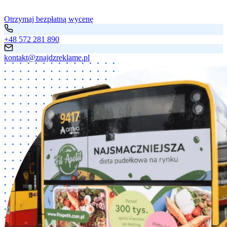
Otrzymaj bezpłatną wycenę
+48 572 281 890
kontakt@znajdzreklame.pl