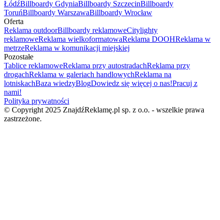
Łódź
Billboardy Gdynia
Billboardy Szczecin
Billboardy
Toruń
Billboardy Warszawa
Billboardy Wrocław
Oferta
Reklama outdoor
Billboardy reklamowe
Citylighty
reklamowe
Reklama wielkoformatowa
Reklama DOOH
Reklama w
metrze
Reklama w komunikacji miejskiej
Pozostałe
Tablice reklamowe
Reklama przy autostradach
Reklama przy
drogach
Reklama w galeriach handlowych
Reklama na
lotniskach
Baza wiedzy
Blog
Dowiedz się więcej o nas!
Pracuj z
nami!
Polityka prywatności
© Copyright 2025 ZnajdźReklamę.pl sp. z o.o. - wszelkie prawa
zastrzeżone.