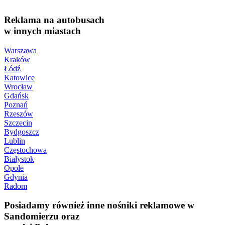
Reklama na autobusach
w innych miastach
Warszawa
Kraków
Łódź
Katowice
Wrocław
Gdańsk
Poznań
Rzeszów
Szczecin
Bydgoszcz
Lublin
Częstochowa
Białystok
Opole
Gdynia
Radom
Posiadamy również inne nośniki reklamowe w
Sandomierzu oraz