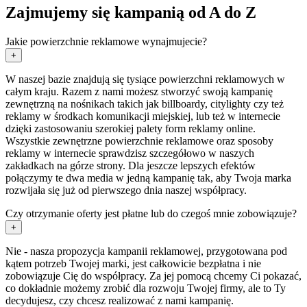
Zajmujemy się kampanią od A do Z
Jakie powierzchnie reklamowe wynajmujecie?
+
W naszej bazie znajdują się tysiące powierzchni reklamowych w
całym kraju. Razem z nami możesz stworzyć swoją kampanię
zewnętrzną na nośnikach takich jak billboardy, citylighty czy też
reklamy w środkach komunikacji miejskiej, lub też w internecie
dzięki zastosowaniu szerokiej palety form reklamy online.
Wszystkie zewnętrzne powierzchnie reklamowe oraz sposoby
reklamy w internecie sprawdzisz szczegółowo w naszych
zakładkach na górze strony. Dla jeszcze lepszych efektów
połączymy te dwa media w jedną kampanię tak, aby Twoja marka
rozwijała się już od pierwszego dnia naszej współpracy.
Czy otrzymanie oferty jest płatne lub do czegoś mnie zobowiązuje?
+
Nie - nasza propozycja kampanii reklamowej, przygotowana pod
kątem potrzeb Twojej marki, jest całkowicie bezpłatna i nie
zobowiązuje Cię do współpracy. Za jej pomocą chcemy Ci pokazać,
co dokładnie możemy zrobić dla rozwoju Twojej firmy, ale to Ty
decydujesz, czy chcesz realizować z nami kampanię.