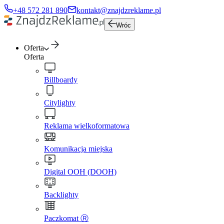
+48 572 281 890
kontakt@znajdzreklame.pl
Wróc
Oferta
Oferta
Billboardy
Citylighty
Reklama wielkoformatowa
Komunikacja miejska
Digital OOH (DOOH)
Backlighty
Paczkomat Ⓡ