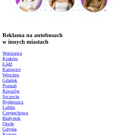
Reklama na autobusach
w innych miastach
Warszawa
Kraków
Łódź
Katowice
Wrocław
Gdańsk
Poznań
Rzeszów
Szczecin
Bydgoszcz
Lublin
Częstochowa
Białystok
Opole
Gdynia
Radom