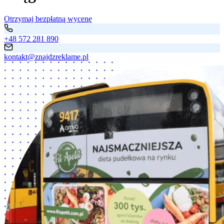
Otrzymaj bezpłatną wycenę
+48 572 281 890
kontakt@znajdzreklame.pl