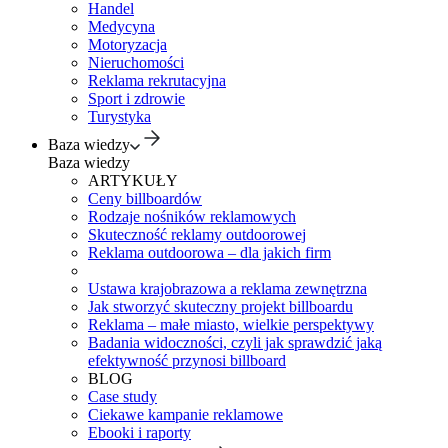
Handel
Medycyna
Motoryzacja
Nieruchomości
Reklama rekrutacyjna
Sport i zdrowie
Turystyka
Baza wiedzy
Baza wiedzy
ARTYKUŁY
Ceny billboardów
Rodzaje nośników reklamowych
Skuteczność reklamy outdoorowej
Reklama outdoorowa – dla jakich firm
Ustawa krajobrazowa a reklama zewnętrzna
Jak stworzyć skuteczny projekt billboardu
Reklama – małe miasto, wielkie perspektywy
Badania widoczności, czyli jak sprawdzić jaką
efektywność przynosi billboard
BLOG
Case study
Ciekawe kampanie reklamowe
Ebooki i raporty