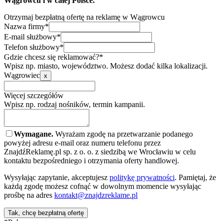
Wągrowcu i w całej Polsce.
Otrzymaj bezpłatną ofertę na reklamę w Wągrowcu
Nazwa firmy*
E-mail służbowy*
Telefon służbowy*
Gdzie chcesz się reklamować?*
Wpisz np. miasto, województwo. Możesz dodać kilka lokalizacji.
Wągrowiec
x
Więcej szczegółów
Wpisz np. rodzaj nośników, termin kampanii.
Wymagane.
Wyrażam zgodę na przetwarzanie podanego
powyżej adresu e-mail oraz numeru telefonu przez
ZnajdźReklamę.pl sp. z o. o. z siedzibą we Wrocławiu w celu
kontaktu bezpośredniego i otrzymania oferty handlowej.
Wysyłając zapytanie, akceptujesz
politykę prywatności
. Pamiętaj, że
każdą zgodę możesz cofnąć w dowolnym momencie wysyłając
prośbę na adres
kontakt@znajdzreklame.pl
Tak, chcę bezpłatną ofertę