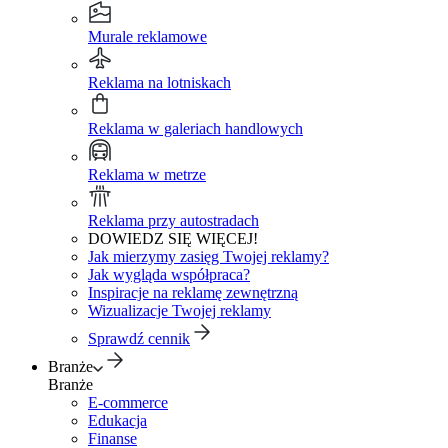
Murale reklamowe
Reklama na lotniskach
Reklama w galeriach handlowych
Reklama w metrze
Reklama przy autostradach
DOWIEDZ SIĘ WIĘCEJ!
Jak mierzymy zasięg Twojej reklamy?
Jak wygląda współpraca?
Inspiracje na reklamę zewnętrzną
Wizualizacje Twojej reklamy
Sprawdź cennik
Branże
Branże
E-commerce
Edukacja
Finanse