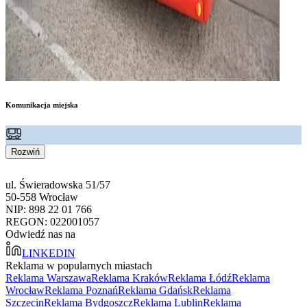
Komunikacja miejska
Rozwiń
ul. Świeradowska 51/57
50-558 Wrocław
NIP: 898 22 01 766
REGON: 022001057
Odwiedź nas na
LINKEDIN
Reklama w popularnych miastach
Reklama Warszawa
Reklama Kraków
Reklama Łódź
Reklama
Wrocław
Reklama Poznań
Reklama Gdańsk
Reklama
Szczecin
Reklama Bydgoszcz
Reklama Lublin
Reklama