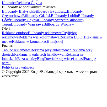
Katowice
Reklama Gdynia
Billboardy w popularnych miastach
Billboardy Białystok
Billboardy Bydgoszcz
Billboardy
Częstochowa
Billboardy Gdańsk
Billboardy Lublin
Billboardy
Łódź
Billboardy Gdynia
Billboardy Szczecin
Billboardy
Toruń
Billboardy Warszawa
Billboardy Wrocław
Oferta
Reklama outdoor
Billboardy reklamowe
Citylighty
reklamowe
Reklama wielkoformatowa
Reklama DOOH
Reklama w
metrze
Reklama w komunikacji miejskiej
Pozostałe
Tablice reklamowe
Reklama przy autostradach
Reklama przy
drogach
Reklama w galeriach handlowych
Reklama na
lotniskach
Baza wiedzy
Blog
Dowiedz się więcej o nas!
Pracuj z
nami!
Polityka prywatności
© Copyright 2025 ZnajdźReklamę.pl sp. z o.o. - wszelkie prawa
zastrzeżone.