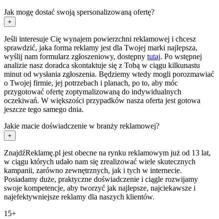
Jak mogę dostać swoją spersonalizowaną ofertę?
+
Jeśli interesuje Cię wynajem powierzchni reklamowej i chcesz
sprawdzić, jaka forma reklamy jest dla Twojej marki najlepsza,
wyślij nam formularz zgłoszeniowy, dostępny
tutaj
. Po wstępnej
analizie nasz doradca skontaktuje się z Tobą w ciągu kilkunastu
minut od wysłania zgłoszenia. Będziemy wtedy mogli porozmawiać
o Twojej firmie, jej potrzebach i planach, po to, aby móc
przygotować ofertę zoptymalizowaną do indywidualnych
oczekiwań. W większości przypadków nasza oferta jest gotowa
jeszcze tego samego dnia.
Jakie macie doświadczenie w branży reklamowej?
+
ZnajdźReklamę.pl jest obecne na rynku reklamowym już od 13 lat,
w ciągu których udało nam się zrealizować wiele skutecznych
kampanii, zarówno zewnętrznych, jak i tych w internecie.
Posiadamy duże, praktyczne doświadczenie i ciągle rozwijamy
swoje kompetencje, aby tworzyć jak najlepsze, najciekawsze i
najefektywniejsze reklamy dla naszych klientów.
15+