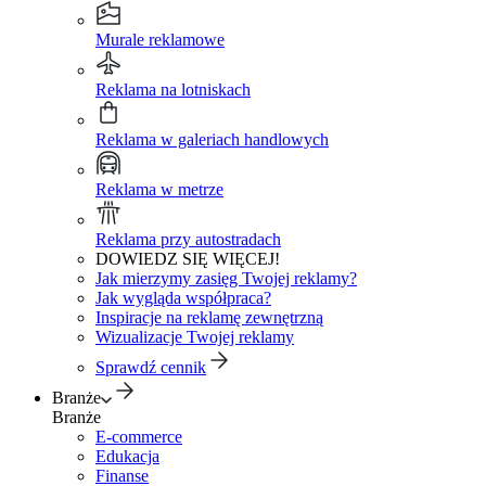
Murale reklamowe
Reklama na lotniskach
Reklama w galeriach handlowych
Reklama w metrze
Reklama przy autostradach
DOWIEDZ SIĘ WIĘCEJ!
Jak mierzymy zasięg Twojej reklamy?
Jak wygląda współpraca?
Inspiracje na reklamę zewnętrzną
Wizualizacje Twojej reklamy
Sprawdź cennik
Branże
Branże
E-commerce
Edukacja
Finanse