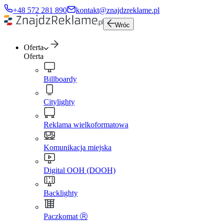
+48 572 281 890
kontakt@znajdzreklame.pl
Wróc
Oferta
Oferta
Billboardy
Citylighty
Reklama wielkoformatowa
Komunikacja miejska
Digital OOH (DOOH)
Backlighty
Paczkomat Ⓡ