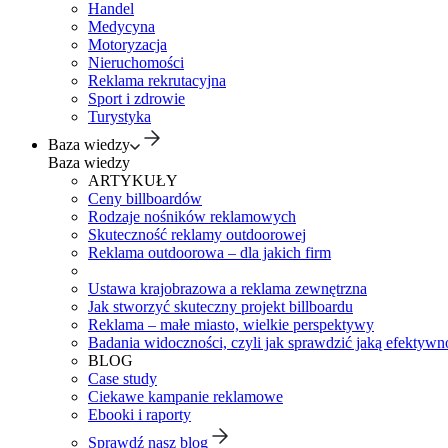
Handel
Medycyna
Motoryzacja
Nieruchomości
Reklama rekrutacyjna
Sport i zdrowie
Turystyka
Baza wiedzy
Baza wiedzy
ARTYKUŁY
Ceny billboardów
Rodzaje nośników reklamowych
Skuteczność reklamy outdoorowej
Reklama outdoorowa – dla jakich firm
Ustawa krajobrazowa a reklama zewnętrzna
Jak stworzyć skuteczny projekt billboardu
Reklama – małe miasto, wielkie perspektywy
Badania widoczności, czyli jak sprawdzić jaką efektywno
BLOG
Case study
Ciekawe kampanie reklamowe
Ebooki i raporty
Sprawdź nasz blog