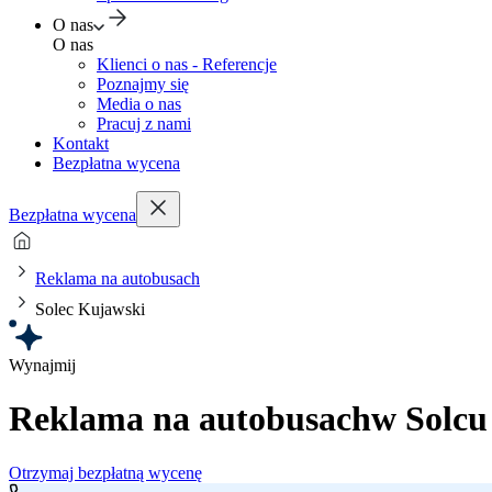
O nas
O nas
Klienci o nas - Referencje
Poznajmy się
Media o nas
Pracuj z nami
Kontakt
Bezpłatna wycena
Bezpłatna wycena
Reklama na autobusach
Solec Kujawski
Wynajmij
Reklama na autobusach
w Solc
Otrzymaj bezpłatną wycenę