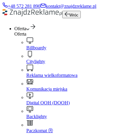
+48 572 281 890
kontakt@znajdzreklame.pl
Wróc
Oferta
Oferta
Billboardy
Citylighty
Reklama wielkoformatowa
Komunikacja miejska
Digital OOH (DOOH)
Backlighty
Paczkomat Ⓡ