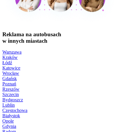
Reklama na autobusach
w innych miastach
Warszawa
Kraków
Łódź
Katowice
Wrocław
Gdańsk
Poznań
Rzeszów
Szczecin
Bydgoszcz
Lublin
Częstochowa
Białystok
Opole
Gdynia
Radom