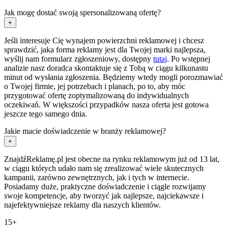
Jak mogę dostać swoją spersonalizowaną ofertę?
+
Jeśli interesuje Cię wynajem powierzchni reklamowej i chcesz
sprawdzić, jaka forma reklamy jest dla Twojej marki najlepsza,
wyślij nam formularz zgłoszeniowy, dostępny
tutaj
. Po wstępnej
analizie nasz doradca skontaktuje się z Tobą w ciągu kilkunastu
minut od wysłania zgłoszenia. Będziemy wtedy mogli porozmawiać
o Twojej firmie, jej potrzebach i planach, po to, aby móc
przygotować ofertę zoptymalizowaną do indywidualnych
oczekiwań. W większości przypadków nasza oferta jest gotowa
jeszcze tego samego dnia.
Jakie macie doświadczenie w branży reklamowej?
+
ZnajdźReklamę.pl jest obecne na rynku reklamowym już od 13 lat,
w ciągu których udało nam się zrealizować wiele skutecznych
kampanii, zarówno zewnętrznych, jak i tych w internecie.
Posiadamy duże, praktyczne doświadczenie i ciągle rozwijamy
swoje kompetencje, aby tworzyć jak najlepsze, najciekawsze i
najefektywniejsze reklamy dla naszych klientów.
15+