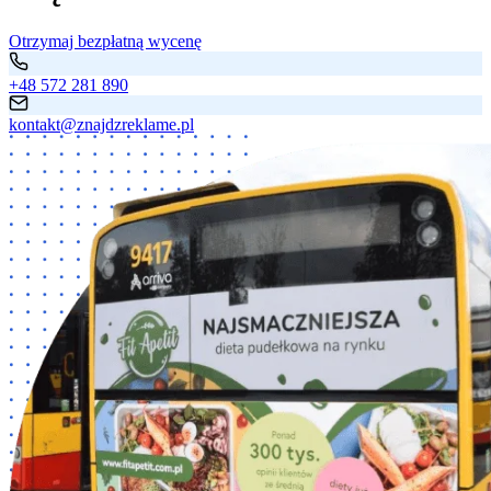
Otrzymaj bezpłatną wycenę
+48 572 281 890
kontakt@znajdzreklame.pl