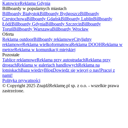
Katowice
Reklama Gdynia
Billboardy w popularnych miastach
Billboardy Białystok
Billboardy Bydgoszcz
Billboardy
Częstochowa
Billboardy Gdańsk
Billboardy Lublin
Billboardy
Łódź
Billboardy Gdynia
Billboardy Szczecin
Billboardy
Toruń
Billboardy Warszawa
Billboardy Wrocław
Oferta
Reklama outdoor
Billboardy reklamowe
Citylighty
reklamowe
Reklama wielkoformatowa
Reklama DOOH
Reklama w
metrze
Reklama w komunikacji miejskiej
Pozostałe
Tablice reklamowe
Reklama przy autostradach
Reklama przy
drogach
Reklama w galeriach handlowych
Reklama na
lotniskach
Baza wiedzy
Blog
Dowiedz się więcej o nas!
Pracuj z
nami!
Polityka prywatności
© Copyright 2025 ZnajdźReklamę.pl sp. z o.o. - wszelkie prawa
zastrzeżone.