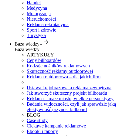
Handel
Medycyna
Motoryzacja
Nieruchomości
Reklama rekrutacyjna
Sport i zdrowie
Turystyka
Baza wiedzy
Baza wiedzy
ARTYKUŁY
Ceny billboardów
Rodzaje nośników reklamowych
Skuteczność reklamy outdoorowej
Reklama outdoorowa – dla jakich firm
Ustawa krajobrazowa a reklama zewnętrzna
Jak stworzyć skuteczny projekt billboardu
Reklama – małe miasto, wielkie perspektywy
Badania widoczności, czyli jak sprawdzić jaką
efektywność przynosi billboard
BLOG
Case study
Ciekawe kampanie reklamowe
Ebooki i raporty