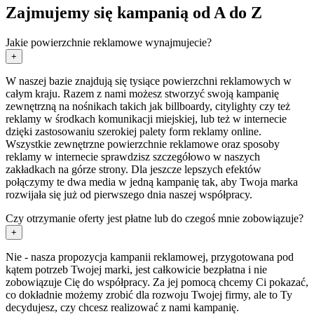
Zajmujemy się kampanią od A do Z
Jakie powierzchnie reklamowe wynajmujecie?
+
W naszej bazie znajdują się tysiące powierzchni reklamowych w
całym kraju. Razem z nami możesz stworzyć swoją kampanię
zewnętrzną na nośnikach takich jak billboardy, citylighty czy też
reklamy w środkach komunikacji miejskiej, lub też w internecie
dzięki zastosowaniu szerokiej palety form reklamy online.
Wszystkie zewnętrzne powierzchnie reklamowe oraz sposoby
reklamy w internecie sprawdzisz szczegółowo w naszych
zakładkach na górze strony. Dla jeszcze lepszych efektów
połączymy te dwa media w jedną kampanię tak, aby Twoja marka
rozwijała się już od pierwszego dnia naszej współpracy.
Czy otrzymanie oferty jest płatne lub do czegoś mnie zobowiązuje?
+
Nie - nasza propozycja kampanii reklamowej, przygotowana pod
kątem potrzeb Twojej marki, jest całkowicie bezpłatna i nie
zobowiązuje Cię do współpracy. Za jej pomocą chcemy Ci pokazać,
co dokładnie możemy zrobić dla rozwoju Twojej firmy, ale to Ty
decydujesz, czy chcesz realizować z nami kampanię.