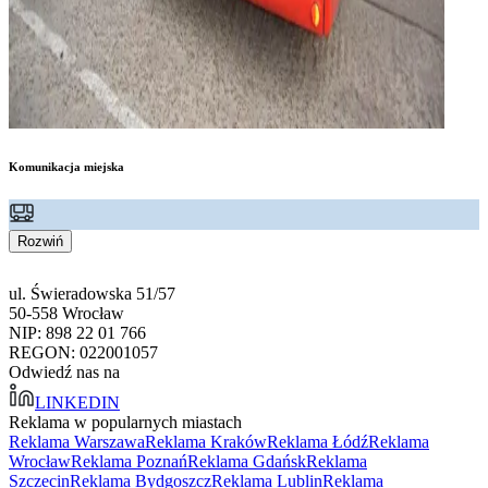
Komunikacja miejska
Rozwiń
ul. Świeradowska 51/57
50-558 Wrocław
NIP: 898 22 01 766
REGON: 022001057
Odwiedź nas na
LINKEDIN
Reklama w popularnych miastach
Reklama Warszawa
Reklama Kraków
Reklama Łódź
Reklama
Wrocław
Reklama Poznań
Reklama Gdańsk
Reklama
Szczecin
Reklama Bydgoszcz
Reklama Lublin
Reklama