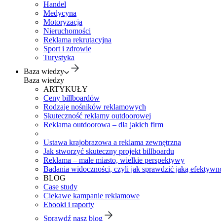
Handel
Medycyna
Motoryzacja
Nieruchomości
Reklama rekrutacyjna
Sport i zdrowie
Turystyka
Baza wiedzy
Baza wiedzy
ARTYKUŁY
Ceny billboardów
Rodzaje nośników reklamowych
Skuteczność reklamy outdoorowej
Reklama outdoorowa – dla jakich firm
Ustawa krajobrazowa a reklama zewnętrzna
Jak stworzyć skuteczny projekt billboardu
Reklama – małe miasto, wielkie perspektywy
Badania widoczności, czyli jak sprawdzić jaką efektywno
BLOG
Case study
Ciekawe kampanie reklamowe
Ebooki i raporty
Sprawdź nasz blog