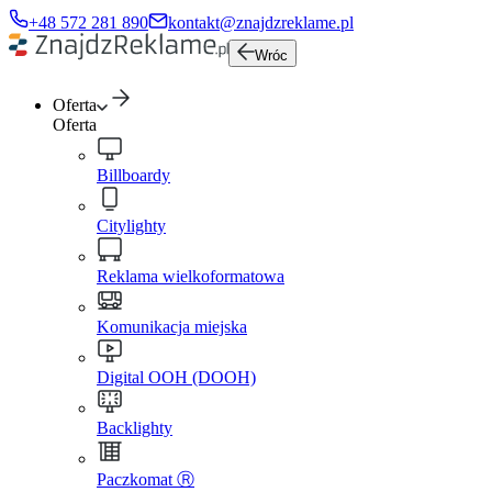
+48 572 281 890
kontakt@znajdzreklame.pl
Wróc
Oferta
Oferta
Billboardy
Citylighty
Reklama wielkoformatowa
Komunikacja miejska
Digital OOH (DOOH)
Backlighty
Paczkomat Ⓡ