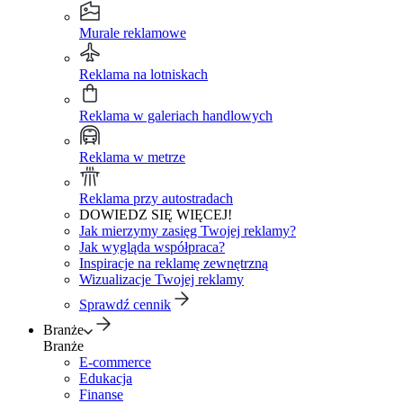
Murale reklamowe
Reklama na lotniskach
Reklama w galeriach handlowych
Reklama w metrze
Reklama przy autostradach
DOWIEDZ SIĘ WIĘCEJ!
Jak mierzymy zasięg Twojej reklamy?
Jak wygląda współpraca?
Inspiracje na reklamę zewnętrzną
Wizualizacje Twojej reklamy
Sprawdź cennik
Branże
Branże
E-commerce
Edukacja
Finanse