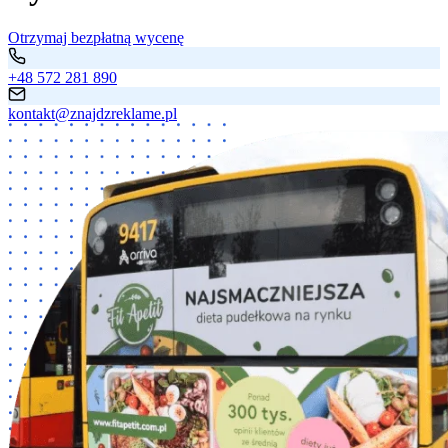
Otrzymaj bezpłatną wycenę
+48 572 281 890
kontakt@znajdzreklame.pl